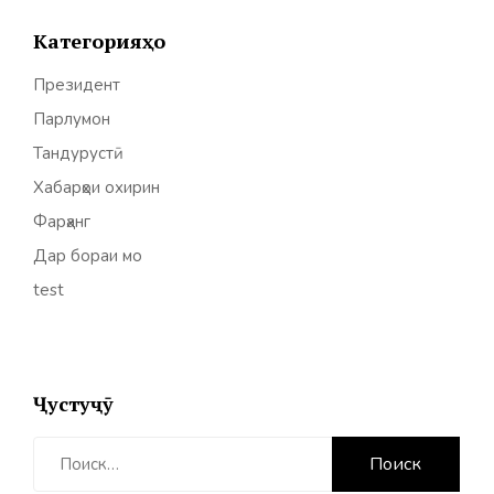
Категорияҳо
Президент
Парлумон
Тандурустӣ
Хабарҳои охирин
Фарҳанг
Дар бораи мо
test
Ҷустуҷӯ
Найти: