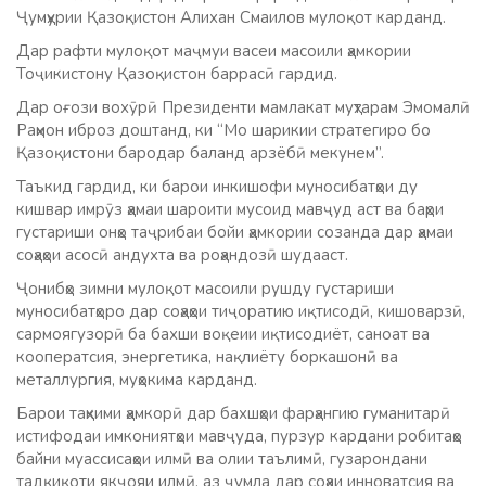
Ҷумҳурии Қазоқистон Алихан Смаилов мулоқот карданд.
Дар рафти мулоқот маҷмуи васеи масоили ҳамкории
Тоҷикистону Қазоқистон баррасӣ гардид.
Дар оғози вохӯрӣ Президенти мамлакат муҳтарам Эмомалӣ
Раҳмон иброз доштанд, ки “Мо шарикии стратегиро бо
Қазоқистони бародар баланд арзёбӣ мекунем”.
Таъкид гардид, ки барои инкишофи муносибатҳои ду
кишвар имрӯз ҳамаи шароити мусоид мавҷуд аст ва баҳри
густариши онҳо таҷрибаи бойи ҳамкории созанда дар ҳамаи
соҳаҳои асосӣ андухта ва роҳандозӣ шудааст.
Ҷонибҳо зимни мулоқот масоили рушду густариши
муносибатҳоро дар соҳаҳои тиҷоратию иқтисодӣ, кишоварзӣ,
сармоягузорӣ ба бахши воқеии иқтисодиёт, саноат ва
кооператсия, энергетика, нақлиёту боркашонӣ ва
металлургия, муҳокима карданд.
Барои таҳкими ҳамкорӣ дар бахшҳои фарҳангию гуманитарӣ
истифодаи имкониятҳои мавҷуда, пурзур кардани робитаҳо
байни муассисаҳои илмӣ ва олии таълимӣ, гузарондани
тадқиқоти якҷояи илмӣ, аз ҷумла дар соҳаи инноватсия ва