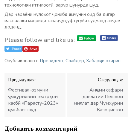
технологияи иттилоотӣ, зарур шумурда шуд.
Дар ҷараёни мулоқот ҷонибҳо ҳамчунин оид ба дигар
масъалаҳои мавриди таваҷҷуҳ гуфтугуйи судманд анҷом
доданд.
Please follow and like us:
Опубликовано в
Президент
,
Слайдер
,
Хабарҳои охирин
Навигация
Предыдущая:
Следующая:
по
записям
Фестивал-озмуни
Анҷоми сафари
ҷумҳуриявии театрҳои
давлатии Пешвои
касбӣ «Парасту-2023»
миллат дар Ҷумҳурии
ҷамъбаст шуд
Қазоқистон
Добавить комментарий