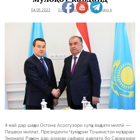
04.05.2023
0 Comments
BY
farhangfm.tj
4 май дар шаҳри Остона Асосгузори сулҳу ваҳдати миллӣ —
Пешвои миллат, Президенти Ҷумҳурии Тоҷикистон муҳтарам
Эмомалӣ Раҳмон дар доираи сафари давлатӣ бо Сарвазири