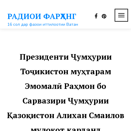
Перейти
к
РАДИОИ ФАРҲАНГ
контенту
ПЕР
НАВ
16 сол дар фазои иттилоотии Ватан
Президенти Ҷумҳурии
Тоҷикистон муҳтарам
Эмомалӣ Раҳмон бо
Сарвазири Ҷумҳурии
Қазоқистон Алихан Смаилов
мулоқот карданд