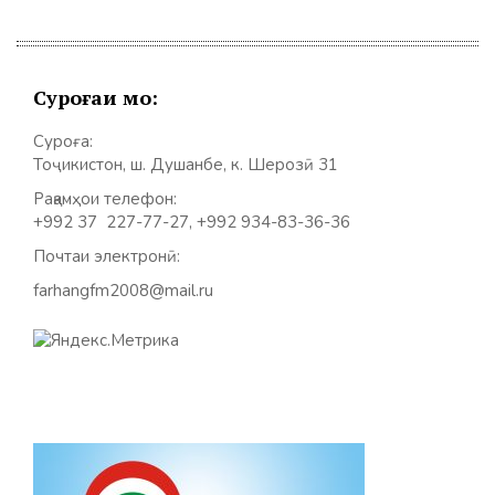
Суроғаи мо:
Суроға:
Тоҷикистон, ш. Душанбе, к. Шерозӣ 31
Рақамҳои телефон:
+992 37 227-77-27, +992 934-83-36-36
Почтаи электронӣ:
farhangfm2008@mail.ru