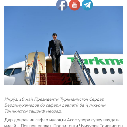
Имрӯз, 10 май Президенти Туркманистон Сердар
Бердимуҳамедов бо сафари давлатӣ ба Ҷумҳурии
Тоҷикистон ташриф меорад.
Дар доираи ин сафар мулоқоти Асосгузори сулҳу ваҳдати
миллӣ – Пешвои миллат, Президенти Ҷумҳурии Тоҷикистон