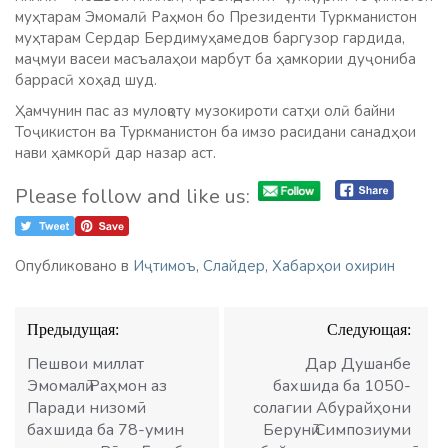
муҳтарам Эмомалӣ Раҳмон бо Президенти Туркманистон
муҳтарам Сердар Бердимуҳамедов баргузор гардида,
маҷмуи васеи масъалаҳои марбут ба ҳамкории дуҷониба
баррасӣ хоҳад шуд.
Ҳамчунин пас аз мулоқоту музокироти сатҳи олӣ байни
Тоҷикистон ва Туркманистон ба имзо расидани санадҳои
нави ҳамкорӣ дар назар аст.
Please follow and like us:
Опубликовано в
Иҷтимоъ
,
Слайдер
,
Хабарҳои охирин
Навигация
Предыдущая:
Следующая:
по
записям
Пешвои миллат
Дар Душанбе
Эмомалӣ Раҳмон аз
бахшида ба 1050-
Паради низомӣ
солагии Абурайҳони
бахшида ба 78-умин
Берунӣ Симпозиуми