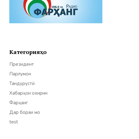
Категорияҳо
Президент
Парлумон
Тандурустӣ
Хабарҳои охирин
Фарҳанг
Дар бораи мо
test