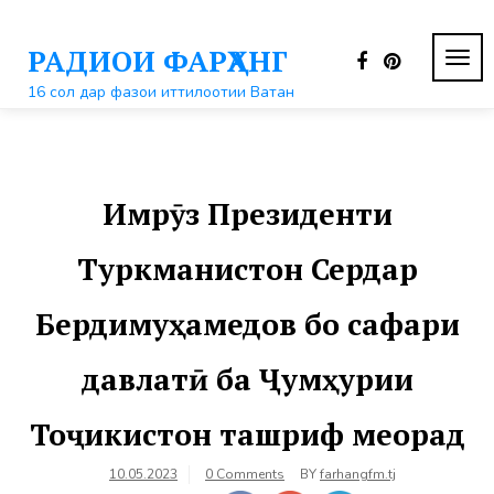
Перейти
к
РАДИОИ ФАРҲАНГ
контенту
ПЕР
НАВ
16 сол дар фазои иттилоотии Ватан
Имрӯз Президенти
Туркманистон Сердар
Бердимуҳамедов бо сафари
давлатӣ ба Ҷумҳурии
Тоҷикистон ташриф меорад
10.05.2023
0 Comments
BY
farhangfm.tj