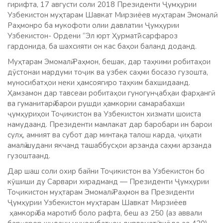
гирифта, 17 августи соли 2018 Президенти Ҷумҳурии
Узбекистон муҳтарам Шавкат Мирзиёев муҳтарам Эмомалӣ
Раҳмонро ба мукофоти олии давлатии Ҷумҳурии
Узбекистон- Ордени “Эл юрт Ҳурматӣ” сарфароз
гардонида, ба шахсияти он кас баҳои баланд доданд.
Муҳтарам Эмомалӣ Раҳмон, бешак, дар таҳкими робитаҳои
дӯстонаи мардуми тоҷик ва узбек саҳми босазо гузошта,
муносибатҳои неки ҳамсоягиро таҳким бахшидаанд.
Ҳамзамон дар тавсеаи робитаҳои гуногунҷабҳаи фарҳангӣ
ва гуманитарӣ барои рушди ҳамкории самарабахши
ҷумҳуриҳои Тоҷикистон ва Узбекистон хизмати шоиста
намудаанд. Президенти мамлакат дар баробари ин барои
сулҳ, амният ва субот дар минтақа талош карда, ҷиҳати
амалӣ шудани якчанд ташаббусҳои арзанда саҳми арзанда
гузоштаанд.
Дар шаш соли охир байни Тоҷикистон ва Узбекистон бо
кӯшиши ду Сарвари хирадманд — Президенти Ҷумҳурии
Тоҷикистон муҳтарам Эмомалӣ Раҳмон ва Президенти
Ҷумҳурии Узбекистон муҳтарам Шавкат Мирзиёев
ҳамкорӣ ба маротиб боло рафта, беш аз 250 (аз аввали