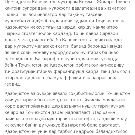
Президенти Қазоқистон муҳтарам Қосим – Жомарт Токаев
ҳангоми супоридани мукофоти давлатӣ саҳм ва хизматҳои
шоёни Пешвои миллатро дар таҳкиму тавсеаи
муносибатҳои дӯстӣ ва ҳамкории судманди Тоҷикистон ва
Қазоқистон махсус таъкид карда, ҳар ду мамлакатро
шарики стратегӣ эълон карданд. То ин давра Сарвари
далат якчанд маротиба ба Қазоқистон ташриф оварда,
дар мулоқоту ҷаласаҳои сатҳи баланд баромад намуда,
якчанд созишномаву қарордодҳои муштарак ба имзо
расонидаанд. Ба шарофати чунин ҳамкории густурда
байни Тоҷикистон ва Қазоқистон робитаҳои иқтисодиву
тиҷоратӣ, гуманитариву фарҳангӣ рушд карда, тайи даҳ соли
охир ҳар ду давлат ба муваффақияти назаррас ноил
гардид.
Қазоқистон аз рӯзҳои аввали соҳибистиқлолии Тоҷикистон
ҳамчун шарики боэътимод ва стратегӣ ҳамеша мамлакати
моро дастгирӣ намуда, дар вазъияти мушкилтарин кумаки
хешро аз Тоҷикистон дареғ надоштааст. Дар ҳамин
замина корхонаҳои муштарак таъсис ёфта, гардиши молу
маҳсулот байни ду ҷумҳурӣ ба маротиб боло рафтааст.
Қазоқистон инчунин дар тарбияи кадрҳои баландихтисос