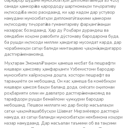
барқарор шудани муносибатҳои дипломатӣ зиёда аз 420)
санади ҳамкорӣ ва қарордоду шартномаҳои тиҷоративу
иқтисодӣ ба имзо расидаанд, ки ҳар кадом дар устувор
намудани муносибатҳои дипломатӣ, таҳкими ҳамкории
иқтисодиву тиҷоратӣ ва гуманитариву фарҳангӣ нақши
назаррас бозидаанд. Ҳар ду Роҳбари дурандеш ва
ояндабин хоҳони равобити дӯстонаву бародарона буда,
ба рушди иқтисоди миллии ҳамдигар мусоидат карда, дар
чорабиниҳои сатҳи балнди минтақавию ҷаҳонӣ ҳамдигарро
дастгирӣ менамоянд.
Муҳтарам Эмомалӣ Раҳмон ҳамеша нисбат ба пешрафти
кишвари ҳамсояву ҳамфарҳанги Узбекистони бародар
муносибати хайрхоҳона дошта, хостори пешрафт ва
тараққиёти он мебошанд. Он кас ҳамеша ба комёбиҳои
кишвари ҳамсоя баҳои баланд дода, сиёсати оқилонаи
роҳбарияти олии ин давлатро дастгирӣ менамоянд ва
тарафдори рушди бемайлони ҷумҳурии бародар
мебошанд. Пешвои миллати мо дар бисёр масъалаҳои
сатҳи ҷаҳонӣ ташаббусҳои Шавкат Мирзиёевро дастгирӣ
намуда, аз сатҳи баланди муносибатҳои некбинона изҳори
назар намудаанд. Дар масъалаи таъмини об ва тақсими