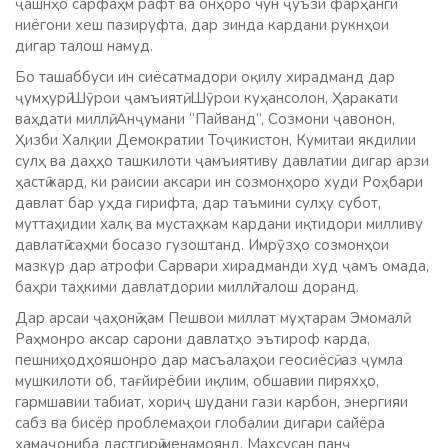
ҷашнҳо сарфаҳм рафт ва онҳоро чун ҷуъзи фарҳанги
ниёгони хеш пазируфта, дар зинда кардани рукнҳои
дигар талош намуд.
Бо ташаббуси ин сиёсатмадори оқилу хирадманд дар
ҷумҳурӣ Шӯрои ҷамъиятӣ, Шӯрои куҳансолон, Ҳаракати
ваҳдати миллӣ, Анҷумани “Пайванд”, Созмони ҷавонон,
Ҳизби Халқии Демократии Тоҷикистон, Кумитаи якдилии
сулҳ ва даҳҳо ташкилоти ҷамъиятиву давлатии дигар арзи
ҳастӣ кард, ки раисии аксари ин созмонҳоро худи Роҳбари
давлат бар уҳда гирифта, дар таъмини сулҳу субот,
муттаҳидии халқ ва мустаҳкам кардани иқтидори милливу
давлатӣ саҳми босазо гузоштанд. Имрӯзҳо созмонҳои
мазкур дар атрофи Сарвари хирадманди худ ҷамъ омада,
баҳри таҳкими давлатдории миллӣ талош доранд.
Дар арсаи ҷаҳонӣ ҳам Пешвои миллат муҳтарам Эмомалӣ
Раҳмонро аксар сарони давлатҳо эътироф карда,
пешниҳодҳояшонро дар масъалаҳои геосиёсӣ, аз ҷумла
мушкилоти об, тағйирёбии иқлим, обшавии пиряхҳо,
гармшавии табиат, хориҷ шудани гази карбон, энергияи
сабз ва бисёр проблемаҳои глобалии дигари сайёра
ҳамаҷониба дастгирӣ менамоянд. Махсусан панҷ