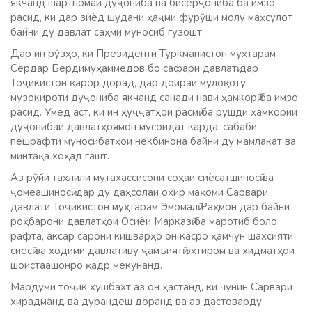
якчанд шартномаи дуҷониба ва бисёрҷониба ба имзо
расид, ки дар зиёд шудани ҳаҷми фурӯши молу маҳсулот
байни ду давлат саҳми муносиб гузошт.
Дар ин рӯзҳо, ки Президенти Туркманистон муҳтарам
Сердар Бердимуҳаммедов бо сафари давлатӣ дар
Тоҷикистон қарор дорад, дар доираи мулоқоту
музокироти дуҷониба якчанд санади нави ҳамкорӣ ба имзо
расид. Умед аст, ки ин ҳуҷҷатҳои расмӣ ба рушди ҳамкории
дуҷонибаи давлатҳоямон мусоидат карда, сабаби
пешрафти муносибатҳои некбинона байни ду мамлакат ва
минтақа хоҳад гашт.
Аз рӯйи таҳлили мутахассисони соҳаи сиёсатшиносӣ ва
ҷомеашиносӣ, дар ду даҳсолаи охир мақоми Сарвари
давлати Тоҷикистон муҳтарам Эмомалӣ Раҳмон дар байни
роҳбарони давлатҳои Осиёи Марказӣ ба маротиб боло
рафта, аксар сарони кишварҳо он касро ҳамчун шахсияти
сиёсӣ ва ходими давлативу ҷамъиятӣ эҳтиром ва хидматҳои
шоистаашонро қадр мекунанд.
Мардуми тоҷик хушбахт аз он ҳастанд, ки чунин Сарвари
хирадманд ва дурандеш доранд ва аз дастоварду