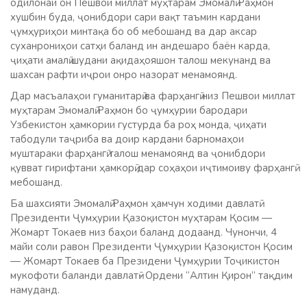
одилонаи он Пешвои миллат муҳтарам Эмомалӣ Раҳмон
хушбин буда, ҷонибдори сари вақт таъмин кардани
ҷумҳуриҳои минтақа бо об мебошанд ва дар аксар
суханрониҳои сатҳи баланд ин андешаро баён карда,
ҷиҳати амалӣ шудани ақидаҳояшон талош мекунанд ва
шахсан рафти иҷрои онро назорат менамоянд.
Дар масъалаҳои гуманитарӣ ва фарҳангӣ низ Пешвои миллат
муҳтарам Эмомалӣ Раҳмон бо ҷумҳурии бародари
Узбекистон ҳамкории густурда ба роҳ монда, ҷиҳати
табодули таҷриба ва доир кардани барномаҳои
муштараки фарҳангӣ талош менамоянд ва ҷонибдори
қувват гирифтани ҳамкорӣ дар соҳаҳои иҷтимоиву фарҳангӣ
мебошанд.
Ба шахсияти Эмомалӣ Раҳмон ҳамчун ходими давлатӣ
Президенти Ҷумҳурии Қазоқистон муҳтарам Қосим —
Жомарт Токаев низ баҳои баланд додаанд. Чунончи, 4
майи соли равон Президенти Ҷумҳурии Қазоқистон Қосим
— Жомарт Токаев ба Президени Ҷумҳурии Тоҷикистон
мукофоти баланди давлатӣ- Ордени “Алтин Қирон” тақдим
намуданд.