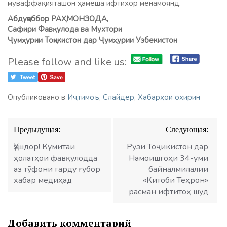
муваффақияташон ҳамеша ифтихор менамоянд.
Абдуҷаббор РАҲМОНЗОДА,
Сафири Фавқулода ва Мухтори
Ҷумҳурии Тоҷикистон дар Ҷумҳурии Узбекистон
Please follow and like us:
Опубликовано в
Иҷтимоъ
,
Слайдер
,
Хабарҳои охирин
Навигация
Предыдущая:
Следующая:
по
записям
Ҳушдор! Кумитаи
Рӯзи Тоҷикистон дар
ҳолатҳои фавқулодда
Намоишгоҳи 34-уми
аз тӯфони гарду ғубор
байналмилалии
хабар медиҳад
«Китоби Теҳрон»
расман ифтитоҳ шуд
Добавить комментарий