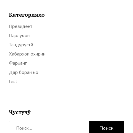
Категорияҳо
Президент
Парлумон
Тандурустӣ
Хабарҳои охирин
Фарҳанг
Дар бораи мо
test
Ҷустуҷӯ
Найти: