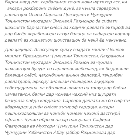
Барои мардуми сарбаланди тоҷик мояи ифтихор аст, ки
аксари роҳбарони сиёсии дунё, аз ҷумла сарварони
давлатҳои Осиёи Марказӣ Президенти Ҷумҳурии
Тоҷикистон муҳтарам Эмомалӣ Раҳмонро ба сифати
шахсияти барҷастаи сиёсӣ ва ходими давлатӣ эътироф ва
дар бисёр чорабиниҳои сатҳи баланд ва сафарҳои кориву
давлатӣ аз хидматҳои шоистаашон ба некӣ ёд мекунанд.
Дар ҳақиқат, Асосгузори сулҳу ваҳдати миллӣ-Пешвои
миллат, Президенти Ҷумҳурии Тоҷикистон, Қаҳрамони
Тоҷикистон муҳтарам Эмомалӣ Раҳмон аз ҷумлаи
шахсиятҳои бузург ва саршинос мебошанд, ки бо дониши
баланди сиёсӣ, ҷаҳонбинии амиқи фалсафӣ, таҷрибаи
давлатдорӣ, афкору андешаи пешқадам, ақидаҳои
собитқадамона ва ибтикори шоиста на танҳо дар байни
ҳамватанон, балки дар ҷомеаи ҷаҳонӣ низ шуҳрати
беандоза пайдо кардаанд. Сарвари давлати мо ба сифати
абармарди дунёи сиёсат эътироф гардида, аксари
пешниҳодҳояшон аз ҷониби ҷомеаи ҷаҳонӣ дастгирӣ
ёфтааст. Чунин ибрози назар намудааст Сафири
Фавқулода ва Мухтори Ҷумҳурии Тоҷикистон дар
Ҷумҳурии Узбекистон Абдуҷаббор Раҳмонзода дар