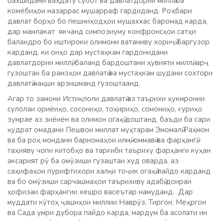
бахшидани ваҳдату субот ва давлатдории миллӣ ба
комёбиҳои назаррас мушарраф гардиданд. Роҳбари
давлат борҳо бо пешниҳодҳои мушаххас баромад карда,
дар мамлакат якчанд симпозиуму конфронсҳои сатҳи
баландро бо иштироки олимони ватаниву хориҷӣ баргузор
карданд, ки онҳо дар мустаҳкам гардонидани
давлатдории миллӣ, баланд бардоштани ҳувияти миллӣ, арҷ
гузоштан ба рамзҳои давлатӣ ва мустаҳкам шудани сохтори
давлатӣ нақши арзишманд гузоштаанд.
Агар то замони Истиқлоли давлатӣ аз таърихи ҳукмронии
сулолаи ориёиҳо, сосониҳо, тоҳириҳо, сомониҳо, ғуриҳо
зумрае аз зиёиён ва олимон огаҳӣ доштанд, баъди ба сари
қудрат омадани Пешвои миллат муҳтарам Эмомалӣ Раҳмон
ва ба роҳ мондани барномаҳои илмӣ, оммавӣ ва фарҳангӣ,
таҳияву чопи китобҳо ва тарғиби таъриху фарҳанги куҳан
аксарият рӯ ба омӯзиши гузаштаи худ оварда, аз
саҳифаҳои пурифтихори халқи тоҷик огаҳӣ пайдо карданд
ва бо омӯзиши сарчашмаҳои таърихиву адабӣ доираи
ҳофизаи фарҳангии хешро васеътар намуданд. Дар
муддати кӯтоҳ ҷашнҳои миллии Наврӯз, Тиргон, Меҳргон
ва Сада умри дубора пайдо карда, мардум ба асолати ин