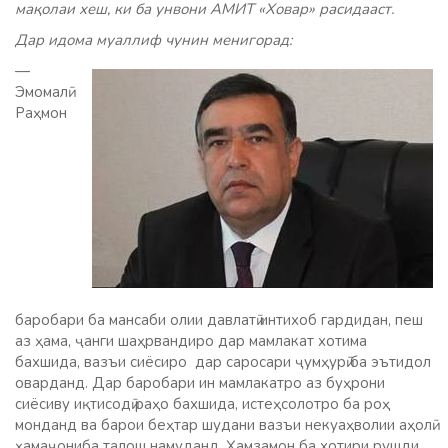
мақолаи хеш, ки ба унвони АМИТ «Ховар» расидааст.
Дар идома муаллиф чунин менигорад:
—
Эмомалӣ
Раҳмон
баробари ба мансаби олии давлатӣ интихоб гардидан, пеш
аз ҳама, ҷанги шаҳрвандиро дар мамлакат хотима
бахшида, вазъи сиёсиро дар саросари ҷумҳурӣ ба эътидол
оварданд. Дар баробари ин мамлакатро аз буҳрони
сиёсиву иқтисодӣ раҳо бахшида, истеҳсолотро ба роҳ
монданд ва барои беҳтар шудани вазъи некуаҳволии аҳолӣ
ҳамаҷониба талош намуданд. Ҳамзамон ба хотири рушди