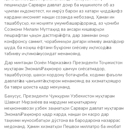
пешниҳоди Сарвари давлат доир ба мушкилоти об аз
ҷумлаи иқдомотест, ки имрӯз барои аз хатари ҷиддӣ ҳифз
кардани инсоният нақши созанда мебозанд. Ҳамаи ин
ташаббусҳо, ки моҳияти умумибашарӣ доранд, аз ҷониби
Созмони Милали Муттаҳид ва аксари кишварҳои
пешрафтаи ҷаҳон дастгирӣ ёфта, дар заминаи онҳо
конфронсу саммит, чорабиниҳои дигари илмиву амалӣ доир
шуда, ба коҳиш ёфтани буҳрони сиёсиву иқтисодӣ ва
табииву иҷтимоӣ мусоидат менамоянд.
Дар минтақаи Осиёи Марказӣ низ Президенти Тоҷикистон
муҳтарам Эмомалӣ Раҳмонро ҳамчун сиёсатмадор,
ташаббускор, шахси кордону ботаҷриба, ходими фаъоли
давлатӣ ва ҷамъиятӣ эҳтиром менамоянд ва хизматҳояшро
ба таври шоиста қадр мекунанд.
Бахусус, Президенти Ҷумҳурии Узбекистон муҳтарам
Шавкат Мирзиёев ва мардуми меҳнатқарину
меҳмоннавози узбек заҳматҳои Сарвари давлат муҳтарам
Эмомалӣ Раҳмонро қадр карда, нақши он касро дар
таҳкими муносибатҳои дӯстона ва бародарона назаррас
медонанд. Ҳамин хизматҳои Пешвои миллатро ба инобат