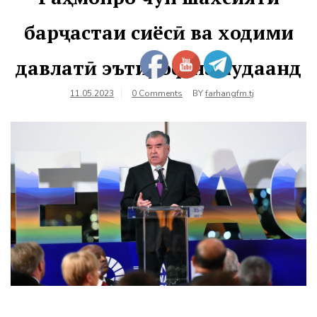
барҷастаи сиёсӣ ва ходими
давлатӣ эътироф намудаанд
11.05.2023
0 Comments
BY
farhangfm.tj