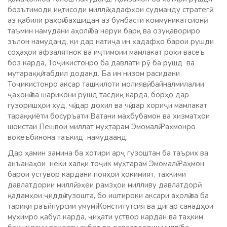
боэътимоди иқтисоди миллӣ ҳадафҳои судманду стратегӣ,
аз қабили раҳоӣ бахшидан аз бунбасти коммуникатсионӣ,
таъмин намудани аҳолӣ ба неруи барқ ва озуқавориро
эълон намуданд, ки дар натиҷа ин ҳадафҳо барои рушди
соҳаҳои афзалятнок ва иҷтимоии мамлакат роҳи васеъ
боз карда, Тоҷикистонро ба давлати рӯ ба рушд ва
мутараққӣ табдил доданд. Ба ин низом расидани
Тоҷикистонро аксар ташкилоти молиявӣ, байналмилалии
ҷаҳонӣ ва шарикони рушд тасдиқ карда, борҳо дар
гузоришҳои худ, чӣ дар дохил ва чӣ дар хориҷи мамлакат
тараққиёти босуръати Ватани маҳбубамон ва хизматҳои
шоистаи Пешвои миллат муҳтарам Эмомалӣ Раҳмонро
воқеъбинона таъкид намудаанд.
Дар ҳамин замина ба хотири арҷ гузоштан ба таърих ва
анъанаҳои неки халқи тоҷик муҳтарам Эмомалӣ Раҳмон
барои устувор кардани пояҳои ҳокимият, таҳкими
давлатдории миллӣ, эҳёи рамзҳои милливу давлатдорӣ
қадамҳои ҷиддӣ гузошта, бо иштироки аксари аҳолӣ ва ба
тариқи раъйпурсии умумӣ Конститутсия ва дигар санадҳои
муҳимро қабул карда, ҷиҳати уствор кардан ва таҳким