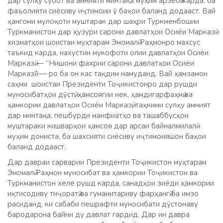
дар сулҳу субот ва амнияти минтақа муҳим арзёбӣ карда, ба
фаъолияти сиёсиву иҷтимоии ӯ баҳои баланд додааст. Вай
ҳангоми мулоқоти муштарак дар шаҳри Туркменбошии
Туркманистон дар ҳузури сарони давлатҳои Осиёи Марказӣ
хизматҳои шоистаи муҳтарам Эмомалӣ Раҳмонро махсус
таъкид карда, нахустин мукофоти олии давлатҳои Осиёи
Марказӣ — “Нишони фахрии сарони давлатҳои Осиёи
Марказӣ” — ро ба он кас тақдим намуданд. Вай ҳамзамон
саҳми шоистаи Президенти Тоҷикистонро дар рушди
муносибатҳои дӯстӣ, ҳамсоягии нек, ҳамдигарфаҳмӣ ва
ҳамкории давлатҳои Осиёи Марказӣ, таҳкими сулҳу амният
дар минтақа, пешбурди манфиатҳо ва ташаббусҳои
муштараки кишварҳои ҳамсоя дар арсаи байналмилалӣ
муҳим дониста, ба шахсияти сиёсиву иҷтимоияшон баҳои
баланд додааст.
Дар давраи сарварии Президенти Тоҷикистон муҳтарам
Эмомалӣ Раҳмон муносибат ва ҳамкории Тоҷикистон ва
Туркманистон хеле рушд карда, санадҳои зиёди ҳамкории
иқтисодиву тиҷоратӣ ва гуманитариву фарҳангӣ ба имзо
расиданд, ки сабаби пешрафти муносибати дӯстонаву
бародарона байни ду давлат гардид. Дар ин давра