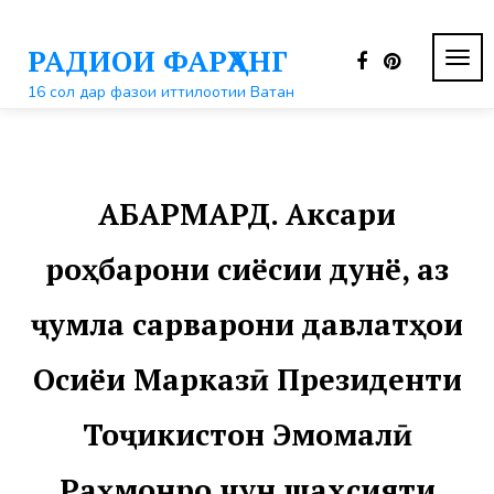
Перейти
к
РАДИОИ ФАРҲАНГ
контенту
ПЕР
НАВ
16 сол дар фазои иттилоотии Ватан
АБАРМАРД. Аксари
роҳбарони сиёсии дунё, аз
ҷумла сарварони давлатҳои
Осиёи Марказӣ Президенти
Тоҷикистон Эмомалӣ
Раҳмонро чун шахсияти