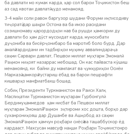
ба давлати мо кумак карда, ҳар сол барои Тоҷикистон беш
аз сад квотаи давлатӣ ҷудо менамояд.
3-4 майи соли равон баргузор шудани Форуми иқтисодиву
тиҷоратӣ дар шаҳри Остона ва ба имзо расидани
созишномаву қарордодҳои нав ба рушди ҳамкории ду
давлати бо ҳам дӯст мусоидат карда, муносибати
дуҷониба ва бисёрҷонибаро ба маротиб боло бурд. Дар
амалӣ гардидани ин тадбирҳои муҳиму аввалиндараҷа
саҳми Сарвари давлат, Пешвои миллат муҳтарм Эмомалӣ
Раҳмон ниҳоят назаррас мебошад. Он кас пайваста кӯшиш
менамоянд, ки байни ду мамлакат ва ҷумҳуриҳои Осиёи
Марказӣ ҳамкорӣ густариш ёбад ва барои пешрафти
кишварҳо манфиатбахш бошад.
Собиқ Президенти Туркманистон ва Раиси Халқ
Маслиҳатии Туркманистон муҳтарам Гурбонгулӣ
Бердимуҳаммедов ҳам нисбат ба Пешвои миллат
муҳтарам Эмомалӣ Раҳмон эҳтироми хос дошта, борҳо дар
суханрониҳояш дар Душанбе ва Ашқобод аз саҳми
Эмомалӣ Раҳмон ҳамчун роҳбари сиёсӣ ва ташаббускор ёд
кардааст. Махсусан мавсуф нақши Роҳбари Тоҷикистонро