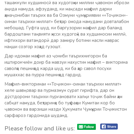
ташаккули худшиносӣ ва худогоҳии миллии ҷавонон ибрози
ақида намуда, афзуданд, ки мақсади маҳфил дарки
ҳамаҷонибаи таърих ва ба Озмуни ҷумҳуриявии ««Тоҷикон»-
оинаи таърихи миллат» беҳтар омода намудани довталабон
мебошад. Гуфта шуд, ки баргузории маҳфил дар баланд
бардоштани тақвияти ҳисси худогоҳӣ ва худшиносии миллӣ,
ифтихори ватандорӣ дар замиру ботини насли наврас
нақши созгор хоҳад гузошт.
Дар идомаи маҳфил аз ҷониби таърихнигорон ба
иштирокчиён доир ба мавзуи нахустин маҳфил – викторина
саволҳо пешниҳод карда шуд, ки ба ҳар савол посухи
мушаххас ва пурра пешниҳод гардид.
Маҳфил–викторинаи ««Тоҷикон»-оинаи таърихи миллат»
хеле шавқовар ва пурмазмун сурат гирифта, дар он
дӯстдорони таърихи пурғановати халқи тоҷик байни ҳам
сабқат намуда, беҳтаринҳо бо туҳфаҳои Кумитаи кор бо
ҷавонон ва варзиши назди Ҳукумати Ҷумҳурии Тоҷикистон
сарфароз гардонида шуданд.
Please follow and like us: