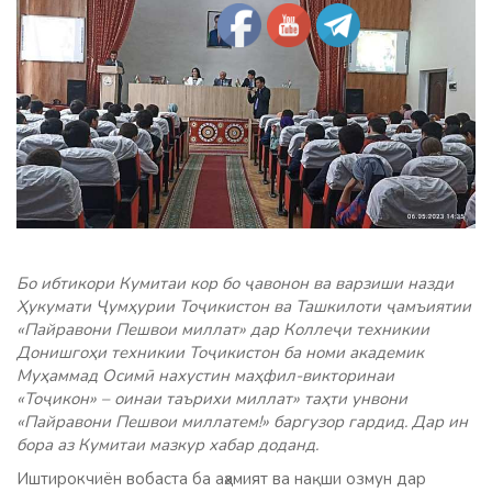
Бо ибтикори Кумитаи кор бо ҷавонон ва варзиши назди
Ҳукумати Ҷумҳурии Тоҷикистон ва Ташкилоти ҷамъиятии
«Пайравони Пешвои миллат» дар Коллеҷи техникии
Донишгоҳи техникии Тоҷикистон ба номи академик
Муҳаммад Осимӣ нахустин маҳфил-викторинаи
«Тоҷикон» – оинаи таърихи миллат» таҳти унвони
«Пайравони Пешвои миллатем!» баргузор гардид. Дар ин
бора аз Кумитаи мазкур хабар доданд.
Иштирокчиён вобаста ба аҳамият ва нақши озмун дар