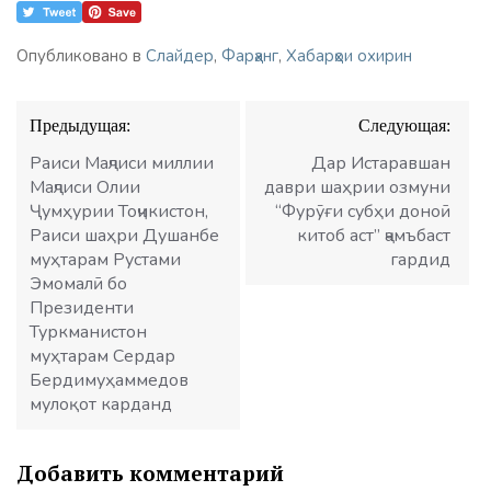
Опубликовано в
Слайдер
,
Фарҳанг
,
Хабарҳои охирин
Навигация
Предыдущая:
Следующая:
по
записям
Раиси Маҷлиси миллии
Дар Истаравшан
Маҷлиси Олии
даври шаҳрии озмуни
Ҷумҳурии Тоҷикистон,
“Фурӯғи субҳи доноӣ
Раиси шаҳри Душанбе
китоб аст” ҷамъбаст
муҳтарам Рустами
гардид
Эмомалӣ бо
Президенти
Туркманистон
муҳтарам Сердар
Бердимуҳаммедов
мулоқот карданд
Добавить комментарий