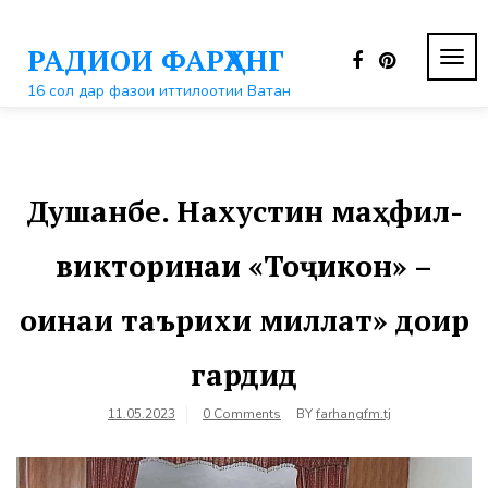
Перейти
к
РАДИОИ ФАРҲАНГ
контенту
ПЕР
НАВ
16 сол дар фазои иттилоотии Ватан
Душанбе. Нахустин маҳфил-
викторинаи «Тоҷикон» –
оинаи таърихи миллат» доир
гардид
11.05.2023
0 Comments
BY
farhangfm.tj