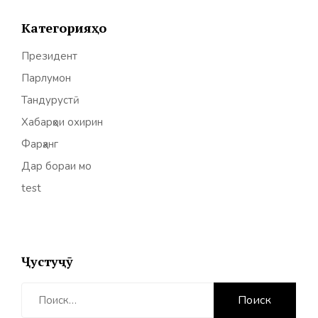
Категорияҳо
Президент
Парлумон
Тандурустӣ
Хабарҳои охирин
Фарҳанг
Дар бораи мо
test
Ҷустуҷӯ
Найти: