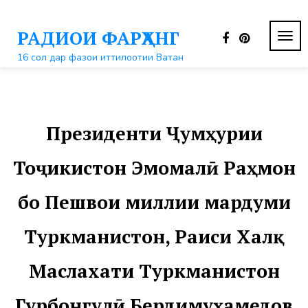
Перейти
к
РАДИОИ ФАРҲАНГ
контенту
ПЕР
НАВ
16 сол дар фазои иттилоотии Ватан
Президенти Ҷумҳурии
Тоҷикистон Эмомалӣ Раҳмон
бо Пешвои миллии мардуми
Туркманистон, Раиси Халқ
Маслахати Туркманистон
Гурбонгулӣ Бердимуҳамедов