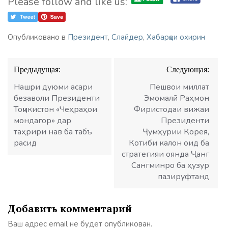
Please follow and like us:
Опубликовано в
Президент
,
Слайдер
,
Хабарҳои охирин
Навигация
Предыдущая:
Следующая:
по
записям
Нашри дуюми асари
Пешвои миллат
безаволи Президенти
Эмомалӣ Раҳмон
Тоҷикистон «Чеҳраҳои
Фиристодаи вижаи
мондагор» дар
Президенти
таҳрири нав ба табъ
Ҷумҳурии Корея,
расид
Котиби калон оид ба
стратегияи оянда Ҷанг
Сангминро ба ҳузур
пазируфтанд
Добавить комментарий
Ваш адрес email не будет опубликован.