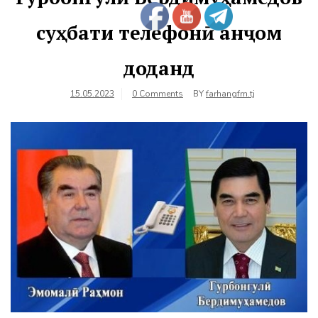
суҳбати телефонӣ анҷом
доданд
15.05.2023
0 Comments
BY
farhangfm.tj