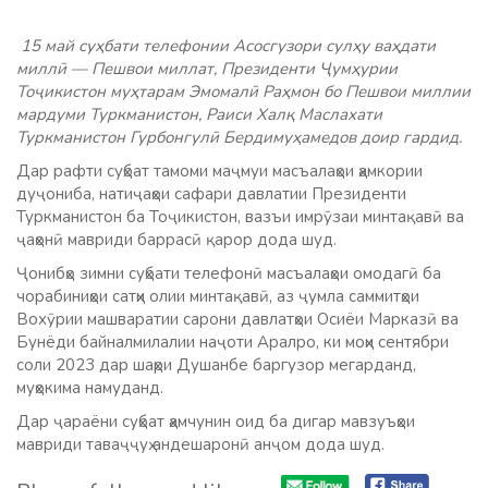
15 май суҳбати телефонии Асосгузори сулҳу ваҳдати
миллӣ — Пешвои миллат, Президенти Ҷумҳурии
Тоҷикистон муҳтарам Эмомалӣ Раҳмон бо Пешвои миллии
мардуми Туркманистон, Раиси Халқ Маслахати
Туркманистон Гурбонгулӣ Бердимуҳамедов доир гардид.
Дар рафти суҳбат тамоми маҷмуи масъалаҳои ҳамкории
дуҷониба, натиҷаҳои сафари давлатии Президенти
Туркманистон ба Тоҷикистон, вазъи имрӯзаи минтақавӣ ва
ҷаҳонӣ мавриди баррасӣ қарор дода шуд.
Ҷонибҳо зимни суҳбати телефонӣ масъалаҳои омодагӣ ба
чорабиниҳои сатҳи олии минтақавӣ, аз ҷумла саммитҳои
Вохӯрии машваратии сарони давлатҳои Осиёи Марказӣ ва
Бунёди байналмилалии наҷоти Аралро, ки моҳи сентябри
соли 2023 дар шаҳри Душанбе баргузор мегарданд,
муҳокима намуданд.
Дар ҷараёни суҳбат ҳамчунин оид ба дигар мавзуъҳои
мавриди таваҷҷуҳ андешаронӣ анҷом дода шуд.