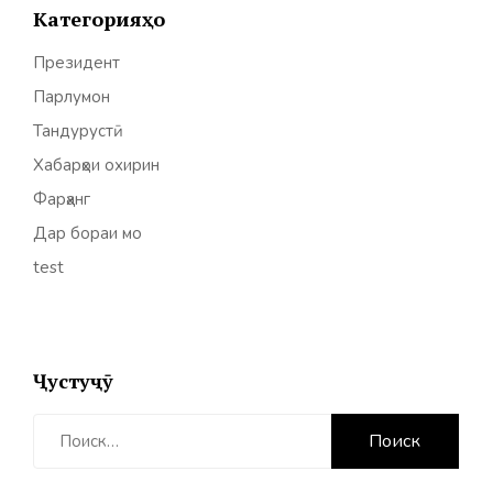
Категорияҳо
Президент
Парлумон
Тандурустӣ
Хабарҳои охирин
Фарҳанг
Дар бораи мо
test
Ҷустуҷӯ
Найти: