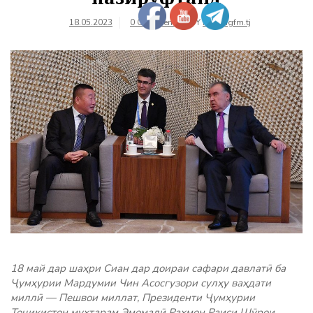
18.05.2023
0 Comments
BY
farhangfm.tj
18 май дар шаҳри Сиан дар доираи сафари давлатӣ ба
Ҷумҳурии Мардумии Чин Асосгузори сулҳу ваҳдати
миллӣ — Пешвои миллат, Президенти Ҷумҳурии
Тоҷикистон муҳтарам Эмомалӣ Раҳмон Раиси Шӯрои