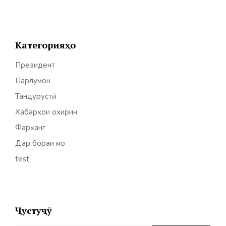
Категорияҳо
Президент
Парлумон
Тандурустӣ
Хабарҳои охирин
Фарҳанг
Дар бораи мо
test
Ҷустуҷӯ