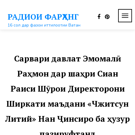
Перейти
к
РАДИОИ ФАРҲАНГ
контенту
ПЕР
НАВ
16 сол дар фазои иттилоотии Ватан
Сарвари давлат Эмомалӣ
Раҳмон дар шаҳри Сиан
Раиси Шӯрои Директорони
Ширкати маъдани «Чжитсун
Литий» Нан Ҷинсиро ба ҳузур
пазируфтанд