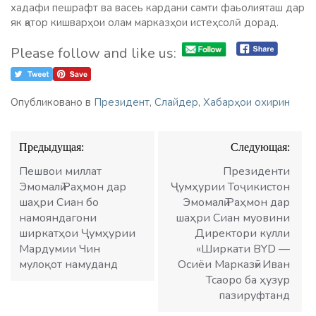
хадафи пешрафт ва васеь кардани самти фаьолияташ дар
як қатор кишварҳои олам марказҳои истеҳсолӣ дорад.
Please follow and like us:
Опубликовано в
Президент
,
Слайдер
,
Хабарҳои охирин
Навигация
Предыдущая:
Следующая:
по
записям
Пешвои миллат
Президенти
Эмомалӣ Раҳмон дар
Ҷумҳурии Тоҷикистон
шаҳри Сиан бо
Эмомалӣ Раҳмон дар
намояндагони
шаҳри Сиан муовини
ширкатҳои Ҷумҳурии
Директори кулли
Мардумии Чин
«Ширкати BYD —
мулоқот намуданд
Осиёи Марказӣ» Иван
Тсаоро ба ҳузур
пазируфтанд