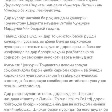
Директорони Ширкати маъдани «Чжитсун Литий» Нан
Ҷинсиро ба ҳузур пазируфтанд.
Дар мулоқот масоили ба роҳ мондани ҳамкории
Тоҷикистону Ширкати маъдани литийи Ҷумҳурии
Мардумии Чин баррасӣ гардид.
Таъкид карда шуд, ки дар Тоҷикистон барои рушди
ҳамкории пурсамар, аз қабили бунёди корхонаҳои
муштарак, истеҳсоли маҳсулоти дорои арзиши баланди
изофашуда ва дар бозори ҷаҳонӣ рақобатпазир ва
содироти он захираву имконоти васеъ мавҷуд аст.
Ҳукумати Ҷумҳурии Тоҷикистон давоми солҳои
соҳибистиқлолӣ барои ҷалби сармояи хориҷӣ ва бунёди
корхонаҳои муштараки саноатӣ тадбирҳои мушаххас
андешида, ба доираҳои соҳибкорон имтиёзҳои гуногунро
пешкаш мегардонад.
Дар рафти мулоқот иттилоъ дода шуд, ки Ширкати
маъдани «Чжитсунг Литий» ( Zhicun Lithium Co.Ltd) дорои
пойгоҳҳои бисёри коркарди маъдан ва истеҳсоли намаки
литий мебошад. Ширкат барои мусоидат ба ноил шудан ба