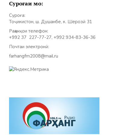
Суроғаи мо:
Суроға:
Тоҷикистон, ш. Душанбе, к. Шерозӣ 31
Рақамҳои телефон:
+992 37 227-77-27, +992 934-83-36-36
Почтаи электронӣ:
farhangfm2008@mail.ru