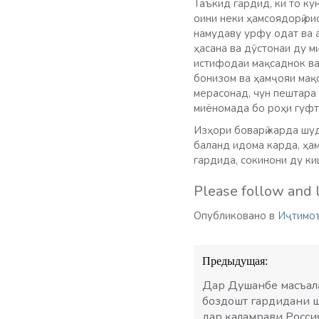
Таъкид гардид, ки то кун
оини неки ҳамсоядорӣ ри
намудаву урфу одат ва 
ҳасана ва дӯстонаи ду м
истифодаи мақсаднок ва 
бонизом ва ҳамҷояи мақо
мерасонад, чун пештара
миёномада бо роҳи гуфт
Изҳори боварӣ карда шуд
баланд идома карда, ҳам
гардида, сокинони ду ки
Please follow and l
Опубликовано в
Иҷтимо
Навигация
Предыдущая:
по
записям
Дар Душанбе масъала
боздошт гардидани 
дар қаламрави Россия