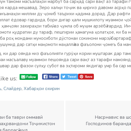
ун тамоми масъалаҳои марбут ба сарҳад сари​ вақт аз тарафи гу
оя карда мешавад. Зеро халқи тоҷик ва қирғиз давоми асрҳо па
анъанаҳои миллии ду ҷониб таърихи қадима дорад. Дар рафти
иллат ёдовар гардида, бори дигар ҳали мушкилоту муаммои ҷо
ҳамҷояи захираҳои табиӣ, аз ҷумла об муҳим арзёбӣ гардид. И
моти қудратии ду тараф, пешгирии ҳамагуна ҳолатҳое, ки ба 
 ба роҳ мондани муносиботи дӯстонаи сокинони марзӣ, бартара
ушунид дар сатҳи мақомоти маҳаллӣ ва фаъолони ҷомеъ ба ман
, ки дар оянда низ фаъолияти гурӯҳи кории муштарак дар там
аи масъалаву муаммои пешоянда​ сари​ вақт аз тарафи намоянд
швар дар фазои сулҳу субот ва эҳтироми якдигар умр ба сар м
ike us:
ъ
,
Слайдер
,
Хабарҳои охирин
и ба таври оммавӣ
Насрнавис ва шо
шаҳрвандони Тоҷикистон
Господинов баранда
 баррасӣ шуд