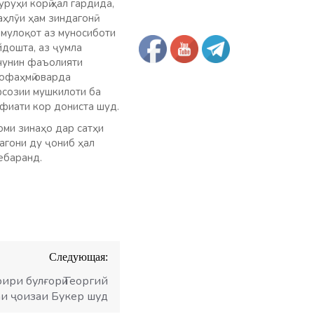
руҳи корӣ ҳал​ гардида,
ҳлӯи ҳам зиндагонӣ
 мулоқот аз муносиботи
йдошта, аз ҷумла
нчунин фаъолияти
нофаҳмӣ оварда
фсозии мушкилоти ба
фиати кор дониста шуд.​
оми зинаҳо дар сатҳи
агони ду ҷониб ҳал
ебаранд.
Следующая:
ири булғорӣ Георгий
и ҷоизаи Букер шуд