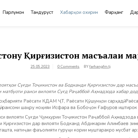
Парлумон
Тандурустӣ
Хабарҳои охирин
Фарҳанг
Дар
стону Қирғизистон масъалаи ма
25.05.2023
0 Comments
BY
farhangfm.tj
оятҳои Суғди Тоҷикистон ва Бодканди Қирғизистон дар масъа
и матбуоти раиси вилояти Суғд Раҷаббой Аҳмадзода хабар дод
оҳбарияти Раёсати КДАМ ҶТ, Раёсати Қӯшунҳои сарҳадӣ, Раёс
ӣ, раисони шаҳру ноҳияи Исфара ва Бобоҷон​ Ғафуров иштирок
Раиси вилояти Суғди Ҷумҳурии Тоҷикистон Раҷаббой Аҳмадзода
 Қирғизистон дар вилояти Бодканд Абдикарим Алимбаев зимн
гашта, натиҷаи фаъолияти гуруҳи кории муштаракро мусбат арз