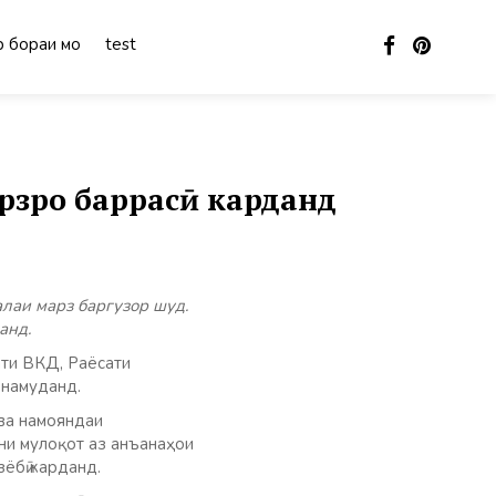
 бораи мо
test
рзро баррасӣ карданд
лаи марз баргузор шуд.
анд.
ати ВКД, Раёсати
 намуданд.
 ва намояндаи
и мулоқот​ аз анъанаҳои
ёбӣ карданд.