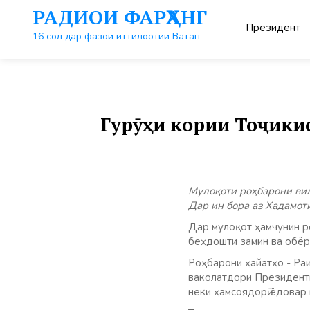
Перейти
РАДИОИ ФАРҲАНГ
к
Президент
контенту
16 сол дар фазои иттилоотии Ватан
Гурӯҳи кории Тоҷики
Мулоқоти роҳбарони вил
Дар ин бора аз Хадамот
Дар мулоқот ҳамчунин р
беҳдошти замин ва обёр
Роҳбарони ҳайатҳо​ -​ 
ваколатдори Президенти
неки ҳамсоядорӣ ёдовар 