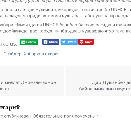
узор гардид. Дар ин бора аз Вазорати корҳои хориҷии мамлака
р бораи самтҳои муҳимми ҳамкориҳои Тоҷикистон бо UNHCR, а
масъалаҳои мавриди эҳтимоми муштарак табодули назар карда
роҳбари Намояндагии UNHCR бинобар ба охир расидани фаъол
атдорӣ намуда, дар корҳои минбаъдааш муввафақиятҳо таманно
ike us:
ъ
,
Слайдер
,
Хабарҳои охирин
и миллат Эмомалӣ Раҳмон
Дар Душанбе ҷал
истон
байналмилалии наҷоти
нтарий
ет опубликован.
Обязательные поля помечены
*