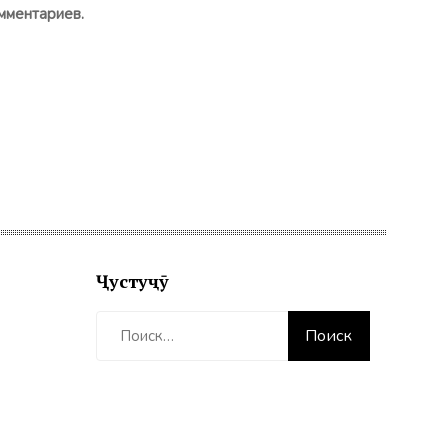
мментариев.
Ҷустуҷӯ
Найти: