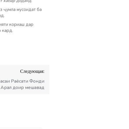
т хабар доданд.
з ҷумла мусоидат ба
нд.
ияти кориаш дар
 кард.
Следующая:
асаи Раёсати Фонди
 Арал доир мешавад