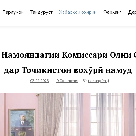
Парлумон
Тандурустӣ
Хабарҳои охирин
Фарҳанг
Дар
и Намояндагии Комиссари Олии 
дар Тоҷикистон вохӯрӣ намуд
02.06.2023
0 Comments
BY
farhangfm.tj