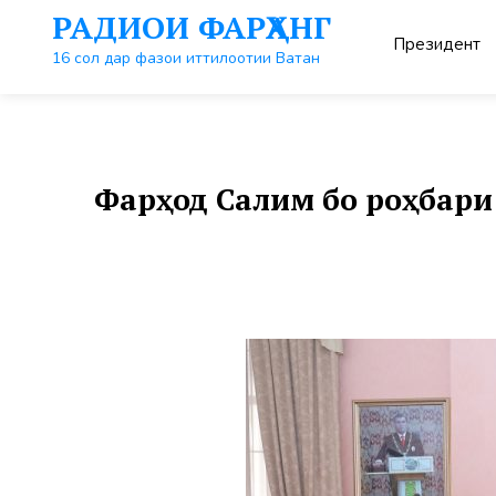
Перейти
РАДИОИ ФАРҲАНГ
к
Президент
контенту
16 сол дар фазои иттилоотии Ватан
Фарҳод Салим бо роҳбар