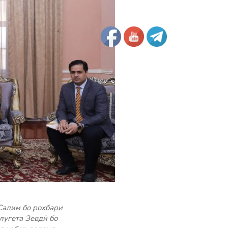
Салим бо роҳбари
угета Зевдӣ бо