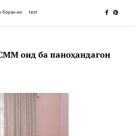
 бораи мо
test
СММ оид ба паноҳандагон