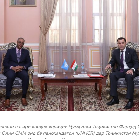
уовини вазири корҳои хориҷии Ҷумҳурии Тоҷикистон Фарҳод 
 Олии СММ оид ба паноҳандагон (UNHCR) дар Тоҷикистон Мул