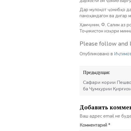
дархости он ҷониб барг
Дар мулоқот ҷонибҳо да
паноҳандагон ва дигар 
Ҳамчунин, Ф. Салим аз 
Тоҷикистон изҳори минн
Please follow and l
Опубликовано в
Иҷтимо
Навигация
Предыдущая:
по
записям
Сафари кории Пешво
ба Ҷумҳурии Қирғиз
Добавить комме
Ваш адрес email не буд
Комментарий
*