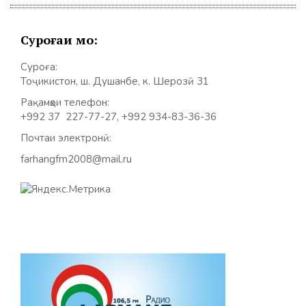
Суроғаи мо:
Суроға:
Тоҷикистон, ш. Душанбе, к. Шерозӣ 31
Рақамҳои телефон:
+992 37 227-77-27, +992 934-83-36-36
Почтаи электронӣ:
farhangfm2008@mail.ru