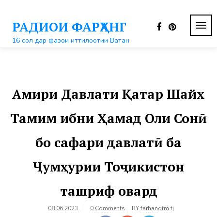
Перейти
к
РАДИОИ ФАРҲАНГ
контенту
ПЕР
НАВ
16 сол дар фазои иттилоотии Ватан
Амири Давлати Қатар Шайх
Тамим ибни Ҳамад Оли Сонӣ
бо сафари давлатӣ ба
Ҷумҳурии Тоҷикистон
ташриф овард
08.06.2023
0 Comments
BY
farhangfm.tj