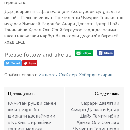
гирифтанд.
Дар доираи ин сафар мулоқоти Асосгузори сулҳу ваҳдати
миллӣ – Пешвои миллат, Президенти Ҷумҳурии Тоҷикистон
муҳтарам Эмомалӣ Раҳмон бо Амири Давлати Қатар Шайх
Тамим ибни Ҳамад Оли Сонӣ баргузор гардида, маҷмуи
васеи масъалаҳои марбут ба ҳамкории дуҷониба баррасӣ
хоҳад шуд.
Please follow and like us:
Опубликовано в
Иҷтимоъ
,
Слайдер
,
Хабарҳои охирин
Навигация
Предыдущая:
Следующая:
по
записям
Кумитаи рушди сайёҳӣ
Сафари давлатии
ҳамкориҳоро бо
Амири Давлати Қатар
ширкати ҳавопаймоии
Шайх Тамим ибни
«Туркиш Эйрлайнс»
Ҳамад Оли Сон дар
тақвият медиҳад
Ҷумҳурии Тоҷикистон