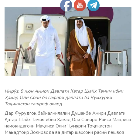
Имрӯз, 8 июн Амири Давлати Қатар Шайх Тамим ибни
Ҳамад Оли Сонӣ бо сафари давлатӣ ба Ҷумҳурии
Тоҷикистон ташриф овард
.
Дар Фурудгоҳи байналмилалии Душанбе Амири Давлати
Қатар Шайх Тамим ибни Ҳамад Оли Сониро Раиси Маҷлиси
намояндагони Маҷлиси Олии Ҷумҳурии Тоҷикистон
Маҳмадтоир Зокирзода ва дигар шахсони расмӣ пешвоз