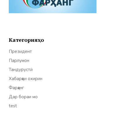
Категорияҳо
Президент
Парлумон
Тандурустӣ
Хабарҳои охирин
Фарҳанг
Дар бораи мо
test