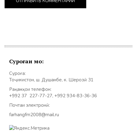
Суроғаи мо:
Суроға:
Тоҷикистон, ш. Душанбе, к. Шерозӣ 31
Рақамҳои телефон:
+992 37 227-77-27, +992 934-83-36-36
Почтаи электронӣ:
farhangfm2008@mail.ru