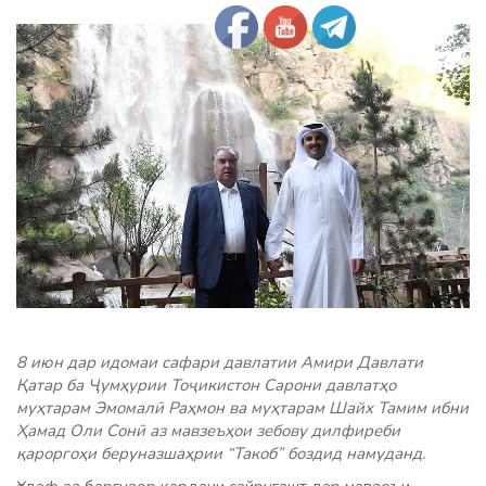
8 июн дар идомаи сафари давлатии Амири Давлати
Қатар ба Ҷумҳурии Тоҷикистон Сарони давлатҳо
муҳтарам Эмомалӣ Раҳмон ва муҳтарам Шайх Тамим ибни
Ҳамад Оли Сонӣ аз мавзеъҳои зебову дилфиреби
қароргоҳи беруназшаҳрии “Такоб” боздид намуданд.