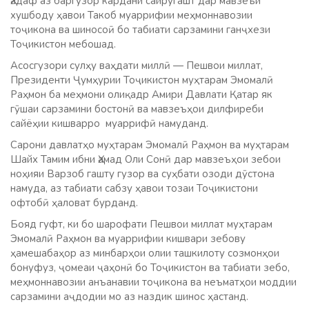
Ҳадаф аз баргузор кардани сайругашт дар мавзеъи
хушбоду ҳавои Такоб муаррифии меҳмоннавозии
тоҷикона ва шиносоӣ бо табиати сарзамини ганҷхези
Тоҷикистон мебошад.
Асосгузори сулҳу ваҳдати миллӣ — Пешвои миллат,
Президенти Ҷумҳурии Тоҷикистон муҳтарам Эмомалӣ
Раҳмон ба меҳмони олиқадр Амири Давлати Қатар як
гӯшаи сарзамини бостонӣ ва мавзеъҳои дилфиреби
сайёҳии кишварро муаррифӣ намуданд.
Сарони давлатҳо муҳтарам Эмомалӣ Раҳмон ва муҳтарам
Шайх Тамим ибни Ҳамад Оли Сонӣ дар мавзеъҳои зебои
ноҳияи Варзоб гашту гузор ва суҳбати озоди дӯстона
намуда, аз табиати сабзу ҳавои тозаи Тоҷикистони
офтобӣ ҳаловат бурданд.
Бояд гуфт, ки бо шарофати Пешвои миллат муҳтарам
Эмомалӣ Раҳмон ва муаррифии кишвари зебову
ҳамешабаҳор аз минбарҳои олии ташкилоту созмонҳои
бонуфуз, ҷомеаи ҷаҳонӣ бо Тоҷикистон ва табиати зебо,
меҳмоннавозии анъанавии тоҷикона ва неъматҳои моддии
сарзамини аҷдодии мо аз наздик шинос ҳастанд.