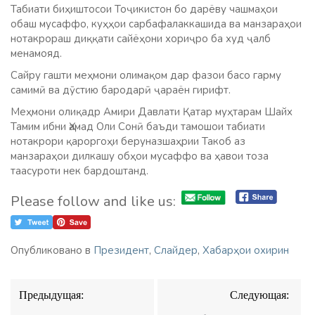
Табиати биҳиштосои Тоҷикистон бо дарёву чашмаҳои
обаш мусаффо, куҳҳои сарбафалаккашида ва манзараҳои
нотакрораш диққати сайёҳони хориҷро ба худ ҷалб
менамояд.
Сайру гашти меҳмони олимақом дар фазои басо гарму
самимӣ ва дӯстию бародарӣ ҷараён гирифт.
Меҳмони олиқадр Амири Давлати Қатар муҳтарам Шайх
Тамим ибни Ҳамад Оли Сонӣ баъди тамошои табиати
нотакрори қароргоҳи беруназшаҳрии Такоб аз
манзараҳои дилкашу обҳои мусаффо ва ҳавои тоза
таасуроти нек бардоштанд.
Please follow and like us:
Опубликовано в
Президент
,
Слайдер
,
Хабарҳои охирин
Навигация
Предыдущая:
Следующая:
по