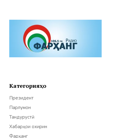
Категорияҳо
Президент
Парлумон
Тандурустӣ
Хабарҳои охирин
Фарҳанг