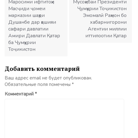
записям
Маросими ифтитоҳи
Мусоҳибаи Президенти
Масҷиди ҷомеи
Ҷумҳурии Тоҷикистон
марказии шаҳри
Эмомалӣ Раҳмон бо
Душанбе дар ҳошияи
хабарнигорони
сафари давлатии
Агентии миллии
Амири Давлати Қатар
иттилоотии Қатар
ба Ҷумҳурии
Тоҷикистон
Добавить комментарий
Ваш адрес email не будет опубликован.
Обязательные поля помечены
*
Комментарий
*