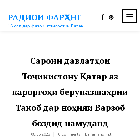
Перейти
к
РАДИОИ ФАРҲАНГ
контенту
ПЕР
НАВ
16 сол дар фазои иттилоотии Ватан
Сарони давлатҳои
Тоҷикистону Қатар аз
қароргоҳи беруназшаҳрии
Такоб дар ноҳияи Варзоб
боздид намуданд
08.06.2023
0 Comments
BY
farhangfm.tj