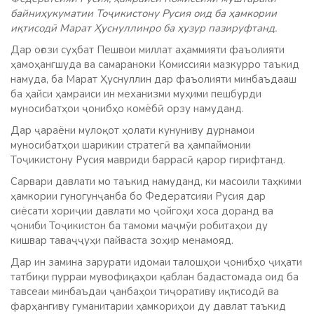
байниҳукуматии Тоҷикистону Русия оид ба ҳамкории
иқтисодӣ Марат Ҳуснуллинро ба ҳузур пазируфтанд.
Дар оғози суҳбат Пешвои миллат аҳаммияти фаъолияти
ҳамоҳангшуда ва самараноки Комиссияи мазкурро таъкид
намуда, ба Марат Ҳуснуллин дар фаъолияти минбаъдааш
ба ҳайси ҳамраиси ин механизми муҳими пешбурди
муносибатҳои ҷонибҳо комёбӣ орзу намуданд.
Дар ҷараёни мулоқот ҳолати кунуниву дурнамои
муносибатҳои шарикии стратегӣ ва ҳампаймонии
Тоҷикистону Русия мавриди баррасӣ қарор гирифтанд.
Сарвари давлати мо таъкид намуданд, ки масоили таҳкими
ҳамкории гуногунҷанба бо Федератсияи Русия дар
сиёсати хориҷии давлати мо ҷойгоҳи хоса доранд ва
ҷониби Тоҷикистон ба тамоми маҷмӯи робитаҳои ду
кишвар таваҷҷуҳи пайваста зоҳир менамояд.
Дар ин замина зарурати идомаи талошҳои ҷонибҳо ҷиҳати
татбиқи пурраи мувофиқаҳои қаблан бадастомада оид ба
тавсеаи минбаъдаи ҷанбаҳои тиҷоративу иқтисодӣ ва
фарҳангиву гуманитарии ҳамкориҳои ду давлат таъкид