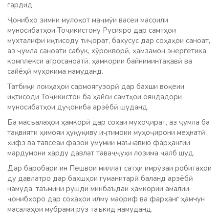
гардид.
Ҷонибҳо зимни мулоқот маҷмӯи васеи масоили
муносибатҳои Тоҷикистону Русияро дар самтҳои
мухталифи иқтисоду тиҷорат, бахусус дар соҳаҳои саноат,
аз ҷумла саноати сабук, хӯрокворӣ, ҳамзамон энергетика,
комплекси агросаноатӣ, ҳамкории байниминтақавӣ ва
сайёҳӣ муҳокима намуданд.
Татбиқи лоиҳаҳои сармоягузорӣ дар бахши воқеии
иқтисоди Тоҷикистон ба ҳайси самтҳои ояндадори
муносибатҳои дуҷониба арзёбӣ шуданд.
Ба масъалаҳои ҳамкорӣ дар соҳаи муҳоҷират, аз ҷумла ба
тақвияти ҳимояи ҳуқуқиву иҷтимоии муҳоҷирони меҳнатӣ,
ҳифз ва тавсеаи фазои умумии маънавию фарҳангии
мардумони ҳарду давлат таваҷҷуҳи лозима ҷалб шуд.
Дар баробари ин Пешвои миллат сатҳи имрӯзаи робитаҳои
ду давлатро дар бахшҳои гуманитарӣ баланд арзёбӣ
намуда, таъмини рушди минбаъдаи ҳамкории амалии
ҷонибҳоро дар соҳаҳои илму маориф ва фарҳанг ҳамчун
масалаҳои мубрами рӯз таъкид намуданд.