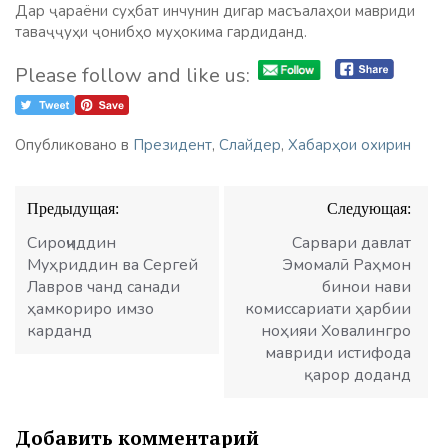
Дар ҷараёни суҳбат инчунин дигар масъалаҳои мавриди
таваҷҷуҳи ҷонибҳо муҳокима гардиданд.
Please follow and like us:
Опубликовано в
Президент
,
Слайдер
,
Хабарҳои охирин
Навигация
Предыдущая:
Следующая:
по
записям
Сироҷиддин
Сарвари давлат
Муҳриддин ва Сергей
Эмомалӣ Раҳмон
Лавров чанд санади
бинои нави
ҳамкориро имзо
комиссариати ҳарбии
карданд
ноҳияи Ховалингро
мавриди истифода
қарор доданд
Добавить комментарий