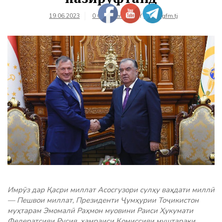
19.06.2023
0 Comments
BY
farhangfm.tj
Имрӯз дар Қасри миллат Асосгузори сулҳу ваҳдати миллӣ
— Пешвои миллат, Президенти Ҷумҳурии Тоҷикистон
муҳтарам Эмомалӣ Раҳмон муовини Раиси Ҳукумати
Федератсияи Русия, ҳамраиси Комиссияи муштараки