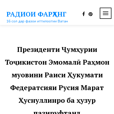
Перейти
к
РАДИОИ ФАРҲАНГ
контенту
ПЕР
НАВ
16 сол дар фазои иттилоотии Ватан
Президенти Ҷумҳурии
Тоҷикистон Эмомалӣ Раҳмон
муовини Раиси Ҳукумати
Федератсияи Русия Марат
Ҳуснуллинро ба ҳузур
пазируфтанд