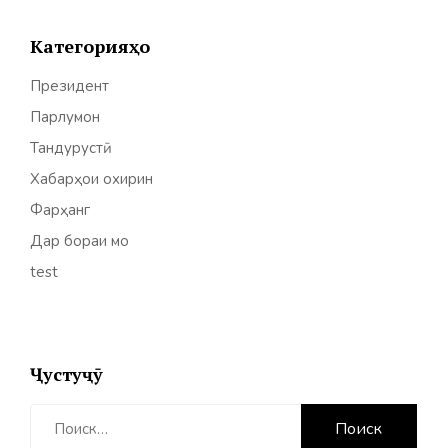
Категорияҳо
Президент
Парлумон
Тандурустӣ
Хабарҳои охирин
Фарҳанг
Дар бораи мо
test
Ҷустуҷӯ
Найти: