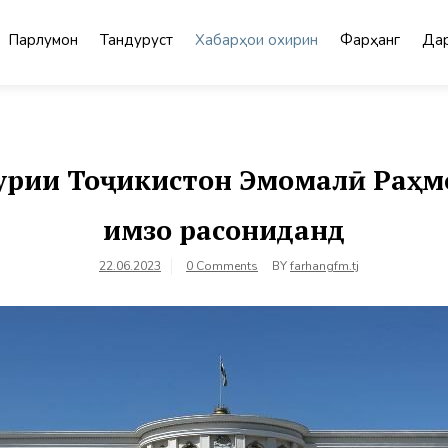
Парлумон
Тандурустӣ
Хабарҳои охирин
Фарҳанг
Дар
рии Тоҷикистон Эмомалӣ Раҳмо
имзо расониданд
22.06.2023
0 Comments
BY
farhangfm.tj