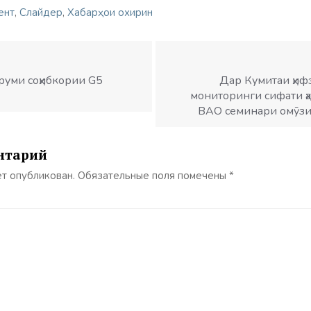
ент
,
Слайдер
,
Хабарҳои охирин
руми соҳибкории G5
Дар Кумитаи ҳифз
мониторинги сифати ҳ
ВАО семинари омӯзи
нтарий
ет опубликован.
Обязательные поля помечены
*