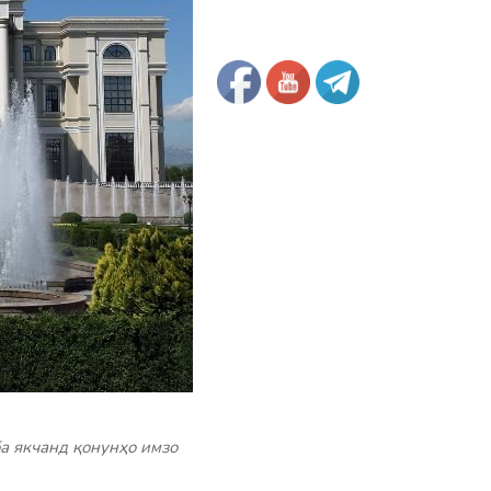
а якчанд қонунҳо имзо