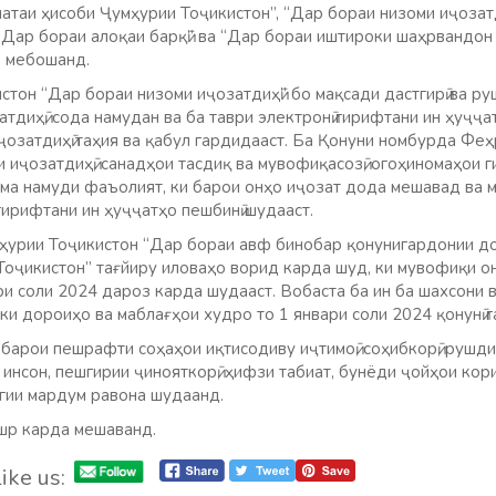
атаи ҳисоби Ҷумҳурии Тоҷикистон”, “Дар бораи низоми иҷозатд
 “Дар бораи алоқаи барқӣ” ва “Дар бораи иштироки шаҳрвандон
о мебошанд.
тон “Дар бораи низоми иҷозатдиҳӣ” бо мақсади дастгирӣ ва руш
тдиҳӣ, сода намудан ва ба таври электронӣ гирифтани ин ҳуҷҷа
затдиҳӣ таҳия ва қабул гардидааст. Ба Қонуни номбурда Феҳ
 иҷозатдиҳӣ, санадҳои тасдиқ ва мувофиқасозӣ, огоҳиномаҳои
ҳама намуди фаъолият, ки барои онҳо иҷозат дода мешавад ва 
ирифтани ин ҳуҷҷатҳо пешбинӣ шудааст.
ҳурии Тоҷикистон “Дар бораи авф бинобар қонунигардонии д
оҷикистон” тағйиру иловаҳо ворид карда шуд, ки мувофиқи о
и соли 2024 дароз карда шудааст. Вобаста ба ин ба шахсони воқ
ки дороиҳо ва маблағҳои худро то 1 январи соли 2024 қонунӣ 
арои пешрафти соҳаҳои иқтисодиву иҷтимоӣ, соҳибкорӣ, рушди 
инсон, пешгирии ҷинояткорӣ, ҳифзи табиат, бунёди ҷойҳои кор
гии мардум равона шудаанд.
шр карда мешаванд.
ike us: