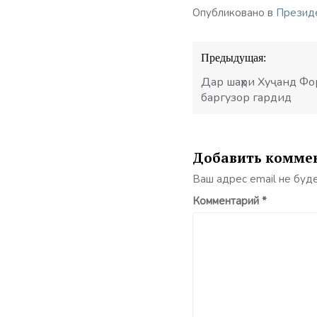
Опубликовано в
Презид
Навигация
Предыдущая:
по
записям
Дар шаҳри Хуҷанд Фо
баргузор гардид
Добавить комме
Ваш адрес email не буд
Комментарий
*