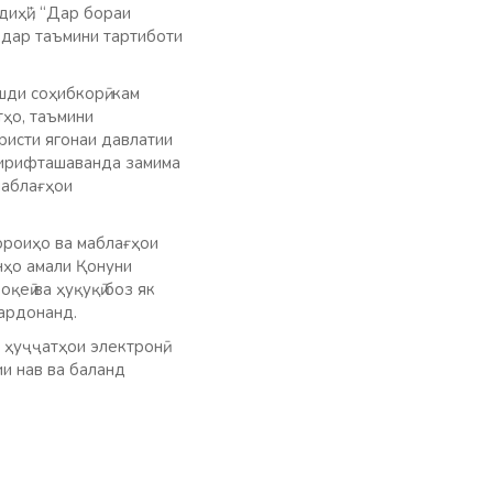
иҳӣ”, “Дар бораи
 дар таъмини тартиботи
ди соҳибкорӣ, кам
тҳо, таъмини
ристи ягонаи давлатии
 гирифташаванда замима
маблағҳои
ороиҳо ва маблағҳои
нҳо амали Қонуни
еӣ ва ҳуқуқӣ боз як
гардонанд.
ҳуҷҷатҳои электронӣ,
ии нав ва баланд