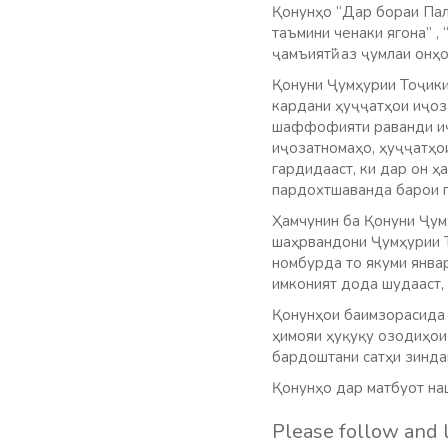
Қонунҳо “Дар бораи Пал
таъмини ченаки ягона” ,
ҷамъиятӣ” аз ҷумлаи онҳ
Қонуни Ҷумҳурии Тоҷикис
кардани ҳуҷҷатҳои иҷоза
шаффофияти раванди иҷо
иҷозатномаҳо, ҳуҷҷатҳои
гардидааст, ки дар он 
пардохтшаванда барои г
Ҳамчунин ба Қонуни Ҷум
шаҳрвандони Ҷумҳурии Т
номбурда то якуми январ
имконият дода шудааст, 
Қонунҳои баимзорасида б
ҳимояи ҳуқуқу озодиҳои 
бардоштани сатҳи зинда
Қонунҳо дар матбуот на
Please follow and l