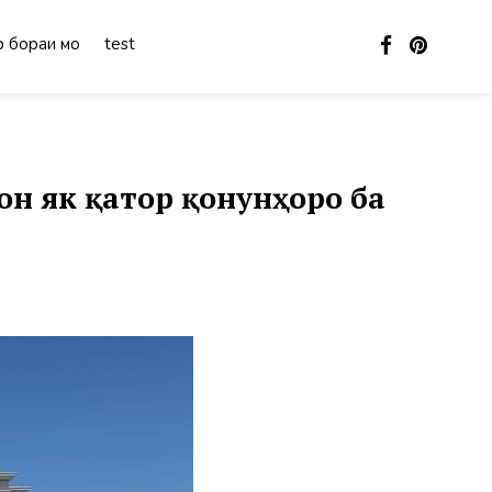
 бораи мо
test
н як қатор қонунҳоро ба