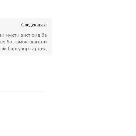
Следующая:
и муҳити зист оид ба
аво бо намояндагони
шӣ баргузор гардид