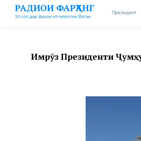
Перейти
РАДИОИ ФАРҲАНГ
к
Президент
контенту
16 сол дар фазои иттилоотии Ватан
Имрӯз Президенти Ҷумҳу