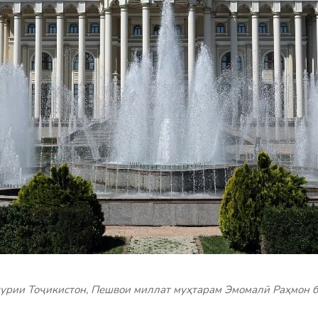
урии Тоҷикистон, Пешвои миллат муҳтарам Эмомалӣ Раҳмон б