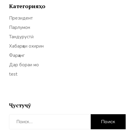
Категорияҳо
Президент
Парлумон
Тандурустӣ
Хабарҳои охирин
Фарҳанг
Дар бораи мо
test
Ҷустуҷӯ
Найти: