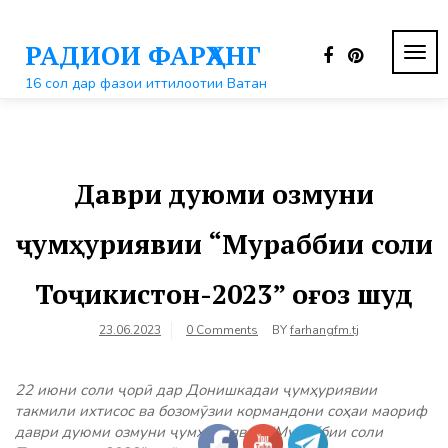
Перейти
к
РАДИОИ ФАРҲАНГ
контенту
ПЕР
НАВ
16 сол дар фазои иттилоотии Ватан
Даври дуюми озмуни
ҷумҳуриявии “Мураббии соли
Тоҷикистон-2023” оғоз шуд
23.06.2023
0 Comments
BY
farhangfm.tj
22 июни соли ҷорӣ дар Донишкадаи ҷумҳуриявии
такмили ихтисос ва бозомӯзии кормандони соҳаи маориф
даври дуюми озмуни ҷумҳуриявии “Мураббии соли