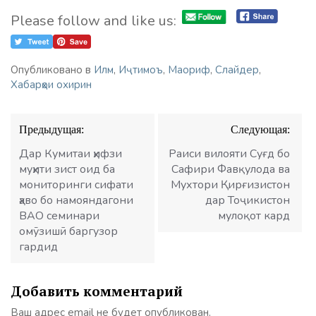
Please follow and like us:
Опубликовано в
Илм
,
Иҷтимоъ
,
Маориф
,
Слайдер
,
Хабарҳои охирин
Навигация
Предыдущая:
Следующая:
по
записям
Дар Кумитаи ҳифзи
Раиси вилояти Суғд бо
муҳити зист оид ба
Сафири Фавқулода ва
мониторинги сифати
Мухтори Қирғизистон
ҳаво бо намояндагони
дар Тоҷикистон
ВАО семинари
мулоқот кард
омӯзишӣ баргузор
гардид
Добавить комментарий
Ваш адрес email не будет опубликован.