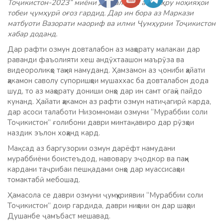
Тоҷикистон-2023” миёни довталабон аз шаҳру ноҳияҳои
тобеи ҷумҳурӣ оғоз гардид. Дар ин бора аз Маркази
матбуоти Вазорати маориф ва илми Ҷумҳурии Тоҷикистон
хабар доданд.
Дар рафти озмун довталабон аз маҳорату малакаи дар
раванди фаъолияти хеш андӯхтаашон маърӯза ва
видеороликҳо таҳия намуданд. Ҳамзамон аз ҷониби ҳайати
ҳакамон саволу супоришҳои мушаххас ба довталабон дода
шуд, то аз маҳорату дониши онҳо дар ин самт огаҳӣ пайдо
кунанд. Ҳайати ҳакамон аз рафти озмун натиҷагирӣ карда,
дар асоси талаботи Низомномаи озмуни “Мураббии соли
Тоҷикистон” ғолибони даври минтақавиро дар рӯзҳои
наздик эълон хоҳанд кард.
Мақсад аз баргузории озмун дарёфт намудани
мураббиёни боистеъдод, навовару эҷодкор ва паҳн
кардани таҷрибаи пешқадами онҳо дар муассисаҳои
томактабӣ мебошад.
Ҳамасола се даври озмуни ҷумҳуриявии “Мураббии соли
Тоҷикистон” доир гардида, даври ниҳоии он дар шаҳри
Душанбе ҷамъбаст мешавад.