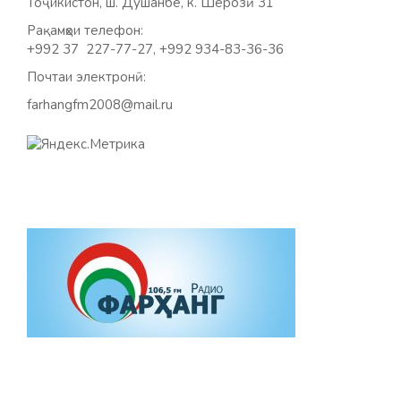
Тоҷикистон, ш. Душанбе, к. Шерозӣ 31
Рақамҳои телефон:
+992 37 227-77-27, +992 934-83-36-36
Почтаи электронӣ:
farhangfm2008@mail.ru