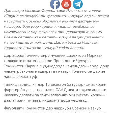
Дар шаҳри Москваи Федератсияи Русия таҳти унвони
«Таҳлил ва ояндабинии фаъолияти ниҳодҳо дар минтақаи
масъулияти Созмони Аҳдномаи амнияти дастҷамъӣ»
машварат баргузор гардид, ки дар он роҳбарон ва
намояндагони марказҳои зеҳниии давлатҳои аъзои ин
Созмон ба таври ҳам ба таври ҳузурӣ ва ҳам дар шакли
маҷозӣ иштирок намуданд. Дар ин бора аз Маркази
тадқиқоти стратегии ҷумҳурӣ хабар доданд.
Дар ҳамоиш Тоҷикистонро муовини директори Маркази
тадқиқоти стратегии назди Президенти Ҷумҳурии
Тоҷикистон Парвиз Муҳаммадзода намояндагӣ карда, доир
мавзӯи рӯзномаи машварат ва назари Тоҷикистон дар ин
масъала сухан гуфт.
Таъкид гардид, ки дар Тоҷикистон ба густариши ҳамкории
фарогир бо давлатҳои аъзои СААД ҷиҳати таҳкими амнияти
милливу давлатӣ ва самти авлавиятноки сиёсати хориҷии
давлат аҳамияти аввалиндараҷа дода мешавад.
Фаъолияти Тоҷикистон дар чаҳорчӯби Созмони мазкур