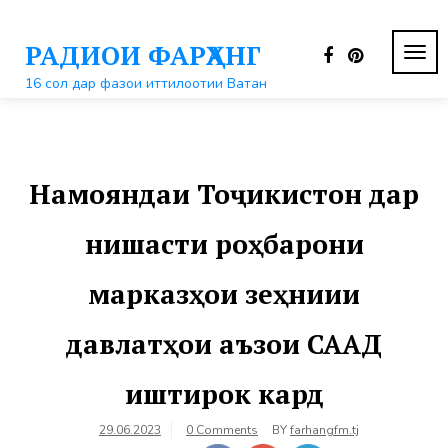
Перейти
к
РАДИОИ ФАРҲАНГ
контенту
ПЕР
НАВ
16 сол дар фазои иттилоотии Ватан
Намояндаи Тоҷикистон дар
нишасти роҳбарони
марказҳои зеҳниии
давлатҳои аъзои СААД
иштирок кард
29.06.2023
0 Comments
BY
farhangfm.tj