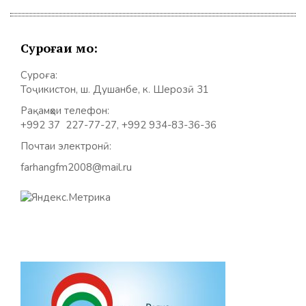
Суроғаи мо:
Суроға:
Тоҷикистон, ш. Душанбе, к. Шерозӣ 31
Рақамҳои телефон:
+992 37 227-77-27, +992 934-83-36-36
Почтаи электронӣ:
farhangfm2008@mail.ru