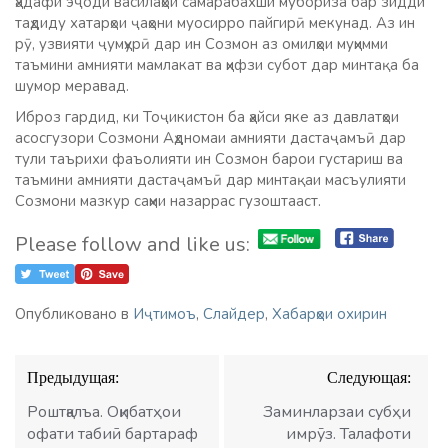
ҳадафи эҷоди василаҳои самарабахши мубориза бар зидди
таҳдиду хатарҳои ҷаҳони муосирро пайгирӣ мекунад. Аз ин
рӯ, узвияти ҷумҳурӣ дар ин Созмон аз омилҳои муҳимми
таъмини амнияти мамлакат ва ҳифзи субот дар минтақа ба
шумор меравад.
Иброз гардид, ки Тоҷикистон ба ҳайси яке аз давлатҳои
асосгузори Созмони Аҳдномаи амнияти дастаҷамъӣ дар
тули таърихи фаъолияти ин Созмон барои густариш ва
таъмини амнияти дастаҷамъӣ дар минтақаи масъулияти
Созмони мазкур саҳми назаррас гузоштааст.
Please follow and like us:
Опубликовано в
Иҷтимоъ
,
Слайдер
,
Хабарҳои охирин
Навигация
Предыдущая:
Следующая:
по
записям
Роштқалъа. Оқибатҳои
Заминларзаи субҳи
офати табиӣ бартараф
имрӯз. Талафоти