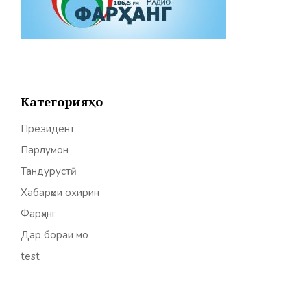
Категорияҳо
Президент
Парлумон
Тандурустӣ
Хабарҳои охирин
Фарҳанг
Дар бораи мо
test