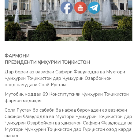
ФАРМОНИ
ПРЕЗИДЕНТИ ҶУМҲУРИИ ТОҶИКИСТОН
Дар бораи аз вазифаи Сафири Фавқулодда ва Мухтори
Ҷумҳурии Тоҷикистон дар Ҷумҳурии Озарбойҷон
озод намудани Солӣ Рустам
Мутобиқи моддаи 69 Конститутсияи Ҷумҳурии Тоҷикистон
фармон медиҳам:
Соли Рустам бо сабаби ба нафақа баромадан аз вазифаи
Сафири Фавқулодда ва Мухтори Ҷумҳурии Тоҷикистон дар
Ҷумҳурии Озарбойҷон ва ҳамзамон Сафири Фавқулодда ва
Мухтори Ҷумҳурии Тоҷикистон дар Гурҷистон озод карда
шавад.