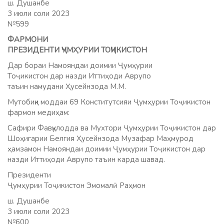
ш. Душанбе
3 июли соли 2023
№599
ФАРМОНИ
ПРЕЗИДЕНТИ ҶУМҲУРИИ ТОҶИКИСТОН
Дар бораи Намояндаи доимии Ҷумҳурии
Тоҷикистон дар назди Иттиҳоди Аврупо
таъин намудани Ҳусейнзода М.М.
Мутобиқи моддаи 69 Конститутсияи Ҷумҳурии Тоҷикистон
фармон медиҳам:
Сафири Фавқулодда ва Мухтори Ҷумҳурии Тоҷикистон дар
Шоҳигарии Белгия Ҳусейнзода Музафар Маҳмурод
ҳамзамон Намояндаи доимии Ҷумҳурии Тоҷикистон дар
назди Иттиҳоди Аврупо таъин карда шавад.
Президенти
Ҷумҳурии Тоҷикистон Эмомалӣ Раҳмон
ш. Душанбе
3 июли соли 2023
№600