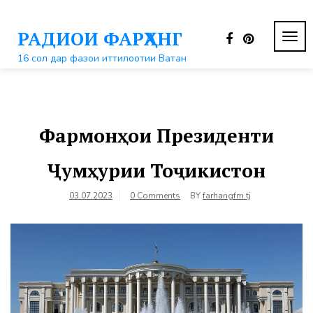
Перейти
к
РАДИОИ ФАРҲАНГ
контенту
ПЕР
НАВ
16 сол дар фазои иттилоотии Ватан
Фармонҳои Президенти
Ҷумҳурии Тоҷикистон
03.07.2023
0 Comments
BY
farhangfm.tj