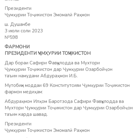
Президенти
Ҷумҳурии Тоҷикистон Эмомалӣ Раҳмон
ш. Душанбе
3 июли соли 2023
№598
ФАРМОНИ
ПРЕЗИДЕНТИ ҶУМҲУРИИ ТОҶИКИСТОН
Дар бораи Сафири Фавқулодда ва Мухтори
Ҷумҳурии Тоҷикистон дар Ҷумҳурии Озарбойҷон
таъин намудани Абдураҳмон И.Б.
Мутобиқи моддаи 69 Конститутсияи Ҷумҳурии Тоҷикистон
фармон медиҳам:
Абдураҳмон Илҳом Баротзода Сафири Фавқулодда ва
Мухтори Ҷумҳурии Тоҷикистон дар Ҷумҳурии Озарбойҷон
таъин карда шавад.
Президенти
Ҷумҳурии Тоҷикистон Эмомалӣ Раҳмон