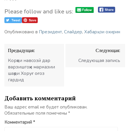
Please follow and like us:
Опубликовано в
Президент
,
Слайдер
,
Хабарҳои охирин
Навигация
Предыдущая:
Следующая:
по
записям
Корҳои навсозӣ дар
Следующая запись
варзишгоҳи марказии
шаҳри Хоруғ оғоз
гардид
Добавить комментарий
Ваш адрес email не будет опубликован.
Обязательные поля помечены
*
Комментарий
*