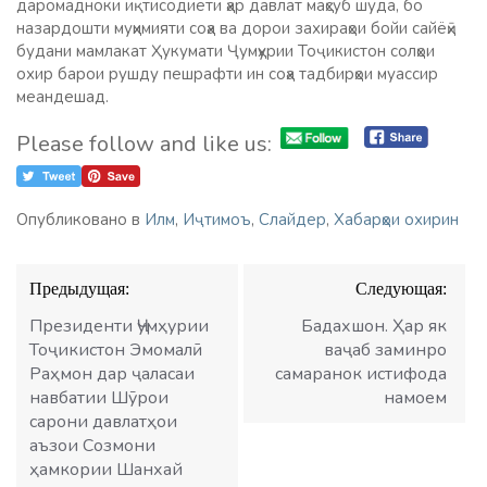
даромадноки иқтисодиёти ҳар давлат маҳсуб шуда, бо
назардошти муҳимияти соҳа ва дорои захираҳои бойи сайёҳӣ
будани мамлакат Ҳукумати Ҷумҳурии Тоҷикистон солҳои
охир барои рушду пешрафти ин соҳа тадбирҳои муассир
меандешад.
Please follow and like us:
Опубликовано в
Илм
,
Иҷтимоъ
,
Слайдер
,
Хабарҳои охирин
Навигация
Предыдущая:
Следующая:
по
записям
Президенти Ҷумҳурии
Бадахшон. Ҳар як
Тоҷикистон Эмомалӣ
ваҷаб заминро
Раҳмон дар ҷаласаи
самаранок истифода
навбатии Шӯрои
намоем
сарони давлатҳои
аъзои Созмони
ҳамкории Шанхай