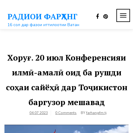
Перейти
к
РАДИОИ ФАРҲАНГ
контенту
ПЕР
НАВ
16 сол дар фазои иттилоотии Ватан
Хоруғ. 20 июл Конференсияи
илмӣ-амалӣ оид ба рушди
соҳаи сайёҳӣ дар Тоҷикистон
баргузор мешавад
04.07.2023
0 Comments
BY
farhangfm.tj