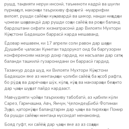
рушд, тақвияти неруи инсонӣ, таъминоти кадрӣ ва шуғли
пурмаҳсул, маконҳои таърихиву фарҳангӣ -муаррифии
вилоят, рушди сайёҳии куҳнавардӣ ва шикор, нақши ниҳодҳои
ҷомеаи шаҳрвандӣ дар рушди соҳаи сайёҳӣ ва роҳҳои баланд
бардоштани сифати хизматрасонӣ дар Вилояти Мухтори
Кӯҳистони Бадахшон баррасӣ карда мешаванд.
Ёдовар мешавем, ки 17 апрели соли равон дар шаҳри
Душанбе ҷаласаи Кумитаи тадорукот оид ба баргузории
конференсияи мазкур доир гардид, ки масъалаи дар сатҳи
баланди ташкилӣ гузаронидани он баррасӣ гардид.
Тазаккур дода шуд, ки Вилояти Мухтори Кӯҳистони
Бадахшон яке аз минтақаҳои ҷолиби сайёҳӣ ба ҳисоб рафта,
бо рӯдҳо ва дарёчаҳои шӯх, кӯлҳо, кӯҳҳо ва манзараҳои беҳамто
дар ҷаҳон шуҳрат пайдо кардааст.
Мавҷудияти ҷойҳои таърихиву табобатӣ, аз қабили кӯли
Сарез, Гармчашма, Авҷ, Ямчун, Ҷелондеҳ, Бибӣ Фотимаи
Зуҳро, қаторкӯҳҳои баландтарин дар ҷаҳон ва пиряхҳои Помир
ба рушди сайёҳии минтақа мусоидат менамоянд.
Бояд гуфт, ки сайёҳӣ дар ҷаҳон яке аз аз соҳаҳои