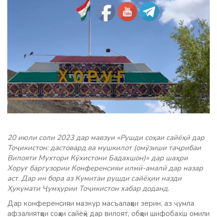
20 июли соли 2023 дар мавзуи «Рушди соҳаи сайёҳӣ дар
Тоҷикистон: дастовард ва мушкилот (омӯзиши таҷрибаи
Вилояти Мухтори Кӯхистони Бадахшон)» дар шаҳри
Хоруғ баргузории Конференсияи илмӣ-амалӣ дар назар
аст. Дар ин бора аз Кумитаи рушди сайёҳии назди
Ҳукумати Ҷумҳурии Тоҷикистон хабар доданд.
Дар конференсияи мазкур масъалаҳои зерин, аз ҷумла
афзалиятҳои соҳаи сайёҳӣ дар вилоят, обҳои шифобахш омили