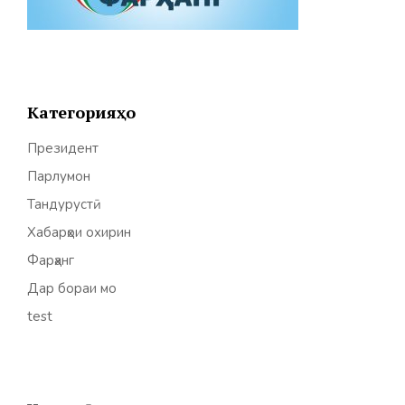
Категорияҳо
Президент
Парлумон
Тандурустӣ
Хабарҳои охирин
Фарҳанг
Дар бораи мо
test