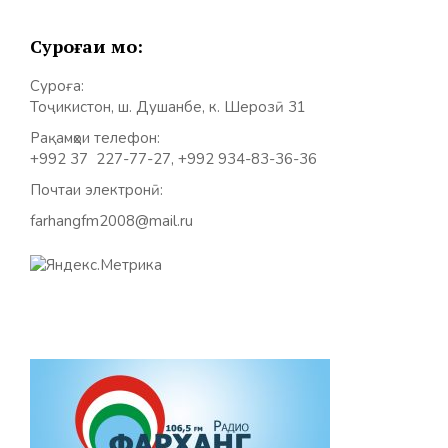
Суроғаи мо:
Суроға:
Тоҷикистон, ш. Душанбе, к. Шерозӣ 31
Рақамҳои телефон:
+992 37 227-77-27, +992 934-83-36-36
Почтаи электронӣ:
farhangfm2008@mail.ru