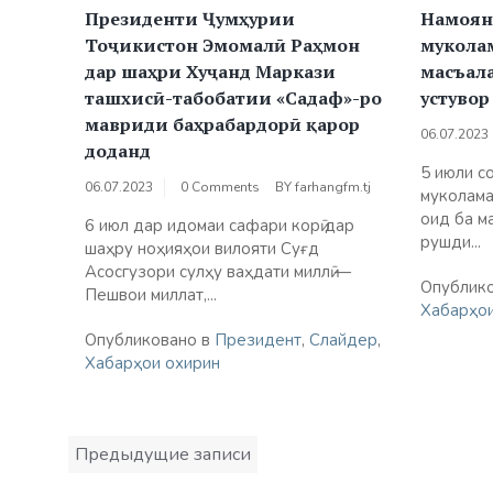
Президенти Ҷумҳурии
Намоян
Тоҷикистон Эмомалӣ Раҳмон
муколам
дар шаҳри Хуҷанд Маркази
масъал
ташхисӣ-табобатии «Садаф»-ро
устувор
мавриди баҳрабардорӣ қарор
06.07.2023
доданд
5 июли с
06.07.2023
0 Comments
BY
farhangfm.tj
муколама
оид ба м
6 июл дар идомаи сафари корӣ дар
рушди...
шаҳру ноҳияҳои вилояти Суғд
Асосгузори сулҳу ваҳдати миллӣ —
Опублик
Пешвои миллат,...
Хабарҳои
Опубликовано в
Президент
,
Слайдер
,
Хабарҳои охирин
Навигация
Предыдущие записи
по