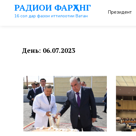
Перейти
РАДИОИ ФАРҲАНГ
к
Президент
контенту
16 сол дар фазои иттилоотии Ватан
День:
06.07.2023