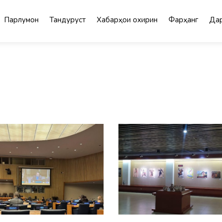
Парлумон
Тандурустӣ
Хабарҳои охирин
Фарҳанг
Дар