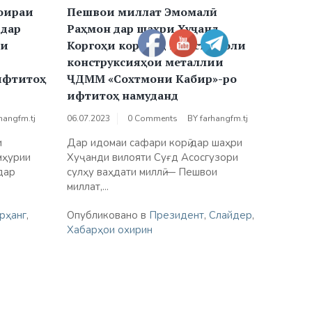
доираи
Пешвои миллат Эмомалӣ
 дар
Раҳмон дар шаҳри Хуҷанд
ни
Коргоҳи коркард ва истеҳсоли
конструксияҳои металлии
ифтитоҳ
ҶДММ «Сохтмони Кабир»-ро
ифтитоҳ намуданд
hangfm.tj
06.07.2023
0 Comments
BY
farhangfm.tj
и
Дар идомаи сафари корӣ дар шаҳри
мҳурии
Хуҷанди вилояти Суғд Асосгузори
дар
сулҳу ваҳдати миллӣ — Пешвои
миллат,...
рҳанг
,
Опубликовано в
Президент
,
Слайдер
,
Хабарҳои охирин