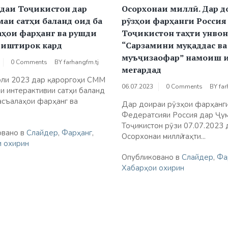
даи Тоҷикистон дар
Осорхонаи миллӣ. Дар 
аи сатҳи баланд оид ба
рӯзҳои фарҳанги Россия
аҳои фарҳанг ва рушди
Тоҷикистон таҳти унво
 иштирок кард
“Сарзамини муқаддас ва
муъҷизаофар” намоиш 
0 Comments
BY
farhangfm.tj
мегардад
оли 2023 дар қароргоҳи СММ
06.07.2023
0 Comments
BY
far
и интерактивии сатҳи баланд
асъалаҳои фарҳанг ва
Дар доираи рӯзҳои фарҳанг
Федератсияи Россия дар Ҷу
Тоҷикистон рӯзи 07.07.2023 
овано в
Слайдер
,
Фарҳанг
,
Осорхонаи миллӣ таҳти...
 охирин
Опубликовано в
Слайдер
,
Фа
Хабарҳои охирин