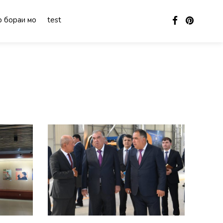
 бораи мо
test