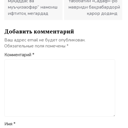
муқаддас ва
табобатии «Садаф»-ро
муъҷизаофар” намоиш
мавриди баҳрабардорӣ
ифтитоҳ мегардад
қарор доданд
Добавить комментарий
Ваш адрес email не будет опубликован.
Обязательные поля помечены
*
Комментарий
*
Имя
*