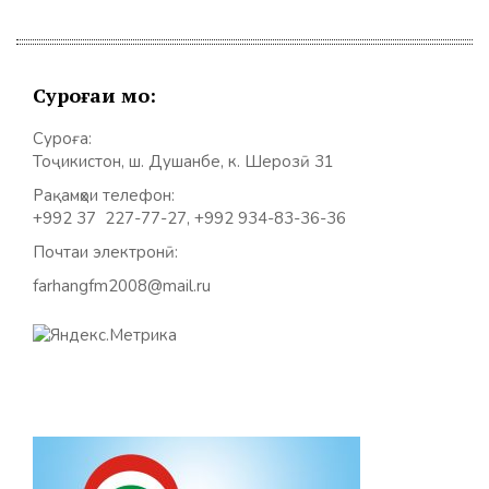
Суроғаи мо:
Суроға:
Тоҷикистон, ш. Душанбе, к. Шерозӣ 31
Рақамҳои телефон:
+992 37 227-77-27, +992 934-83-36-36
Почтаи электронӣ:
farhangfm2008@mail.ru