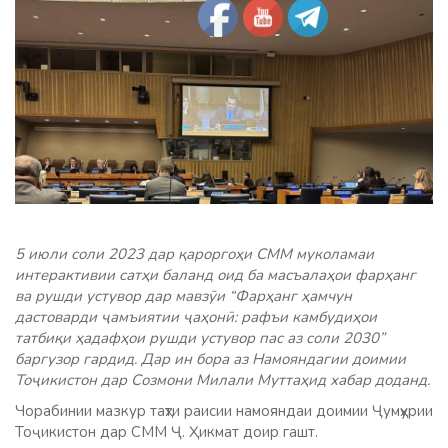
5 июли соли 2023 дар қароргоҳи СММ муколамаи
интерактивии сатҳи баланд оид ба масъалаҳои фарҳанг
ва рушди устувор дар мавзӯи “Фарҳанг ҳамчун
дастоварди ҷамъиятии ҷаҳонӣ: рафъи камбудиҳои
татбиқи ҳадафҳои рушди устувор пас аз соли 2030”
баргузор гардид. Дар ин бора аз Намояндагии доимии
Тоҷикистон дар Созмони Милали Муттаҳид хабар доданд.
Чорабинии мазкур таҳти раисии намояндаи доимии Ҷумҳурии
Тоҷикистон дар СММ Ҷ. Ҳикмат доир гашт.