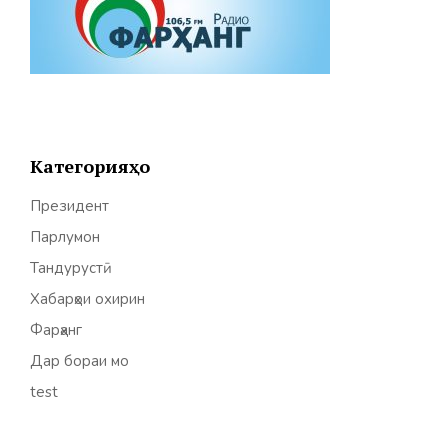
Категорияҳо
Президент
Парлумон
Тандурустӣ
Хабарҳои охирин
Фарҳанг
Дар бораи мо
test