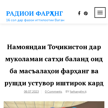
Перейти
к
РАДИОИ ФАРҲАНГ
контенту
ПЕР
НАВ
16 сол дар фазои иттилоотии Ватан
Намояндаи Тоҷикистон дар
муколамаи сатҳи баланд оид
ба масъалаҳои фарҳанг ва
рушди устувор иштирок кард
06.07.2023
0 Comments
BY
farhangfm.tj