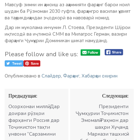
Мавсуф зимни ин ҳамоиш аз аҳаммияти фарҳанг барои ноил
шудан ба Рӯзномаи 2030 гуфта, фарҳангро василаи ҳувият
ва таҳрикдиҳандаи эҷодкорӣ ва навоварӣ номид.
Дар ин муколама инчунин Л. Стоева, Президенти Шӯрои
иқтисодӣ ва иҷтимоӣ СММ ва Милагрос Герман, вазири
фарҳанги Ҷумҳурии Доминикан шикат намуданд.
Please follow and like us:
Опубликовано в
Слайдер
,
Фарҳанг
,
Хабарҳои охирин
Навигация
Предыдущая:
Следующая:
по
записям
Осорхонаи миллӣ. Дар
Президенти
доираи рӯзҳои
Ҷумҳурии Тоҷикистон
фарҳанги Россия дар
Эмомалӣ Раҳмон дар
Тоҷикистон таҳти
шаҳри Хуҷанд
унвони “Сарзамини
Маркази ташхисӣ-