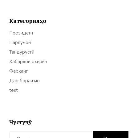
Категорияҳо
Президент
Парлумон
Тандурустӣ
Хабарҳои охирин
Фарҳанг
Дар бораи мо
test
Ҷустуҷӯ
Найти: