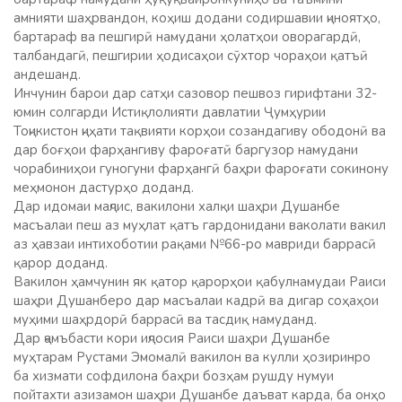
амнияти шаҳрвандон, коҳиш додани содиршавии ҷиноятҳо,
бартараф ва пешгирӣ намудани ҳолатҳои оворагардӣ,
талбандагӣ, пешгирии ҳодисаҳои сӯхтор чораҳои қатъӣ
андешанд.
Инчунин барои дар сатҳи сазовор пешвоз гирифтани 32-
юмин солгарди Истиқлолияти давлатии Ҷумҳурии
Тоҷикистон ҷиҳати тақвияти корҳои созандагиву ободонӣ ва
дар боғҳои фарҳангиву фароғатӣ баргузор намудани
чорабиниҳои гуногуни фарҳангӣ баҳри фароғати сокинону
меҳмонон дастурҳо доданд.
Дар идомаи маҷлис, вакилони халқи шаҳри Душанбе
масъалаи пеш аз муҳлат қатъ гардонидани ваколати вакил
аз ҳавзаи интихоботии рақами №66-ро мавриди баррасӣ
қарор доданд.
Вакилон ҳамчунин як қатор қарорҳои қабулнамудаи Раиси
шаҳри Душанберо дар масъалаи кадрӣ ва дигар соҳаҳои
муҳими шаҳрдорӣ баррасӣ ва тасдиқ намуданд.
Дар ҷамъбасти кори иҷлосия Раиси шаҳри Душанбе
муҳтарам Рустами Эмомалӣ вакилон ва кулли ҳозиринро
ба хизмати софдилона баҳри бозҳам рушду нумуи
пойтахти азизамон шаҳри Душанбе даъват карда, ба онҳо