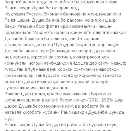
баррасӣ қарор дода, дар робита ба ин, муовини якуми
Раиси шаҳри Душанбе гузориш дод.
Муҳтарам Рустами Эмомалӣ ба муовини якум, муовинони
Раиси шаҳри Душанбе якҷо бо раисони ноҳияҳои шаҳр
баҳри таъмини босифат ва иҷрои саривақтии Нақша-
чорабиниҳои Мақомоти иҷроияи ҳокимияти давлатии шаҳри
Душанбе бахшида ба таҷлили ҷашни 35-солагии
Истиқлолияти давлатии Ҷумҳурии Тоҷикистон дар шаҳри
Душанбе, ҷињати пурзўр намудани назорат дар соҳаи
меъморию шаҳрсозӣ ва сохтмон, хизматрасониҳои
коммуналӣ, ислоҳи камбудиҳои ҷойдошта дар самти мавқуф
гузоштан ё тул кашидани корҳои сохтмонии иншоотҳои
соҳаи маориф, тандурустӣ, коргоҳу корхонаҳои саноатӣ,
роҳҳо ва дигар иншоотҳои хизматрасонӣ, дастуру
супоришҳои мушаххас доданд.
Вакилон дар идома, ҷараёни амалишавии «Барномаи
сармоягузориҳои давлатӣ барои солҳои 2021-2025» дар
шаҳри Душанберо муҳокима намуда, вобаста ба ин
масъала ҳисоботи муовини Раиси шаҳри Душанбе шунида
шуд.
Раиси шаҳри Душанбе дар ин робита ба муовини якум,
муовинони Раис, раисони ноҳияҳои пойтахт супориш