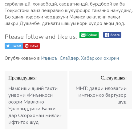
сарбаландӣ, хонаободӣ, саодатмандӣ, бурдборӣ ва ба
Тоҷикистони азиз пешравию шукуфоиро таманно намуданд.
Бо ҳамин иҷлосияи чордаҳуми Маҷлиси вакилони халқи
шаҳри Душанбе, даъвати шашум кори худро анҷом дод.
Please follow and like us:
Опубликовано в
Иҷтимоъ
,
Слайдер
,
Хабарҳои охирин
Навигация
Предыдущая:
Следующая:
по
записям
Намоиши ҷашнӣ таҳти
ММТ: даври иловагии
унвони «Инъикоси
имтиҳонҳо баргузор
осори Мавлоно
шуд
Ҷалолиддини Балхӣ
дар Осорхонаи миллӣ»
ифтитоҳ шуд