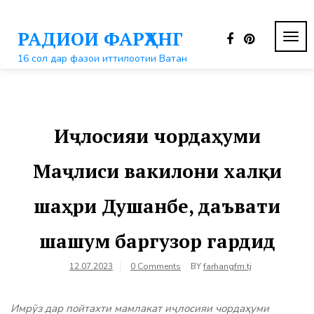
Перейти
к
РАДИОИ ФАРҲАНГ
контенту
ПЕР
НАВ
16 сол дар фазои иттилоотии Ватан
Иҷлосияи чордаҳуми
Маҷлиси вакилони халқи
шаҳри Душанбе, даъвати
шашум баргузор гардид
12.07.2023
0 Comments
BY
farhangfm.tj
Имрӯз дар пойтахти мамлакат иҷлосияи чордаҳуми