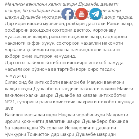
Маҷлиси вакилони халқи шаҳри Душанбе, даъвати
шашум, бо роҳбарии Раиси маҷлиси вакилони халқи
шаҳри Душанбе муҳтарам Рустами Эмомалӣ доир гардид.
Дар кори иҷлосия муовинон, роҳбари дастгоҳи Раиси шаҳр,
роҳбарони воҳидҳои сохтории дастгоҳ, корхонаву
муассисаҳои шаҳрӣ, раисони ноҳияҳои шаҳр, сардорони
мақомоти ҳифзи ҳуқуқ, сохторҳои маҳаллии мақомоти
марказии ҳокимияти иҷроия ва намояндагони васоити
ахбори омма иштирок намуданд.
Дар оғоз вакилон котиботи иҷлосияро интихоб намуда,
масъалаҳои рӯзнома ва тартиби кори онро тасдиқ
намуданд.
Сипас оид ба интихоботи вакилон ба Маҷлиси вакилони
халқи шаҳри Душанбе ва тасдиқи ваколати вакили Маҷлиси
вакилони халқи шаҳри Душанбе аз ҳавзаи интихоботии
№21, гузориши раиси комиссияи шаҳрии интихобот шунида
шуд.
Вакилон масъалаи иҷрои Нақшаи чорабиниҳои Мақомоти
иҷроияи ҳокимияти давлатии шаҳри Душанберо бахшида
ба таҷлили ҷашни 35-солагии Истиқлолияти давлатии
Ҷумҳурии Тоҷикистон дар шаҳри Душанбе мавриди