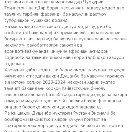
танзими анъана ва ҷашну маросим дар Ҷумҳурии
Тоҷикистон» ва «Дар бораи масъулияти падару модар дар
таълиму тарбияи фарзанд» ба масъулин дастуру
супоришҳои мушаххас доданд.
Ба масъулини самти саноат дастур дода шуд, ки бо
инобати татбиқи ҳадафи чоруми миллӣ-саноатикунонии
босуръати кишвар оид ба афзун намудани ҳаҷми истеҳсоли
маҳсулоти рақобатпазири саноатӣ ва
воридотивазкунанда, инчунин афзоиши иқтидори
содиротӣ ва ташкили ҷойҳои нави корӣ тадбирҳои зарурӣ
андешанд.
Ҳамчунин қайд гардид, ки барои омода намудани соҳаҳои
иҷтимоию иқтисодии шаҳри Душанбе ба мавсими тирамоҳу
зимистони солҳои 2023-2024, махсусан ҳарчи зудтар
тақвият бахшидани корҳои пайвасткунии бинову
иншоотҳои иловагӣ ба шабакаҳои гармидиҳанда ва захира
намудани маҳсулотҳои ниёзӣ аввалия баҳри фаровонии
онҷо дар бозорҳо чораҳои дахлдор андешанд.
Раиси шаҳри Душанбе муҳтарам Рустами Эмомалӣ ба
роҳбарони мақомотҳои ҳифзи ҳуқуқи пойтахт ва
сохторҳои дахлдор дастур доданд, ки ҷиҳати пешгирӣ ва
бартараф намудани ҳуқуқвайронкуниҳо ва таъмини