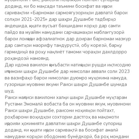
доданд, ки бо мақсади таъмини босифат ва иҷрои
саривақтии «Барномаи сармоягузориҳои давлатӣ барои
солҳои 2021-2025» дар шаҳри Душанбе тадбирҳо
андешида, ҷиҳати вусъат бахшидани корҳо дар самти
пайдо ва муайян намудани сарчашмаҳои маблағгузорӣ
барои лоиҷаҷои афзалиатнок дар доираи барномаи мазкур
дар самтҳои маорифу тандурустӣ, обу корезӣ, барқу
гармидиҳӣ ва роҳу нақлиёт тамоми чораҳои дахлдорро
роҳандозӣ намоянд.
Дар идома вакилон ҷамъбасти натиҷаҳои рушди иқтисодию
иҷтимоии шаҳри Душанбе дар нимсолаи аввали соли 2023
ва вазифаҳо барои нимсолаи дуюмро муҳокима намуда,
гузориши муовини якуми Раиси шаҳри Душанбе шунида
шуд.
Раиси маҷлиси вакилони халқи шаҳри Душанбе муҳтарам
Рустами Эмомалӣ вобаста ба он муовини якум, муовинони
Раиси шаҳри Душанбе, раисони ноҳияҳои пойтахт,
роҳбарони воҳидҳои сохтории дастгоҳ ва мақомоти
иҷроияи ҳокимияти давлатии шаҳри Душанбе супориш
доданд, ки ҷиҳати иҷрои саривақтӣ ва босифат амалӣ
намудани корҳои ободонию бунёдкорӣ, ба роҳ мондани