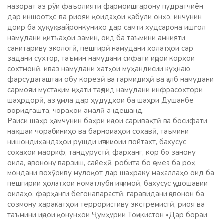
назорат аз рўи фаъолияти фармоишгарону пудратчиён
дар иншоотҳо ва риояи қоидаҳои қабули онҳо, инчунин
доир ба ҳуқуқвайронкуниҳо дар самти худсарона ишғол
намудани қитъаҳои замин, оид ба таъмини амнияти
санитариву экологӣ, пешгирӣ намудани ҳолатҳои сар
задани сӯхтор, таъмин намудани сифати иҷрои корҳои
сохтмонӣ, иваз намудани хатҳои муҳандисии куҳнаю
фарсудагаштаи обу корезӣ ва гармидиҳӣ ва ҷалб намудани
сармояи мустақим ҷиҳати таҷдид намудани инфрасохтори
шаҳрдорӣ, аз ҷумла дар ҳудудҳои ба шаҳри Душанбе
воридгашта, чораҳои амалӣ андешанд.
Раиси шаҳр ҳамчунин баҳри иҷрои саривақтӣ ва босифати
нақшаи чорабиниҳо ва барномаҳои соҳавӣ, таъмини
нишондиҳандаҳои рушди иҷтимоии пойтахт, бахусус
соҳаҳои маориф, тандурустӣ, фарҳанг, кор бо занону
оила, ҷавонону варзиш, сайёҳӣ, робита бо ҷомеа ба роҳ
мондани вохӯриву мулоқот дар шаҳраку маҳаллаҳо оид ба
пешгирии ҳолатҳои номатлуби иҷтимоӣ, бахусус ҷудошавии
оилаҳо, фарҳанги бегонапарастӣ, гаравидани ҷавонон ба
созмону ҳаракатҳои террористиву экстремистӣ, риоя ва
таъмини иҷрои қонунҳои Ҷумҳурии Тоҷикистон «Дар бораи