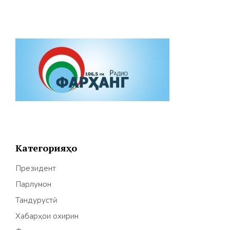
Категорияҳо
Президент
Парлумон
Тандурустӣ
Хабарҳои охирин