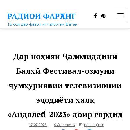
Перейти
к
РАДИОИ ФАРҲАНГ
контенту
ПЕР
НАВ
16 сол дар фазои иттилоотии Ватан
Дар ноҳияи Ҷалолиддини
Балхӣ Фестивал-озмуни
ҷумҳуриявии телевизионии
эҷодиёти халқ
«Андалеб-2023» доир гардид
17.07.2023
0 Comments
BY
farhangfm.tj