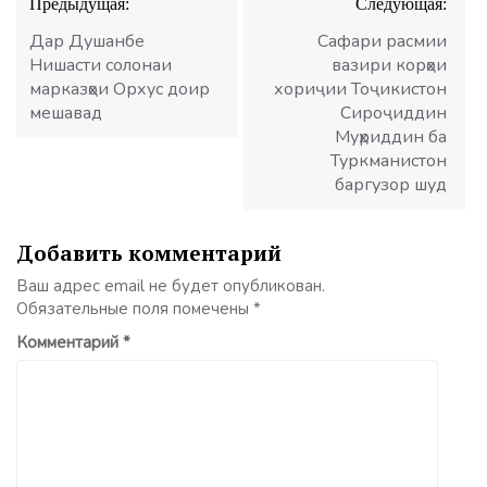
Предыдущая:
Следующая:
по
записям
Дар Душанбе
Сафари расмии
Нишасти солонаи
вазири корҳои
марказҳои Орхус доир
хориҷии Тоҷикистон
мешавад
Сироҷиддин
Муҳриддин ба
Туркманистон
баргузор шуд
Добавить комментарий
Ваш адрес email не будет опубликован.
Обязательные поля помечены
*
Комментарий
*