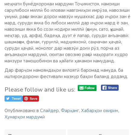
меҳнати бунёдкоронаи мардуми Тоҷикистон, намоиши
сарулибоси миллӣ бо иловаи навгониҳои имрӯза, навозиши
умумӣ, рақси яккаи дорои мавзӯи мушаххас дар иҷрои зан ё
мард, суруди якка бо либоси миллӣ дар иҷрои мард ё зан,
навозиши якка бо сози нодири миллӣ (қонун, сато, қушнай,
меҳтар, уд, арфа), бадеҳа, дуэт ё лапар, суруди анъанавӣ:
шашмақом, фалак, гуруғлӣ, мадҳияхонӣ, саҳначаи ҳаҷвӣ,
суруди ҳаҷвӣ, монолог дар мавзӯи доғи рӯз, порча аз
анъанаҳои мардумӣ, сюитаи овозию рақсӣ маҳорати худро
манзури тамошобинон ва ҳайати ҳакамон намуданд.
Дар фарҷом намояндаҳои вилоятӣ баромад намуда, ба
иштирокдорони фестивали мазкур баҳои баланд доданд.
Please follow and like us:
Опубликовано в
Слайдер
,
Фарҳанг
,
Хабарҳои охирин
,
Ҳунарҳои мардумӣ
Навигация