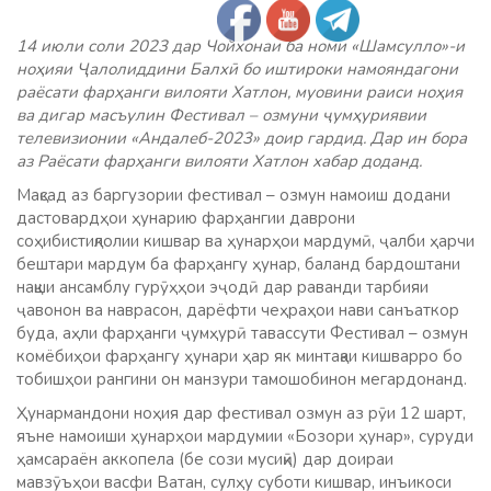
14 июли соли 2023 дар Чойхонаи ба номи «Шамсулло»-и
ноҳияи Ҷалолиддини Балхӣ бо иштироки намояндагони
раёсати фарҳанги вилояти Хатлон, муовини раиси ноҳия
ва дигар масъулин Фестивал – озмуни ҷумҳуриявии
телевизионии «Андалеб-2023» доир гардид. Дар ин бора
аз Раёсати фарҳанги вилояти Хатлон хабар доданд.
Мақсад аз баргузории фестивал – озмун намоиш додани
дастовардҳои ҳунарию фарҳангии даврони
соҳибистиқлолии кишвар ва ҳунарҳои мардумӣ, ҷалби ҳарчи
бештари мардум ба фарҳангу ҳунар, баланд бардоштани
нақши ансамблу гурӯҳҳои эҷодӣ дар раванди тарбияи
ҷавонон ва наврасон, дарёфти чеҳраҳои нави санъаткор
буда, аҳли фарҳанги ҷумҳурӣ тавассути Фестивал – озмун
комёбиҳои фарҳангу ҳунари ҳар як минтақаи кишварро бо
тобишҳои рангини он манзури тамошобинон мегардонанд.
Ҳунармандони ноҳия дар фестивал озмун аз рӯи 12 шарт,
яъне намоиши ҳунарҳои мардумии «Бозори ҳунар», суруди
ҳамсараён аккопела (бе сози мусиқӣ) дар доираи
мавзӯъҳои васфи Ватан, сулҳу суботи кишвар, инъикоси