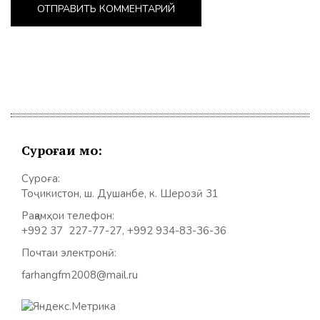
Суроғаи мо:
Суроға:
Тоҷикистон, ш. Душанбе, к. Шерозӣ 31
Рақамҳои телефон:
+992 37 227-77-27, +992 934-83-36-36
Почтаи электронӣ:
farhangfm2008@mail.ru