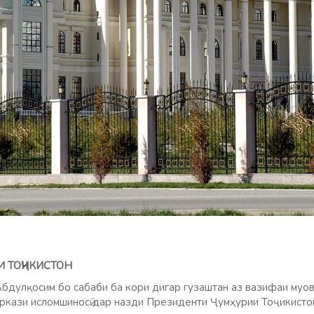
И ТОҶИКИСТОН
дулқосим бо сабаби ба кори дигар гузаштан аз вазифаи муо
ркази исломшиносӣ дар назди Президенти Ҷумҳурии Тоҷикисто