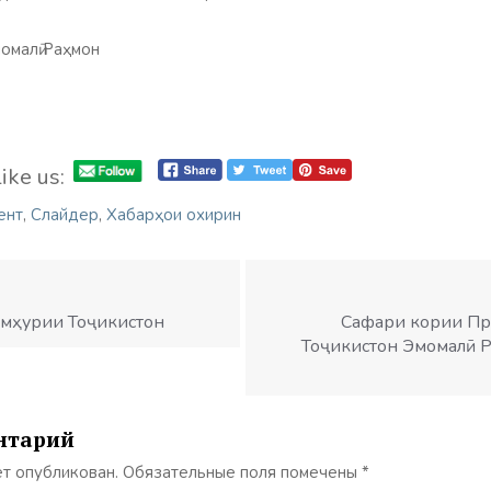
омалӣ Раҳмон
ike us:
ент
,
Слайдер
,
Хабарҳои охирин
умҳурии Тоҷикистон
Сафари кории Пр
Тоҷикистон Эмомалӣ 
нтарий
ет опубликован.
Обязательные поля помечены
*