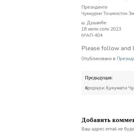
Президенти
Ҷумҳурии Тоҷикистон Эм
ш. Душанбе
18 июли соли 2023
№АП-404
Please follow and l
Опубликовано в
Презид
Навигация
Предыдущая:
по
записям
Қарорҳои Ҳукумати Ҷ
Добавить комме
Ваш адрес email не буд