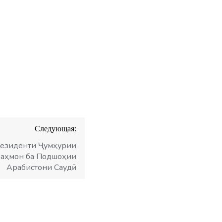
Следующая:
езиденти Ҷумҳурии
Раҳмон ба Подшоҳии
Арабистони Саудӣ