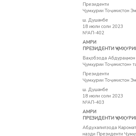
Президенти
Ҷумҳурии Тоҷикистон Эм
ш. Душанбе
18 июли соли 2023
№АП-402
АМРИ
ПРЕЗИДЕНТИ ҶУМҲУРИ
Ваҳобзода Абдураҳмон м
Ҷумҳурии Тоҷикистон» т
Президенти
Ҷумҳурии Тоҷикистон Эм
ш. Душанбе
18 июли соли 2023
№АП-403
АМРИ
ПРЕЗИДЕНТИ ҶУМҲУРИ
Абдухалилзода Каромату
назди Президенти Ҷумҳу