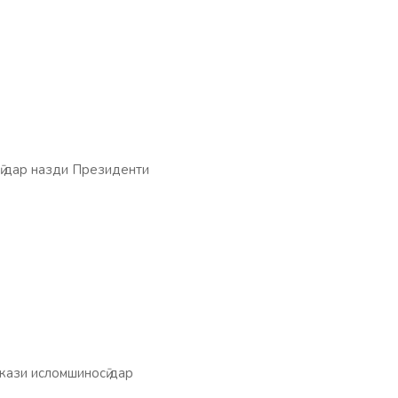
 дар назди Президенти
ази исломшиносӣ дар