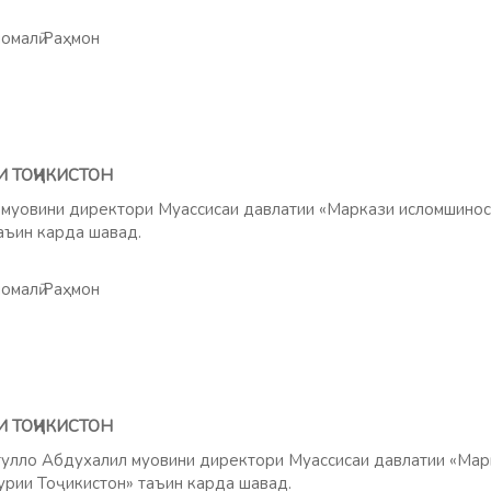
омалӣ Раҳмон
И ТОҶИКИСТОН
уовини директори Муассисаи давлатии «Маркази исломшиносӣ
аъин карда шавад.
омалӣ Раҳмон
И ТОҶИКИСТОН
лло Абдухалил муовини директори Муассисаи давлатии «Марк
рии Тоҷикистон» таъин карда шавад.