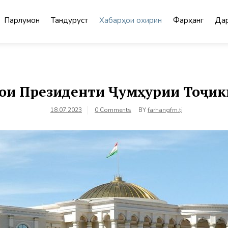
Парлумон
Тандурустӣ
Хабарҳои охирин
Фарҳанг
Дар
ои Президенти Ҷумҳурии Тоҷик
18.07.2023
0 Comments
BY
farhangfm.tj