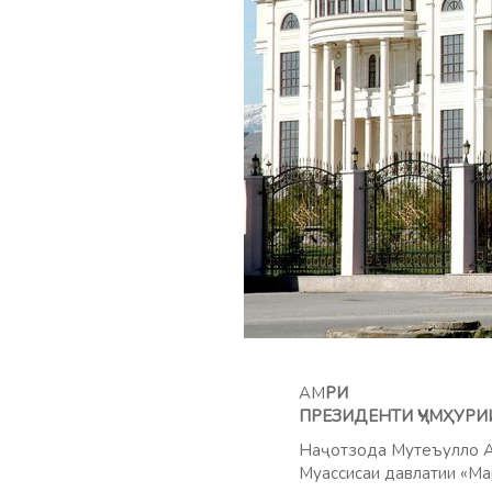
АМ
РИ
ПРЕЗИДЕНТИ ҶУМҲУРИ
Наҷотзода Мутеъулло Аб
Муассисаи давлатии «Ма