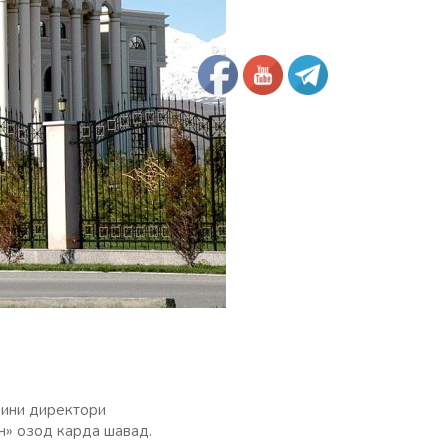
вини директори
н» озод карда шавад.