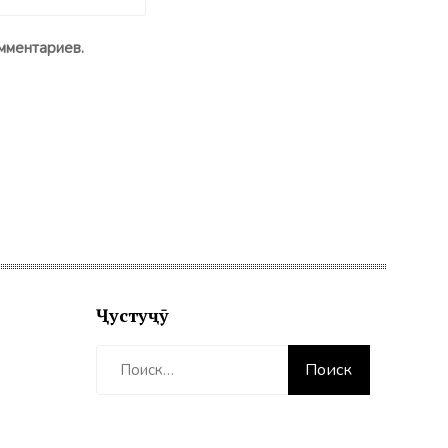
мментариев.
Ҷустуҷӯ
Найти: