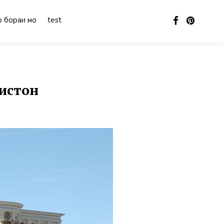
 бораи мо
test
истон