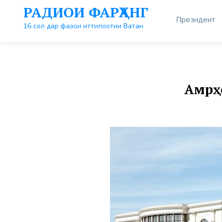
Перейти
РАДИОИ ФАРҲАНГ
к
Президент
контенту
16 сол дар фазои иттилоотии Ватан
Амрҳ