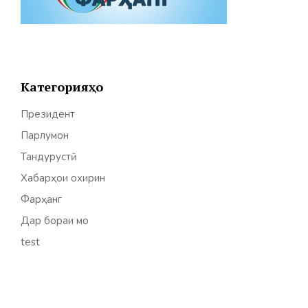
Категорияҳо
Президент
Парлумон
Тандурустӣ
Хабарҳои охирин
Фарҳанг
Дар бораи мо
test