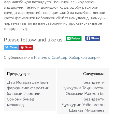
дар мавзўъҳои ватандўстӣ, пешгирӣ аз кирдорҳои
зиддиҳуқуқӣ, такмили донишҳои ҳуқуқӣ, одобу рафтори
ҳамида дар муносибатҳои ҷамъиятӣ ва паҳлўҳои дигари
ҳаёту фаъолияти ноболиғон сўҳбат намудаанд. Ҳамчунин,
ҷараёни таътил ва вақтгузаронии истироҳаткунандагон
санҷида шуд.
Please follow and like us:
Опубликовано в
Иҷтимоъ
,
Слайдер
,
Хабарҳои охирин
Навигация
Предыдущая:
Следующая:
по
записям
Дар Истаравшан Боғи
Президенти
фарҳангию фароғатии
Ҷумҳурии Тоҷикистон
ба номи Исмоили
Эмомалӣ Раҳмон бо
Сомонӣ бунёд
Президенти
мешавад
Ҷумҳурии Узбекистон
Шавкат Мирзиёев