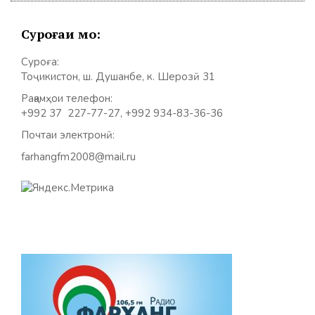
Суроғаи мо:
Суроға:
Тоҷикистон, ш. Душанбе, к. Шерозӣ 31
Рақамҳои телефон:
+992 37 227-77-27, +992 934-83-36-36
Почтаи электронӣ:
farhangfm2008@mail.ru