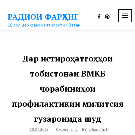
Перейти
к
РАДИОИ ФАРҲАНГ
контенту
ПЕР
НАВ
16 сол дар фазои иттилоотии Ватан
Дар истироҳатгоҳҳои
тобистонаи ВМКБ
чорабиниҳои
профилактикии милитсия
гузаронида шуд
19.07.2023
0 Comments
BY
farhangfm.tj