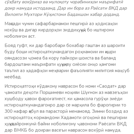
сўҳбату вохўриҳо ва мулоқоту чорабиниҳои маърифатӣ
доир намуда истодаанд. Дар ин бора аз Раёсати ВКД дар
Вилояти Мухтори Кӯҳистони Бадахшон хабар доданд.
Мақсади чунин сафарбарнамои пешгирӣ аз ҳодисаҳои
нохўш ва дигар кирдорҳои зиддиҳуқуқӣ бо иштироки
ноболиғон аст.
Бояд гуфт, ки дар баробари бохабар гаштан аз шароити
буду боши истироҳаткунандагон роҳнамоии ин қишри
ояндасози ҷомеа ба кору пайкори шоиста ва баланд
бардоштани маърифати ҳуқуқиву сиёсии онҳо ҳангоми
таътил аз ҳадафҳои меҳварии фаъолияти милитсия маҳсуб
меёбад.
Истироҳатгоҳи кўдакону наврасон бо номи «Саодат» дар
ҷамоати деҳоти Поршиневи ноҳияи Шуғнон аз мавзеъҳои
хушбоду ҳавои фароғатиест, ки ҳамасола гурўҳи зиёди
истироҳаткунандагонро дар се марҳила бо фарогирии то
300 нафар қабул ва парасторӣ менамояд. Зимни боздид аз
истироҳатгоҳ кормандони Хадамоти огоҳонӣ ва пешгирии
ҳуқуқвайронкунӣ байни ноболиғону ҷавонони Раёсати ВКД
дар ВМКБ бо доираи васеъи наврасон вохўрӣ намуда,