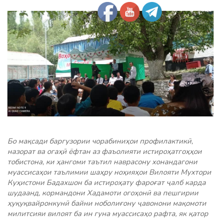
Бо мақсади баргузории чорабиниҳои профилактикӣ,
назорат ва огаҳӣ ёфтан аз фаъолияти истироҳатгоҳҳои
тобистона, ки ҳангоми таътил наврасону хонандагони
муассисаҳои таълимии шаҳру ноҳияҳои Вилояти Мухтори
Куҳистони Бадахшон ба истироҳату фароғат ҷалб карда
шудаанд, кормандони Хадамоти огоҳонӣ ва пешгирии
ҳуқуқвайронкунӣ байни ноболиғону ҷавонони мақомоти
милитсияи вилоят ба ин гуна муассисаҳо рафта, як қатор