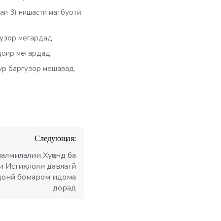
и 3) нишасти матбуотӣ
узор мегардад.
оир мегардад.
ур баргузор мешавад.
Следующая:
алмилалии Хуҷанд ба
и Истиқлоли давлатӣ
донӣ бомаром идома
дорад