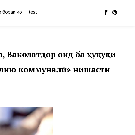
 бораи мо
test
, Ваколатдор оид ба ҳуқуқи
илию коммуналӣ» нишасти