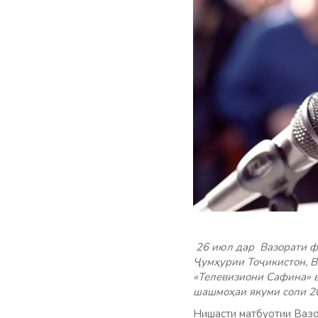
26 июл дар Вазорати фа
Ҷумҳурии Тоҷикистон, В
«Телевизиони Сафина» 
шашмоҳаи якуми соли 20
Нишасти матбуотии Ваз