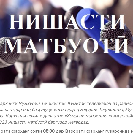
рҳанги Ҷумҳурии Тоҷикистон, Кумитаи телевизион ва радиои
аколатдор оид ба ҳуқуқи инсон дар Ҷумҳурии Тоҷикистон, Му
ва Корхонаи воҳиди давлатии «Хоҷагии манзилию коммуналӣ»
23 нишасти матбуотӣ баргузор мегардад.
орати фарҳанг соати
08:00
дар Вазорати фарҳанг гузаронида 