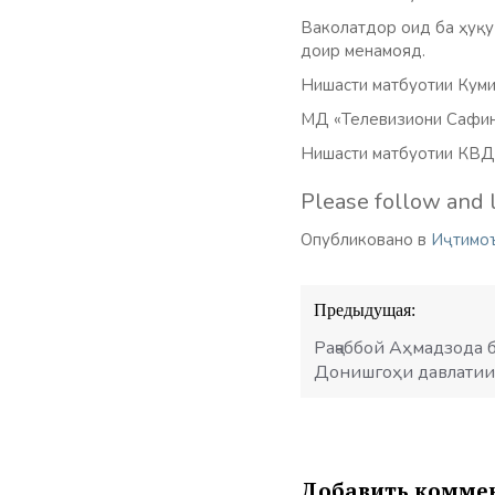
Ваколатдор оид ба ҳуқу
доир менамояд.
Нишасти матбуотии Куми
МД «Телевизиони Сафин
Нишасти матбуотии КВД 
Please follow and l
Опубликовано в
Иҷтимо
Навигация
Предыдущая:
по
записям
Раҷаббой Аҳмадзода б
Донишгоҳи давлатии 
Добавить комме