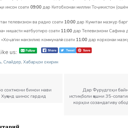
қи инсон соати
09:00
дар Китобхонаи миллии Тоҷикистон (ошёна
таи телевизион ва радио соати
10:00
дар Кумитаи мазкур барг
а» нишасти матбуотиро соати
11:00
дар Телевизиони Сафина д
«Хоҷагии манзилию коммуналӣ» соати
11:00
дар корхонаи мазк
ike us:
ъ
,
Слайдер
,
Хабарҳои охирин
о​ сохтмони бинои нави
Дар Фурудгоҳи байн
Хуҷанд шинос гардид
истиқболи ҷашни 35-солаги
корҳои созандагиву обо
нтарий