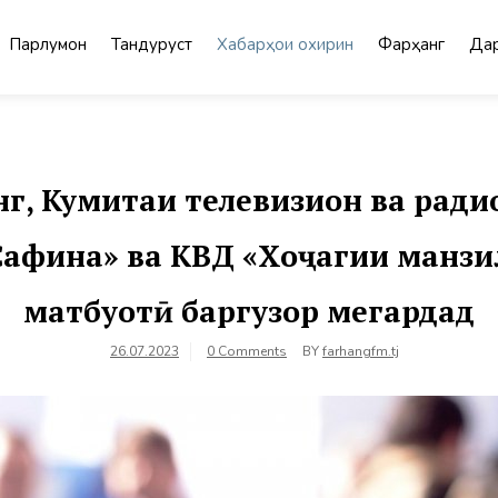
Парлумон
Тандурустӣ
Хабарҳои охирин
Фарҳанг
Дар
г, Кумитаи телевизион ва радио
 Сафина» ва КВД «Хоҷагии манз
матбуотӣ баргузор мегардад
26.07.2023
0 Comments
BY
farhangfm.tj