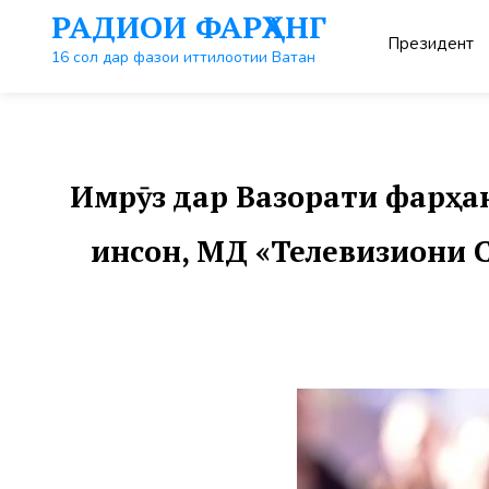
Перейти
РАДИОИ ФАРҲАНГ
к
Президент
контенту
16 сол дар фазои иттилоотии Ватан
Имрӯз дар Вазорати фарҳан
инсон, МД «Телевизиони