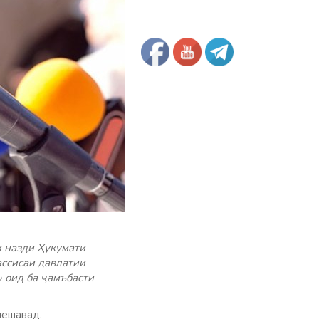
 назди Ҳукумати
ассисаи давлатии
 оид ба ҷамъбасти
мешавад.