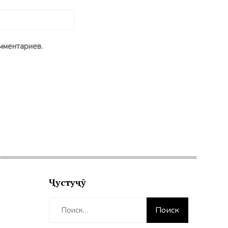
мментариев.
Ҷустуҷӯ
Найти: