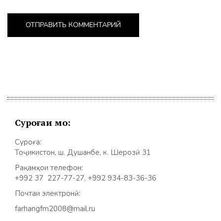
Суроғаи мо:
Суроға:
Тоҷикистон, ш. Душанбе, к. Шерозӣ 31
Рақамҳои телефон:
+992 37 227-77-27, +992 934-83-36-36
Почтаи электронӣ:
farhangfm2008@mail.ru