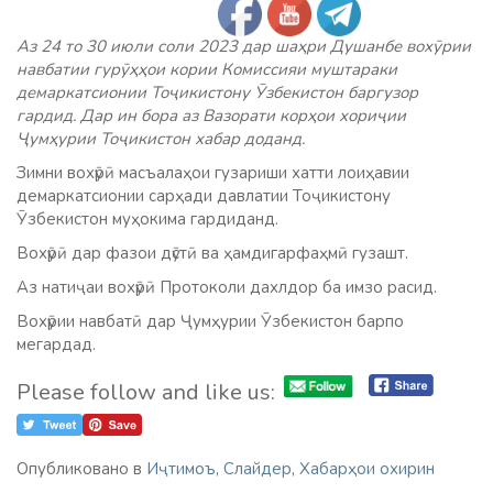
Аз 24 то 30 июли соли 2023 дар шаҳри Душанбе вохӯрии
навбатии гурӯҳҳои кории Комиссияи муштараки
демаркатсионии Тоҷикистону Ӯзбекистон баргузор
гардид. Дар ин бора аз Вазорати корҳои хориҷии
Ҷумҳурии Тоҷикистон хабар доданд.
Зимни вохӯрӣ масъалаҳои гузариши хатти лоиҳавии
демаркатсионии сарҳади давлатии Тоҷикистону
Ӯзбекистон муҳокима гардиданд.
Вохӯрӣ дар фазои дӯстӣ ва ҳамдигарфаҳмӣ гузашт.
Аз натиҷаи вохӯрӣ Протоколи дахлдор ба имзо расид.
Вохӯрии навбатӣ дар Ҷумҳурии Ӯзбекистон барпо
мегардад.
Please follow and like us:
Опубликовано в
Иҷтимоъ
,
Слайдер
,
Хабарҳои охирин