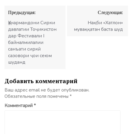
Навигация
Предыдущая:
Следующая:
по
записям
Ҳунармандони Сирки
Нақби «Хатлон»
давлатии Тоҷикистон
муваққатан баста шуд
дар Фестивали I
байналмилалии
санъати сиркӣ
сазовори ҷои сеюм
шуданд
Добавить комментарий
Ваш адрес email не будет опубликован.
Обязательные поля помечены
*
Комментарий
*