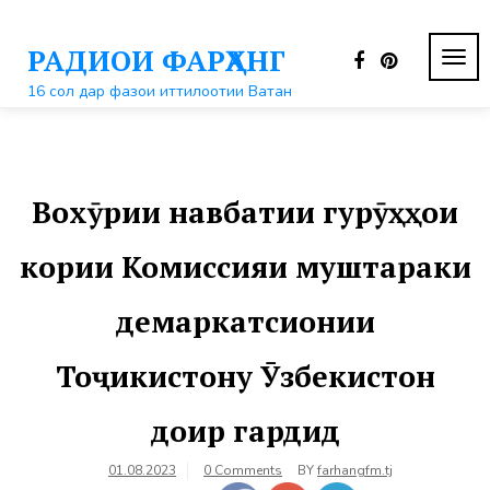
Перейти
к
РАДИОИ ФАРҲАНГ
контенту
ПЕР
НАВ
16 сол дар фазои иттилоотии Ватан
Вохӯрии навбатии гурӯҳҳои
кории Комиссияи муштараки
демаркатсионии
Тоҷикистону Ӯзбекистон
доир гардид
01.08.2023
0 Comments
BY
farhangfm.tj