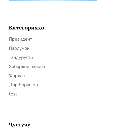
Категорияҳо
Президент
Парлумон
Тандурустӣ
Хабарҳои охирин
Фарҳанг
Дар бораи мо
test
Ҷустуҷӯ