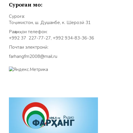
Суроғаи мо:
Суроға:
Тоҷикистон, ш. Душанбе, к. Шерозӣ 31
Рақамҳои телефон:
+992 37 227-77-27, +992 934-83-36-36
Почтаи электронӣ:
farhangfm2008@mail.ru