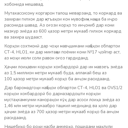
хобонида мешавад.
Мутахассисону коргарон талош меварзанд, то коркард ва
захираи гилхок дар қитъаҳои кон мувофиқи нақша ба иҷро
расонида шавад. Аз оғози корҳо то инҷониб дар кони
мазкур зиёда аз 600 ҳазор метри мукааб гилхок коркард
ва захира шудааст.
Корҳои сохтмонӣ дар чоҳи мавҷшикани нақбҳои обпартои
СТ-4, НLО1, ки дар минтақаи поёнии кони №17 ҷойгир аст,
аз моҳи июли соли равон оғоз гардиданд.
Ҳаҷми лоиҳавии корҳои хокбардорӣ дар ин мавзеъ зиёда
аз 1,5 миллион метри мукааб буда, аллакай беш аз
100 ҳазор метри мукааб корҳо ба анҷом расидаанд.
Дар баромадгоҳи нақбҳои обпартои СТ-4, HLO1 ва OVS1/2
корҳои хокбардорӣ бо дарназардошти корҳои
мустаҳкамкунии канораҳои кӯҳ дар асоси лоиҳа зиёда аз
1,46 млн метри мукаабро ташкил медиҳанд ва ҳоло дар
ҳаҷми зиёда аз 700 ҳазор метри мукааб корҳо ба анҷом
расидаанд.
Нишебиҳо бо роҳи насби анкерҳо, пошидани маҳлули