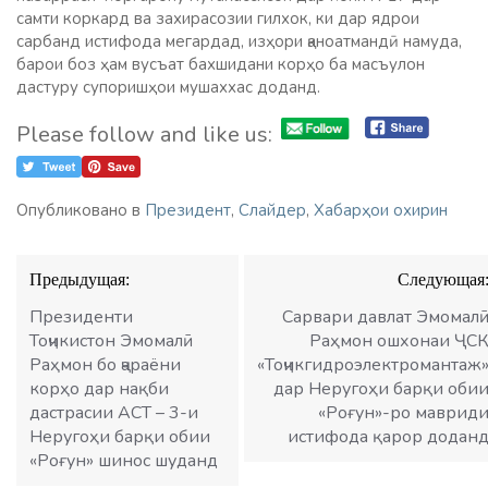
самти коркард ва захирасозии гилхок, ки дар ядрои
сарбанд истифода мегардад, изҳори қаноатмандӣ намуда,
барои боз ҳам вусъат бахшидани корҳо ба масъулон
дастуру супоришҳои мушаххас доданд.
Please follow and like us:
Опубликовано в
Президент
,
Слайдер
,
Хабарҳои охирин
Навигация
Предыдущая:
Следующая
по
записям
Президенти
Сарвари давлат Эмомал
Тоҷикистон Эмомалӣ
Раҳмон ошхонаи ҶС
Раҳмон бо ҷараёни
«Тоҷикгидроэлектромантаж
корҳо дар нақби
дар Неругоҳи барқи оби
дастрасии АСТ – 3-и
«Роғун»-ро маврид
Неругоҳи барқи обии
истифода қарор додан
«Роғун» шинос шуданд