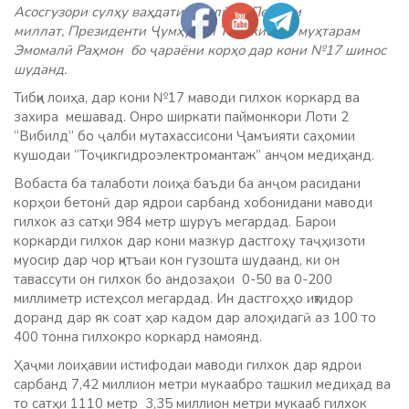
Асосгузори сулҳу ваҳдати миллӣ — Пешвои
миллат, Президенти Ҷумҳурии Тоҷикистон муҳтарам
Эмомалӣ Раҳмон бо ҷараёни корҳо дар кони №17 шинос
шуданд.
Тибқи лоиҳа, дар кони №17 маводи гилхок коркард ва
захира мешавад. Онро ширкати паймонкори Лоти 2
“Вибилд” бо ҷалби мутахассисони Ҷамъияти саҳомии
кушодаи “Тоҷикгидроэлектромантаж” анҷом медиҳанд.
Вобаста ба талаботи лоиҳа баъди ба анҷом расидани
корҳои бетонӣ дар ядрои сарбанд хобонидани маводи
гилхок аз сатҳи 984 метр шуруъ мегардад. Барои
коркарди гилхок дар кони мазкур дастгоҳу таҷҳизоти
муосир дар чор қитъаи кон гузошта шудаанд, ки он
тавассути он гилхок бо андозаҳои 0-50 ва 0-200
миллиметр истеҳсол мегардад. Ин дастгоҳҳо иқтидор
доранд дар як соат ҳар кадом дар алоҳидагӣ аз 100 то
400 тонна гилхокро коркард намоянд.
Ҳаҷми лоиҳавии истифодаи маводи гилхок дар ядрои
сарбанд 7,42 миллион метри мукаабро ташкил медиҳад ва
то сатҳи 1110 метр 3,35 миллион метри мукааб гилхок