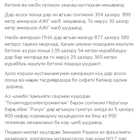
бетонӣ ва насби лӯлаҳои заҳкаш мустаҳкам мешаванд.
Дар асоси лоиҳа дар ин қитъаи сохтмонӣ 304 ҳазору 890
метр анкерҳои АЖГ насб мешаванд. То имрӯз 30 ҳазор
метр анкерҳои АЖГ насб шудаанд.
Насби анкерҳои ПНА дар қитъаи мазкур 877 ҳазору 590
метрро ташкил медиҳад. Ҳаҷми умумии пошидани маҳлули
бетонӣ аз рӯи лоиҳа 139 ҳазору 54 метри мураббаъро
дар бар мегирад ва то имрӯз 25 ҳазору 365 метри
мураббаъ маҳлули бетонӣ пошида шудааст.
Ҳоло корҳои мустаҳкамкунии канораҳои кӯҳ дар асоси
лоиҳа ва нақшаи тасдиқгардида бо сифати баланд идома
доранд.
Аз ҷониби Ҷамъияти саҳомии кушодаи
“Тоҷикгидроэлектромантаж” барои сохтмони Неругоҳи
барқи обии “Роғун” дар қитъаҳои гуногун зиёда аз 5 ҳазору
800 нафар кормандону муҳандисон ва беш аз 950
техникаю механизмҳо ба кор ҷалб шудаанд.
Пешвои миллат муҳтарам Эмомалӣ Раҳмон аз фаъолияти
назарраси коргарону мутахассисон дар кони №17 дар