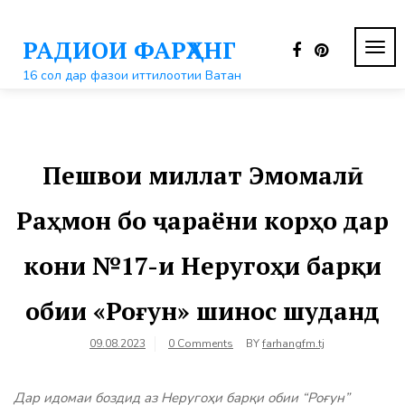
Перейти
к
РАДИОИ ФАРҲАНГ
контенту
ПЕР
НАВ
16 сол дар фазои иттилоотии Ватан
Пешвои миллат Эмомалӣ
Раҳмон бо ҷараёни корҳо дар
кони №17-и Неругоҳи барқи
обии «Роғун» шинос шуданд
09.08.2023
0 Comments
BY
farhangfm.tj
Дар идомаи боздид аз Неругоҳи барқи обии “Роғун”