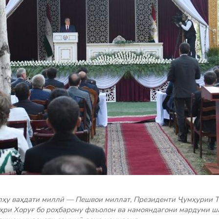
улҳу ваҳдати миллӣ — Пешвои миллат, Президенти Ҷумҳурии 
ҳри Хоруғ бо роҳбарону фаъолон ва намояндагони мардуми ш