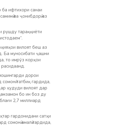
о ба ифтихори санаи
самимӣ ва ҷонибдорӣ аз
ри рушду тараққиёти
истодаем”.
оҳияҳои вилоят беш аз
д. Ба муносибати ҷашни
а, то имрӯз корҳои
 расидаанд.
 мошингарди дорои
 сомонӣ татбиқ гардида,
дар ҳудуди вилоят дар
ҳамзамон бо ин боз ду
блағи 2,7 миллиард
еҳтар гардонидани сатҳи
рд сомонӣ амалӣ гардида,