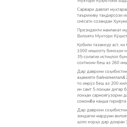
Мухтори Кӯҳистони Бад
Сарвари давлат муҳтара
таърихиву тақдирсози ис
сиёсати созандаи Ҳукум
Президенти мамлакат му
Вилояти Мухтори Кӯҳист
Қобили тазаккур аст, ки
1000 иншооту биноҳои н
35-солагии истиқлол бу
сохтмони беш аз 260 инш
Дар даврони соҳибистиқ
аҳамияти байналмилалӣ 1
то имрӯз беш аз 200 кил
ин самт 5 лоиҳаи дигар 
лоиҳаи сармоягузории д
сомонӣ ба нақша гирифта
Дар даврони соҳибистиқ
зиндагии мардуми вилоят
ҳоло корҳо дар доираи 1