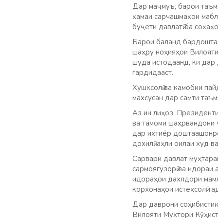
Дар маҷмуъ, барои таъм
ҳамаи сарчашмаҳои мабла
буҷети давлатӣ ба соҳаҳ
Барои баланд бардоштан
шаҳру ноҳияҳои Вилояти
шуда истодаанд, ки дар 
гардидааст.
Хушксолӣ ва камобии пай
махсусан дар самти таъм
Аз ин лиҳоз, Президент
ва тамоми шаҳрвандони 
дар ихтиёр доштаашонро
дохилӣ, аҳли оилаи худ 
Сарвари давлат муҳтарам
сармоягузорӣ ва идораи 
идораҳои дахлдори мамл
корхонаҳои истеҳсолӣ та
Дар даврони соҳибистиқл
Вилояти Мухтори Кӯҳист