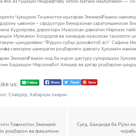
ба яке аз гӯшаҳои пешрафтаву зебои Ватани маҳбубамон — То
иденти Ҷумҳурии Тоҷикистон муҳтарам Эмомалӣ Раҳмон намоянд
қадорону ҷавонон – сардухтури беморхонаи саратоншиносии В
ила Худоёрова, директори Муассисаи давлатии Маркази тайё
хшон Мулкамон Холдоров ва хонандаи муассисаи таҳсилоти ум
Озмуни ҷумҳуриявии “Фуруғи субҳи доноӣ китоб аст” Сафина И
лӣ ва ғамхории ҳамешагии роҳбарияти давлату Ҳукумати мамла
арам Эмомалӣ Раҳмон оид ба иҷрои дастуру супоришҳои Ҳукума
тони Бадахшон Мирзонабот Алишер ва дигар роҳбарони шаҳру
ike us:
ент
,
Слайдер
,
Хабарҳои охирин
нти Тоҷикистон Эмомалӣ
Суғд. Бахшида ба Рӯзи к
бо роҳбарон ва фаъолони
чораб