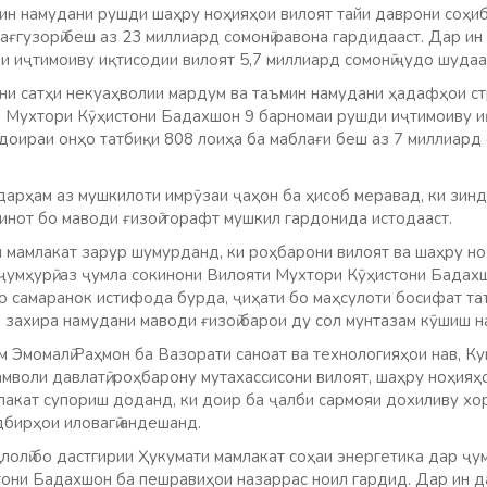
ин намудани рушди шаҳру ноҳияҳои вилоят тайи даврони соҳиби
ғгузорӣ беш аз 23 миллиард сомонӣ равона гардидааст. Дар ин
ои иҷтимоиву иқтисодии вилоят 5,7 миллиард сомонӣ ҷудо шудаа
и сатҳи некуаҳволии мардум ва таъмин намудани ҳадафҳои ст
 Мухтори Кӯҳистони Бадахшон 9 барномаи рушди иҷтимоиву иқт
доираи онҳо татбиқи 808 лоиҳа ба маблағи беш аз 7 миллиард 
дарҳам аз мушкилоти имрӯзаи ҷаҳон ба ҳисоб меравад, ки зин
инот бо маводи ғизоӣ торафт мушкил гардонида истодааст.
и мамлакат зарур шумурданд, ки роҳбарони вилоят ва шаҳру н
ҷумҳурӣ, аз ҷумла сокинони Вилояти Мухтори Кӯҳистони Бадах
 самаранок истифода бурда, ҷиҳати бо маҳсулоти босифат т
ва захира намудани маводи ғизоӣ барои ду сол мунтазам кӯшиш н
 Эмомалӣ Раҳмон ба Вазорати саноат ва технологияҳои нав, К
амволи давлатӣ, роҳбарону мутахассисони вилоят, шаҳру ноҳияҳ
акат супориш доданд, ки доир ба ҷалби сармояи дохиливу хор
дбирҳои иловагӣ андешанд.
олӣ бо дастгирии Ҳукумати мамлакат соҳаи энергетика дар ҷум
они Бадахшон ба пешравиҳои назаррас ноил гардид. Дар ин д