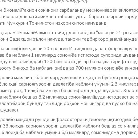
ахшон мулоқоти самимӣ доир намуданд.
м Эмомалӣ Раҳмон сокинони сарбаланду меҳмоннавози вилоятр
тиқлоли давлатӣ самимона табрик гуфта, барои пазироии гарму 
ати Ҷумҳурии Тоҷикистон изҳори сипос намуданд.
ҳтарам Эмомалӣ Раҳмон таъкид доштанд, ки “мо асри 21-ро ас
они Бадахшон эълон намуда, тамоми тадбирҳоро амалӣ намуда 
 ба истиқболи ҷашни 30-солагии Истиқлоли давлатӣ дар шаҳру н
ав ба маблағи 1 миллиард сомонӣ ба истифода супорида шудан
нёду навсозии қариб 1200 иншооти дигар ба нақша гирифта шуд
ооту биноҳо ба маблағи зиёда аз 700 миллион сомонӣ ба анҷом
лолии мамлакат барои мардуми вилоят ҷиҳати бунёди роҳҳои
2 лоиҳаи сармоягузории давлатӣ ба маблағи умумии 2,3 миллиард
ометр роҳ, 1 нақб ва 25 пул ба истифода дода шудааст. Ҳоло 
ба маблағи беш аз 3,2 миллиард сомонӣ амалӣ шуда истодааст ва 
авлатӣ барои бунёду таҷдиди роҳҳои мошингард ва пулҳо ба ма
 шудааст.
лолӣ бо мақсади рушди инфрасохтори иҷтимоиву иқтисодӣ ва б
 33 лоиҳаи сармоягузории давлатӣ ба маблағи беш аз се миллиа
6 лоиҳа ба маблағи умумии 5,5 миллиард сомонӣ идома доранд.