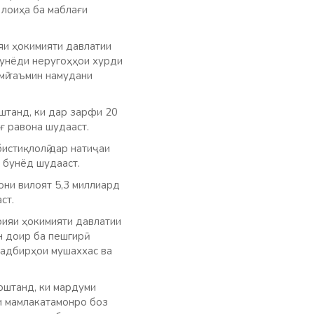
 лоиҳа ба маблағи
яи ҳокимияти давлатии
бунёди неругоҳҳои хурди
мӣ таъмин намудани
штанд, ки дар зарфи 20
ағ равона шудааст.
истиқлолӣ дар натиҷаи
 бунёд шудааст.
они вилоят 5,3 миллиард
ст.
оияи ҳокимияти давлатии
 доир ба пешгирӣ
тадбирҳои мушаххас ва
оштанд, ки мардуми
и мамлакатамонро боз