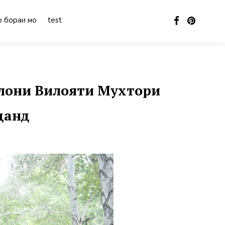
 бораи мо
test
олони Вилояти Мухтори
данд