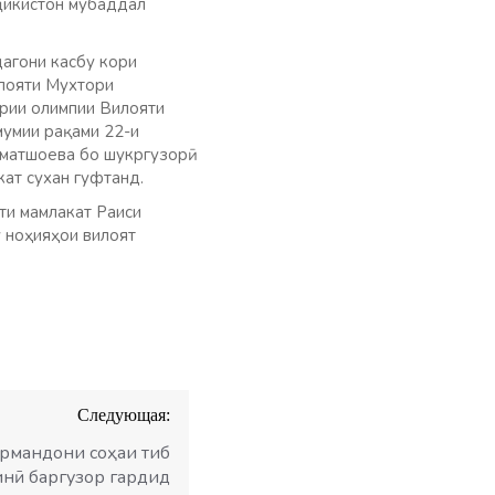
ҷикистон мубаддал
агони касбу кори
илояти Мухтори
рии олимпии Вилояти
умии рақами 22-и
мматшоева бо шукргузорӣ
кат сухан гуфтанд.
ти мамлакат Раиси
 ноҳияҳои вилоят
Следующая:
ормандони соҳаи тиб
инӣ баргузор гардид