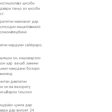
стиқлолӣ аз ҳисоби
 давра танҳо аз ҳисоби
ст.
ратегии мамлакат дар
исодии маҳаллӣ амалӣ
сомонӣ пешбинӣ
дагии мардуми сайёраро,
оҳияҳои он, кишоварзон
шон ҳар ваҷаб замини
аъмин намудани бозори
амоянд.
умитаи давлатии
ои он ва вазорату
иҷӣ барои таъсиси
ҳурӣ, аз ҷумла дар
авра дар вилоят 24