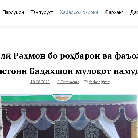
Парлумон
Тандурустӣ
Хабарҳои охирин
Фарҳанг
Дар
лӣ Раҳмон бо роҳбарон ва фаъ
истони Бадахшон мулоқот наму
18.08.2023
0 Comments
BY
farhangfm.tj