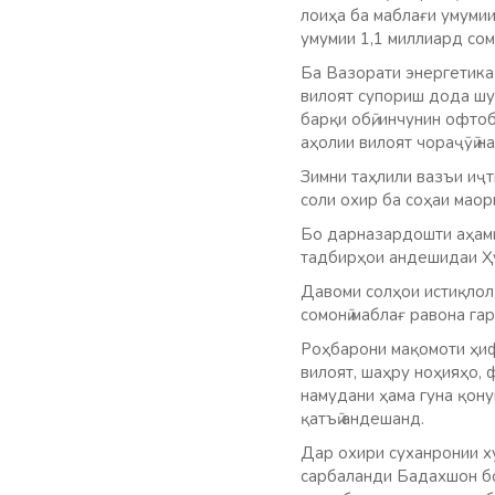
лоиҳа ба маблағи умумии
умумии 1,1 миллиард сом
Ба Вазорати энергетика
вилоят супориш дода шу
барқи обӣ, инчунин офто
аҳолии вилоят чораҷӯӣ н
Зимни таҳлили вазъи иҷ
соли охир ба соҳаи маор
Бо дарназардошти аҳами
тадбирҳои андешидаи Ҳу
Давоми солҳои истиқлол 
сомонӣ маблағ равона га
Роҳбарони мақомоти ҳиф
вилоят, шаҳру ноҳияҳо, 
намудани ҳама гуна қон
қатъӣ андешанд.
Дар охири суханронии х
сарбаланди Бадахшон бо