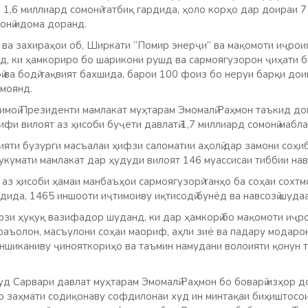
 1,6 миллиард сомонӣ татбиқ гардида, ҳоло корҳо дар доираи 7
онӣ идома доранд.
 ва захираҳои об, Ширкати “Помир энерҷи” ва мақомоти иҷрои
д, ки ҳамкориро бо шарикони рушд ва сармоягузорон ҷиҳати 
бӣ ва бодӣ тақвият бахшида, барои 100 фоиз бо неруи барқи дои
амоянд.
тимоӣ Президенти мамлакат муҳтарам Эмомалӣ Раҳмон таъкид до
ифи вилоят аз ҳисоби буҷети давлатӣ 1,7 миллиард сомонӣ мабл
яти бузурги масъалаи ҳифзи саломатии аҳолӣ дар замони соҳиб
кумати мамлакат дар ҳудуди вилоят 146 муассисаи тиббии нав
аз ҳисоби ҳамаи манбаъҳои сармоягузорӣ танҳо ба соҳаи сохтм
рдида, 1465 иншооти иҷтимоиву иқтисодӣ бунёд ва навсозӣ шудаа
зи ҳуқуқ вазифадор шуданд, ки дар ҳамкорӣ бо мақомоти иҷр
фаъолон, масъулони соҳаи маориф, аҳли зиё ва падару модарон
уншиканиву ҷинояткориҳо ва таъмин намудани волоияти қонун 
уд Сарвари давлат муҳтарам Эмомалӣ Раҳмон бо боварӣ изҳор д
 заҳмати содиқонаву софдилонаи худ ин минтақаи биҳиштосо