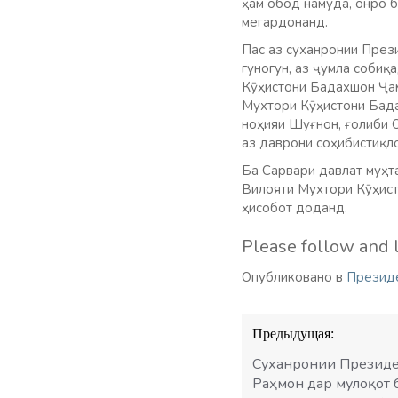
ҳам обод намуда, онро 
мегардонанд.
Пас аз суханронии През
гуногун, аз ҷумла соби
Кӯҳистони Бадахшон Ҷам
Мухтори Кӯҳистони Бада
ноҳияи Шуғнон, ғолиби 
аз даврони соҳибистиқло
Ба Сарвари давлат муҳт
Вилояти Мухтори Кӯҳис
ҳисобот доданд.
Please follow and l
Опубликовано в
Презид
Навигация
Предыдущая:
по
записям
Суханронии Президе
Раҳмон дар мулоқот 