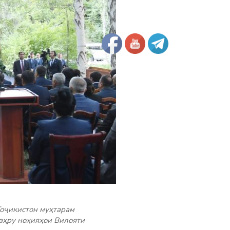
Тоҷикистон муҳтарам
аҳру ноҳияҳои Вилояти