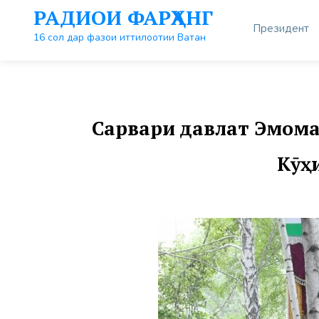
Перейти
РАДИОИ ФАРҲАНГ
к
Президент
контенту
16 сол дар фазои иттилоотии Ватан
Сарвари давлат Эмома
Кӯҳ