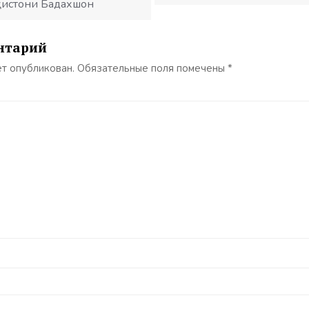
ҳистони Бадахшон
нтарий
ет опубликован.
Обязательные поля помечены
*