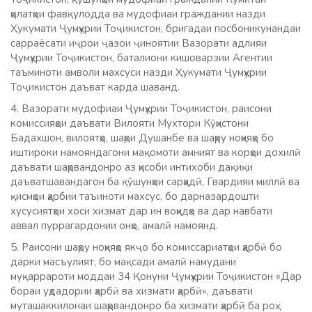
ҳолатҳои фавқулодда ва мудофиаи граждании назди
Ҳукумати Ҷумҳурии Тоҷикистон, бригадаи посбоникунандаи
сарраёсати иҷрои ҷазои ҷиноятии Вазорати адлияи
Ҷумҳурии Тоҷикистон, баталиони кишоварзии Агентии
таъминоти амволи махсуси назди Ҳукумати Ҷумҳурии
Тоҷикистон даъват карда шаванд.
4. Вазорати мудофиаи Ҷумҳурии Тоҷикистон, раисони
комиссияҳои даъвати Вилояти Мухтори Кӯҳистони
Бадахшон, вилоятҳо, шаҳри Душанбе ва шаҳру ноҳияҳо бо
иштироки намояндагони мақомоти амният ва корҳои дохилӣ
даъвати шаҳрвандонро аз ҳисоби интихоби дақиқи
даъватшавандагон ба қӯшунҳои сарҳадӣ, Гвардияи миллӣ ва
қисмҳои ҳарбии таъиноти махсус, бо дарназардошти
хусусиятҳои хоси хизмат дар ин воҳидҳо ва дар навбати
аввал пуррагардонии онҳо, амалӣ намоянд.
5. Раисони шаҳру ноҳияҳо якҷо бо комиссариатҳои ҳарбӣ бо
дарки масъулият, бо мақсади амалӣ намудани
муқаррароти моддаи 34 Қонуни Ҷумҳурии Тоҷикистон «Дар
бораи уҳдадории ҳарбӣ ва хизмати ҳарбӣ», даъвати
муташаккилонаи шаҳрвандонро ба хизмати ҳарбӣ ба роҳ