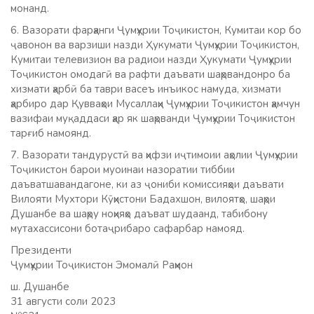
монанд.
6. Вазорати фарҳанги Ҷумҳурии Тоҷикистон, Кумитаи кор бо
ҷавонон ва варзиши назди Ҳукумати Ҷумҳурии Тоҷикистон,
Кумитаи телевизион ва радиои назди Ҳукумати Ҷумҳурии
Тоҷикистон омодагӣ ва рафти даъвати шаҳрвандонро ба
хизмати ҳарбӣ ба таври васеъ инъикос намуда, хизмати
ҳарбиро дар Қувваҳои Мусаллаҳи Ҷумҳурии Тоҷикистон ҳамчун
вазифаи муқаддаси ҳар як шаҳрванди Ҷумҳурии Тоҷикистон
тарғиб намоянд.
7. Вазорати тандурустӣ ва ҳифзи иҷтимоии аҳолии Ҷумҳурии
Тоҷикистон барои муоинаи назоратии тиббии
даъватшавандагоне, ки аз ҷониби комиссияҳои даъвати
Вилояти Мухтори Кӯҳистони Бадахшон, вилоятҳо, шаҳри
Душанбе ва шаҳру ноҳияҳо даъват шудаанд, табибону
мутахассисони ботаҷрибаро сафарбар намояд.
Президенти
Ҷумҳурии Тоҷикистон Эмомалӣ Раҳмон
ш. Душанбе
31 августи соли 2023