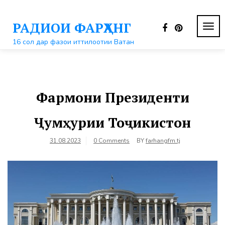
Перейти
к
РАДИОИ ФАРҲАНГ
контенту
ПЕР
НАВ
16 сол дар фазои иттилоотии Ватан
Фармони Президенти
Ҷумҳурии Тоҷикистон
31.08.2023
0 Comments
BY
farhangfm.tj