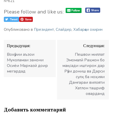
№621
Please follow and like us:
Опубликовано в
Президент
,
Слайдер
,
Хабарҳои охирин
Навигация
Предыдущая:
Следующая:
по
записям
Вохӯрии аъзои
Пешвои миллат
Муколамаи занони
Эмомалӣ Раҳмон бо
Осиёи Марказӣ доир
мақсади иштирок дар
мегардад
Рӯзи дониш ва Дарси
сулҳ ба ноҳияи
Данғараи вилояти
Хатлон ташриф
оварданд
Добавить комментарий