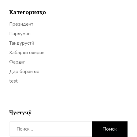
Категорияҳо
Президент
Парлумон
Тандурустӣ
Хабарҳои охирин
Фарҳанг
Дар бораи мо
test
Ҷустуҷӯ
Найти: