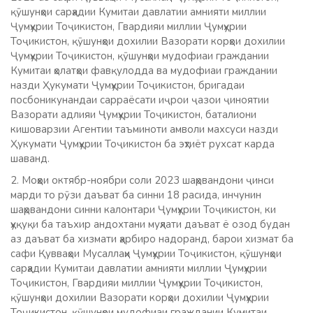
қӯшунҳои сарҳадии Кумитаи давлатии амнияти миллии
Ҷумҳурии Тоҷикистон, Гвардияи миллии Ҷумҳурии
Тоҷикистон, қӯшунҳои дохилии Вазорати корҳои дохилии
Ҷумҳурии Тоҷикистон, қӯшунҳои мудофиаи граждании
Кумитаи ҳолатҳои фавқулодда ва мудофиаи граждании
назди Ҳукумати Ҷумҳурии Тоҷикистон, бригадаи
посбоникунандаи сарраёсати иҷрои ҷазои ҷиноятии
Вазорати адлияи Ҷумҳурии Тоҷикистон, баталиони
кишоварзии Агентии таъминоти амволи махсуси назди
Ҳукумати Ҷумҳурии Тоҷикистон ба эҳтиёт рухсат карда
шаванд.
2. Моҳҳои октябр-ноябри соли 2023 шаҳрвандони ҷинси
марди то рӯзи даъват ба синни 18 расида, инчунин
шаҳрвандони синни калонтари Ҷумҳурии Тоҷикистон, ки
ҳуқуқи ба таъхир андохтани муҳлати даъват ё озод будан
аз даъват ба хизмати ҳарбиро надоранд, барои хизмат ба
сафи Қувваҳои Мусаллаҳи Ҷумҳурии Тоҷикистон, қӯшунҳои
сарҳадии Кумитаи давлатии амнияти миллии Ҷумҳурии
Тоҷикистон, Гвардияи миллии Ҷумҳурии Тоҷикистон,
қӯшунҳои дохилии Вазорати корҳои дохилии Ҷумҳурии
Тоҷикистон, қӯшунҳои мудофиаи граждании Кумитаи