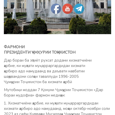
ФАРМОНИ
ПРЕЗИДЕНТИ ҶУМҲУРИИ ТОҶИКИСТОН
Дар бораи ба эҳтиёт рухсат додани хизматчиёни
ҳарбие, ки муҳлати муқарраргардидаи хизмати
ҳарбиро адо намудаанд ва даъвати навбатии
шаҳрвандони солҳои таваллуди 1996-2005
Ҷумҳурии Тоҷикистон ба хизмати ҳарбӣ
Мутобиқи моддаи 7 Қонуни Ҷумҳурии Тоҷикистон «Дар
бораи мудофиа» фармон медиҳам:
1. Хизматчиёни ҳарбие, ки муҳлати муқарраргардидаи
хизмати ҳарбиро адо намудаанд, моҳҳои октябр-ноябри соли
2023 аз сафи Қувваҳои Мусаллаҳи Ҷумҳурии Тоҷикистон,