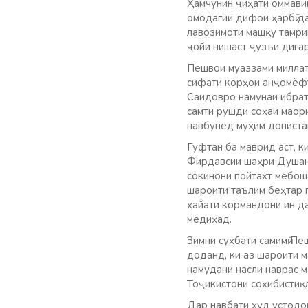
Ҳамчунин ҷиҳати оммави
омодагии дифои ҳарбӣ д
лавозимоти машқу тамри
ҷойи нишаст ҷузъи дигар
Пешвои муаззами миллат
сифати корҳои анҷомёфт
Саидовро намунаи ибрат
самти рушди соҳаи маор
навбунёд муҳим дониста
Гуфтан ба маврид аст, к
Фирдавсии шаҳри Душанб
сокинони пойтахт мебош
шароити таълим беҳтар 
ҳайати кормандони ин д
медиҳад.
Зимни суҳбати самимӣ П
доданд, ки аз шароити 
намудани насли наврас 
Тоҷикистони соҳибистиқ
Дар навбати худ устодо