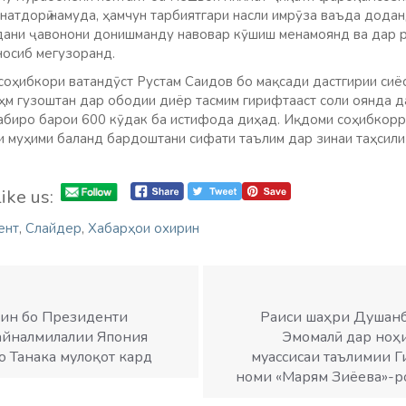
натдорӣ намуда, ҳамчун тарбиятгари насли имрӯза ваъда додан
дани ҷавонони донишманду навовар кӯшиш менамоянд ва дар 
осиб мегузоранд.
и соҳибкори ватандӯст Рустам Саидов бо мақсади дастгирии си
аҳм гузоштан дар ободии диёр тасмим гирифтааст соли оянда д
табиро барои 600 кӯдак ба истифода диҳад. Иқдоми соҳибкор
и муҳими баланд бардоштани сифати таълим дар зинаи таҳсили 
ike us:
ент
,
Слайдер
,
Хабарҳои охирин
ин бо Президенти
Раиси шаҳри Душанб
айналмилалии Япония
Эмомалӣ дар ноҳ
о Танака мулоқот кард
муассисаи таълимии Г
номи «Марям Зиёева»-р