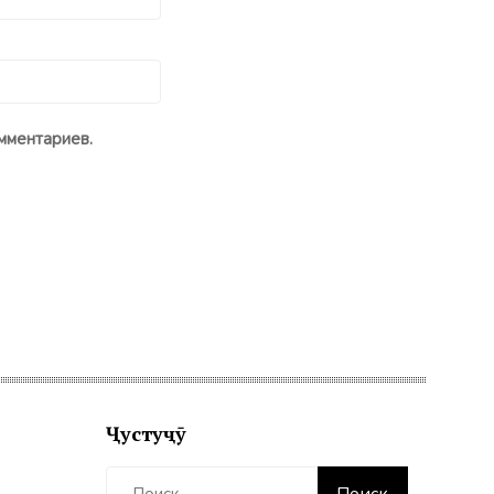
мментариев.
Ҷустуҷӯ
Найти: