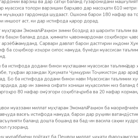
гардонии варзиш ва дар сатҳи баланд гузаронидани машғулияти
ар муассиса толори варзишии барҳаво дар масоҳати 610 метри
н муҷаҳҳаз гардонида шудааст. Ошхона барои 180 нафар ва т
и иншоот аст, ки дар истифода қарор дорад.
 муҳтарам Эмомалӣ Раҳмон зимни боздид аз шароити таълим ва 
а баҳои баланд дода, ҳиммати ҷавонмардонаи соҳибкори ҷаво
 арзёбӣ намуданд. Сарвари давлат барои дастгирии иқдоми Ҳу
иф ба соҳибкор изҳори сипос намуда, бунёди муассисаи таълим
нд.
и ба истифода додани бинои муҳташами муассисаи таълимӣ дар
е, туҳфаи арзандаи Ҳукумати Ҷумҳурии Тоҷикистон дар арафа
ад. Бо ба истифода додани бинои нави Муассисаи таълимии ху
гардида, дар ин замина сифати хониши муҳассилин низ баланд
аргоҳро 80 нафар омӯзгори соҳибтаҷриба ва 20 нафар корманд
ешвои муаззами миллат муҳтарам Эмомалӣ Раҳмон ба маорифчиён
мавҷуда васеъ истифода намуда, барои дар руҳияи ватандӯсти
масъулияти баланд дошта бошанд ва бад-ин васила саҳми худр
лол гузоранд.
ну мураббиёни пойтахт ба Пешвои миллат ҷиҳати фароҳамсози