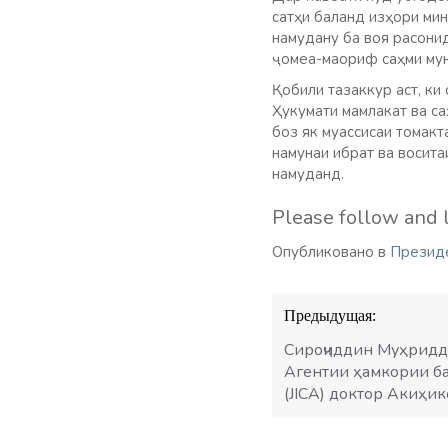
сатҳи баланд изҳори мин
намудану ба воя расони
ҷомеа-маориф саҳми мун
Қобили тазаккур аст, к
Ҳукумати мамлакат ва с
боз як муассисаи томак
намунаи ибрат ва восита
намуданд.
Please follow and l
Опубликовано в
Презид
Навигация
Предыдущая:
по
записям
Сироҷиддин Муҳридд
Агентии ҳамкории б
(JICA) доктор Акиҳик