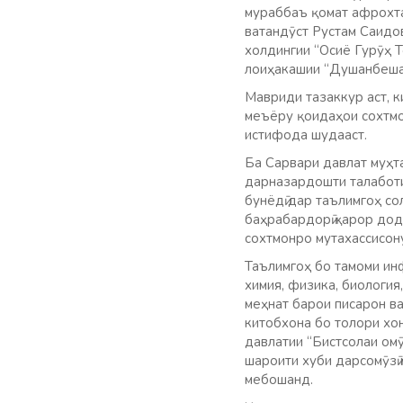
мураббаъ қомат афрохта
ватандӯст Рустам Саидо
холдингии “Осиё Гурӯҳ 
лоиҳакашии “Душанбеша
Мавриди тазаккур аст, к
меъёру қоидаҳои сохтмо
истифода шудааст.
Ба Сарвари давлат муҳта
дарназардошти талаботи
бунёдӣ дар таълимгоҳ с
баҳрабардорӣ қарор дода
сохтмонро мутахассисон
Таълимгоҳ бо тамоми ин
химия, физика, биология
меҳнат барои писарон ва
китобхона бо толори хо
давлатии “Бистсолаи омӯ
шароити хуби дарсомӯзӣ 
мебошанд.