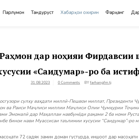
Парлумон
Тандурустӣ
Хабарҳои охирин
Фарҳанг
Дар
 Раҳмон дар ноҳияи Фирдавсии 
усусии «Саидумар»-ро ба исти
31.08.2023
0 Comments
BY
farhangfm.tj
сосгузори сулҳу ваҳдати миллӣ-Пешвои миллат, Президенти Ҷ
он ва Раиси Маҷлиси миллии Маҷлиси Олии Ҷумҳурии Тоҷики
ами Эмомалӣ дар Маҳаллаи навбунёди рақами 2 ба номи Руст
бе бинои нави Муассисаи таълимии хусусии “Саидумар”-ро м
асоҳати 72 садяк замин доман густурда, иншоот дар масоҳати