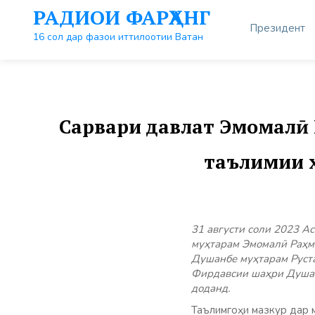
Перейти
РАДИОИ ФАРҲАНГ
к
Президент
контенту
16 сол дар фазои иттилоотии Ватан
Сарвари давлат Эмомалӣ
таълимии х
31 августи соли 2023 А
муҳтарам Эмомалӣ Раҳм
Душанбе муҳтарам Руст
Фирдавсии шаҳри Душан
доданд.
Таълимгоҳи мазкур дар м