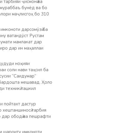
 тарбияи ҷисмонӣ ва
 мураббаъ бунёд ва бо
олори маҷлисгоҳ бо 310
имконоти дарсомӯзӣ ба
ну ватандӯст Рустам
кумати мамлакат дар
иро дар ин маҳаллаи
 ҳудуди ноҳияи
и соли нави таҳсил ба
сусии “Саидумар”
 бардошта мешавад. Ҳоло
и техникӣ ташкил
и пойтахт дастур
ю хештаншиносӣ тарбия
о дар ободӣ ва пешрафти
и шароиту имконоти