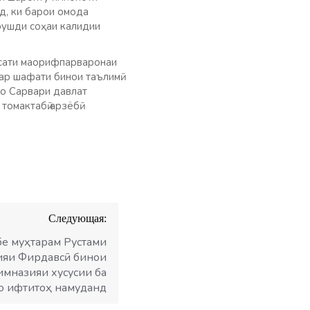
д, ки барои омода
рушди соҳаи калидии
ёсати маорифпарваронаи
ар шафати бинои таълимӣ
ро Сарвари давлат
томактабӣ арзёбӣ
Следующая:
е муҳтарам Рустами
ияи Фирдавсӣ бинои
имназияи хусусии ба
о ифтитоҳ намуданд