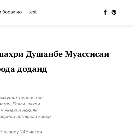
 бораи мо
test
шаҳри Душанбе Муассисаи
фода доданд
умҳурии Тоҷикистон
стон, Раиси шаҳри
ам Амакии ноҳияи
авриди истифода қарор
 7 ҳазору 245 метри