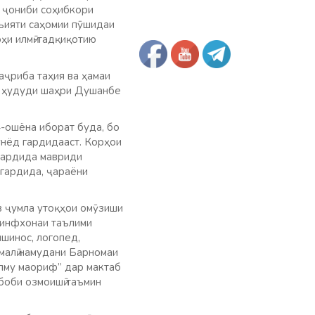
з ҷониби соҳибкори
ъияти саҳомии пӯшидаи
ҳи илмӣ-тадқиқотию
аҷриба таҳия ва ҳамаи
ии ҳудуди шаҳри Душанбе
4-ошёна иборат буда, бо
унёд гардидааст. Корҳои
нгардида мавриди
 гардида, ҷараёни
з ҷумла утоқҳои омӯзиши
 синфхонаи таълими
ншинос, логопед,
малӣ намудани Барномаи
илму маориф” дар мактаб
боби озмоишӣ таъмин