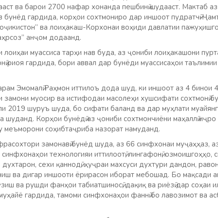
аст ва барои 2700 нафар хонанда пешбинӣ шудааст. Мактаб а
в бунёд гардида, корҳои сохтмониро дар иншоот пудратчӣ-Ҷам
Тоҷикистон” ва лоиҳакаш-Корхонаи воҳиди давлатии пажуҳишго
ҳрсоз” анҷом додаанд.
и лоиҳаи муассиса тарҳи нав буда, аз ҷониби лоиҳакашони пурт
нӣ риоя гардида, бори аввал дар бунёди муассисаҳои таълим
рам Эмомалӣ Раҳмон иттилоъ дода шуд, ки иншоот аз 4 бинои 
 замони муосир ва истифодаи масолеҳи хушсифати сохтмонӣ б
оли 2019 шуруъ шуда, бо сифати баланд ва дар муҳлати муайя
 шуданд. Корҳои бунёдӣ аз ҷониби сохтмончиёни маҳаллӣ иҷро
у меъморони соҳибтаҷриба назорат намуданд.
фрасохтори замонавӣ бунёд шуда, аз 66 синфхонаи муҷаҳҳаз, а
, синфхонаҳои технологияи иттилоотӣ, лингафонӣ, озмоишгоҳҳо,
 духтарон, сехи қаннодӣ, ҳуҷраи махсуси духтури дандон, раво
ниш ва дигар иншооти ёрирасон иборат мебошад. Бо мақсади а
зиш ва рушди фанҳои табиатшиносӣ, дақиқ ва риёзӣ дар соҳаи 
муҳайё гардида, тамоми синфхонаҳои фаннӣ бо лавозимот ва ас