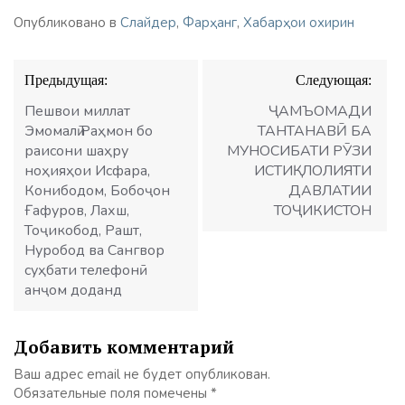
Опубликовано в
Слайдер
,
Фарҳанг
,
Хабарҳои охирин
Навигация
Предыдущая:
Следующая:
по
записям
Пешвои миллат
ҶАМЪОМАДИ
Эмомалӣ Раҳмон бо
ТАНТАНАВӢ БА
раисони шаҳру
МУНОСИБАТИ РӮЗИ
ноҳияҳои Исфара,
ИСТИҚЛОЛИЯТИ
Конибодом, Бобоҷон
ДАВЛАТИИ
Ғафуров, Лахш,
ТОҶИКИСТОН
Тоҷикобод, Рашт,
Нуробод ва Сангвор
суҳбати телефонӣ
анҷом доданд
Добавить комментарий
Ваш адрес email не будет опубликован.
Обязательные поля помечены
*