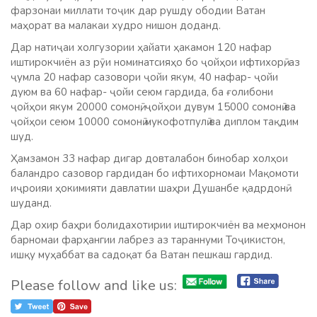
фарзонаи миллати тоҷик дар рушду ободии Ватан
маҳорат ва малакаи худро нишон доданд.
Дар натиҷаи холгузории ҳайати ҳакамон 120 нафар
иштирокчиён аз рӯи номинатсияҳо бо ҷойҳои ифтихорӣ, аз
ҷумла 20 нафар сазовори ҷойи якум, 40 нафар- ҷойи
дуюм ва 60 нафар- ҷойи сеюм гардида, ба ғолибони
ҷойҳои якум 20000 сомонӣ, ҷойҳои дувум 15000 сомонӣ ва
ҷойҳои сеюм 10000 сомонӣ мукофотпулӣ ва диплом тақдим
шуд.
Ҳамзамон 33 нафар дигар довталабон бинобар холҳои
баландро сазовор гардидан бо ифтихорномаи Мақомоти
иҷроияи ҳокимияти давлатии шаҳри Душанбе қадрдонӣ
шуданд.
Дар охир баҳри болидахотирии иштирокчиён ва меҳмонон
барномаи фарҳангии лабрез аз тараннуми Тоҷикистон,
ишқу муҳаббат ва садоқат ба Ватан пешкаш гардид.
Please follow and like us: