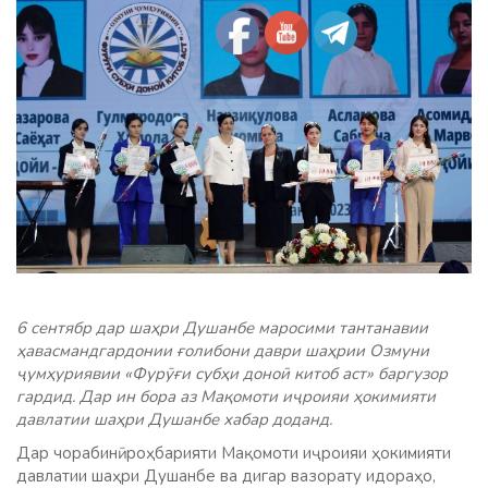
6 сентябр дар шаҳри Душанбе маросими тантанавии
ҳавасмандгардонии ғолибони даври шаҳрии Озмуни
ҷумҳуриявии «Фурӯғи субҳи доноӣ китоб аст» баргузор
гардид. Дар ин бора аз Мақомоти иҷроияи ҳокимияти
давлатии шаҳри Душанбе хабар доданд.
Дар чорабинӣ роҳбарияти Мақомоти иҷроияи ҳокимияти
давлатии шаҳри Душанбе ва дигар вазорату идораҳо,