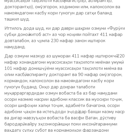
муассисаҳои таҳсилоти касбӣ (магистрҳо, аспирантҳо,
докторантҳо), омӯзгорон, ходимони илм, калонсолон ва
намояндагони касбу кори гуногун дар сатҳи баланд
ташкил шуд.
Иттилоъ дода шуд, ки дар даври шаҳрии озмуни «Фурӯғи
субҳи доноӣ китоб аст» аз чор ноҳияи пойтахт 411 нафар
довталабон, аз ҷумла 230 нафар занон иштирок
намуданд.
Дар озмуни мазкур аз шумораи 411 нафар иштирокчӣ 220
нафар хонандагони муассисаҳои таҳсилоти миёнаи умумӣ,
101 нафар донишҷӯёни муассисаҳои таҳсилоти миёна ва
олии касбӣ, аспиранту докторант ва 90 нафар омӯзгорон,
кормандон, калонсолон ва намояндагони касбу кори
гуногун буданд. Онҳо дар доираи талаботи
муқарраргардидаи озмун вобаста ба аз бар намудани
осори назмию насрии адибони классик ва муосири тоҷик,
осори шифоҳии халқи тоҷик, адабиёти бачагона, осори
адибони ҷаҳон ва истеъдоди эҷодӣ дар бахши назму наср
ва дигар мавзуъҳои вобаста ба васфи Ватан, дӯстиву
бародарӣ, хайру эҳсонкорӣ, ишқи поки инсонӣ, тараннуми
ваҳдату сулҳу субот ва корнамоиҳои фарзандони