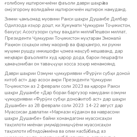
ғолибону иштирокчиёни фаъоли даври шаҳрӣ ва
омӯзгорону волидайни иштирокчиён иштирок намуданд.
Зимни ҷамъомад муовини Раиси шаҳри Душанбе Дилбар
Одилзода изҳор дошт, ки Ҳукумати Ҷумҳурии Тоҷикистон,
бахусус Асосгузори сулҳу ваҳдати миллӣ-Пешвои миллат,
Президенти Ҷумҳурии Тоҷикистон муҳтарам Эмомалӣ
Раҳмон соҳаҳои илму маориф ва фарҳангро, ки рукни
муҳими рушду инкишофи ҷомеа маҳсуб мешаванд, дар
меҳвари фаъолияти худ қарор дода, барои пешрафти
ҳамаҷонибаи он таваҷҷуҳи хосса зоҳир менамоянд.
Даври шаҳрии Озмуни ҷумҳуриявии «Фурӯғи субҳи доноӣ
китоб аст» дар асоси амри Президенти Ҷумҳурии
Тоҷикистон аз 2 феврали соли 2023 ва қарори Раиси
шаҳри Душанбе «Дар бораи баргузор намудани озмуни
ҷумҳуриявии «Фурӯғи субҳи доноӣ китоб аст» дар шаҳри
Душанбе» аз 28 феврали соли 2023 14-22 август дар
Муассисаи давлатии «Маркази кӯдакон ва наврасони
шаҳри Душанбе» байни хонандагони муассисаҳои
таҳсилоти миёнаи умумӣ, донишҷӯёни муассисаҳои
таҳсилоти ибтидоӣ, миёна ва олии касбӣ, баъд аз