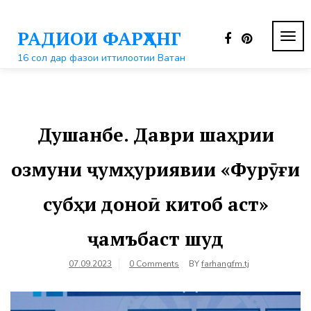
Перейти
к
РАДИОИ ФАРҲАНГ
контенту
ПЕР
НАВ
16 сол дар фазои иттилоотии Ватан
Душанбе. Даври шаҳрии
озмуни ҷумҳуриявии «Фурӯғи
субҳи доноӣ китоб аст»
ҷамъбаст шуд
07.09.2023
0 Comments
BY
farhangfm.tj