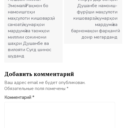
Эмомалӣ Раҳмон бо
Душанбе намоиш-
намоишгоҳи
фурӯши маҳсулоти
маҳсулоти кишоварзӣ,
кишоварзӣ, ҳунарҳои
саноатӣ, ҳунарҳои
мардумӣ ва
мардумӣ ва таомҳои
барномаҳои фарҳангӣ
миллии сокинони
доир мегарданд
шаҳри Душанбе ва
вилояти Суғд шинос
шуданд
Добавить комментарий
Ваш адрес email не будет опубликован.
Обязательные поля помечены
*
Комментарий
*