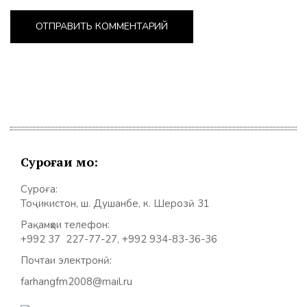
Суроғаи мо:
Суроға:
Тоҷикистон, ш. Душанбе, к. Шерозӣ 31
Рақамҳои телефон:
+992 37 227-77-27, +992 934-83-36-36
Почтаи электронӣ:
farhangfm2008@mail.ru