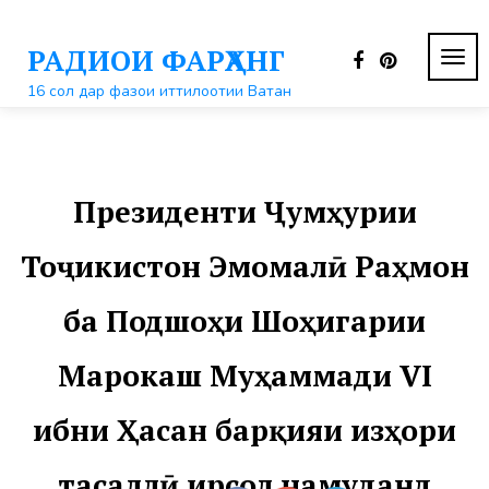
Перейти
к
РАДИОИ ФАРҲАНГ
контенту
ПЕР
НАВ
16 сол дар фазои иттилоотии Ватан
Президенти Ҷумҳурии
Тоҷикистон Эмомалӣ Раҳмон
ба Подшоҳи Шоҳигарии
Марокаш Муҳаммади VI
ибни Ҳасан барқияи изҳори
тасаллӣ ирсол намуданд