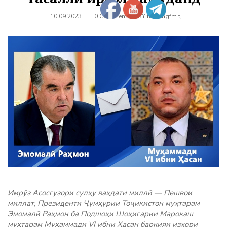
10.09.2023
0 Comments
BY
farhangfm.tj
Имрӯз Асосгузори сулҳу ваҳдати миллӣ — Пешвои
миллат, Президенти Ҷумҳурии Тоҷикистон муҳтарам
Эмомалӣ Раҳмон ба Подшоҳи Шоҳигарии Марокаш
муҳтарам Муҳаммади VI ибни Ҳасан барқияи изҳори