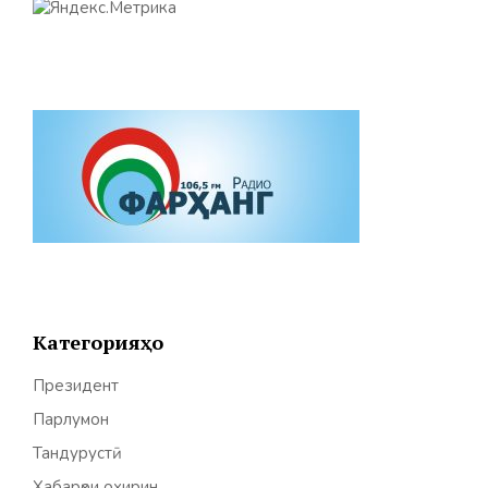
Категорияҳо
Президент
Парлумон
Тандурустӣ
Хабарҳои охирин