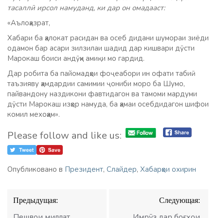
тасаллӣ ирсол намуданд, ки дар он омадааст:
«Аълоҳазрат,
Хабари ба ҳалокат расидан ва осеб дидани шумораи зиёди
одамон бар асари зилзилаи шадид дар кишвари дӯсти
Марокаш боиси андӯҳи амиқи мо гардид.
Дар робита ба пайомадҳои фоҷеабори ин офати табиӣ
таъзияву ҳамдардии самимии ҷониби моро ба Шумо,
пайвандону наздикони фавтидагон ва тамоми мардуми
дӯсти Марокаш изҳор намуда, ба ҳамаи осебдидагон шифои
комил мехоҳам».
Please follow and like us:
Опубликовано в
Президент
,
Слайдер
,
Хабарҳои охирин
Навигация
Предыдущая:
Следующая:
по
записям
Пешвои миллат
Имрӯз дар боғҳои