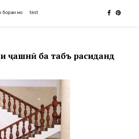
 бораи мо
test
ои ҷашнӣ ба табъ расиданд