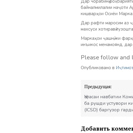
Дар чорабинӣ роҳбарият
байналмилалии наҷоти А
кишварҳои Осиёи Марказ
Дар рафти маросим аз ҷ
махсуси хотиравӣ гузош
Маркаҳои ҷашнӣ, ки фарҳ
инъикос менамоянд, дар
Please follow and l
Опубликовано в
Иҷтимо
Навигация
Предыдущая:
по
записям
Ҷаласаи навбатии Ко
ба рушди устувори 
(ICSD) баргузор гард
Добавить комме