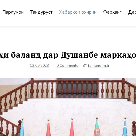
Парлумон
Тандурустӣ
Хабарҳои охирин
Фарҳанг
Дар
тҳи баланд дар Душанбе маркаҳ
12.09.2023
0 Comments
BY
farhangfm.tj