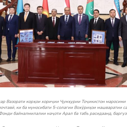
дар Вазорати корҳои хориҷии Ҷумҳурии Тоҷикистон маросими
очтавӣ, ки ба муносибати 5-солагии Вохӯриҳои машваратии с
Фонди байналмилалии наҷоти Арал ба табъ расидаанд, баргузо