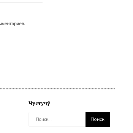
мментариев.
Ҷустуҷӯ
Найти: