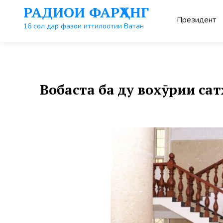
Перейти
РАДИОИ ФАРҲАНГ
к
Президент
контенту
16 сол дар фазои иттилоотии Ватан
Вобаста ба ду вохӯрии са