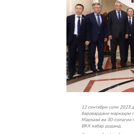
12 сентябри соли 2023 
баровардани маркаҳои п
Марказӣ ва 30-солагии 
ВКХ хабар доданд.