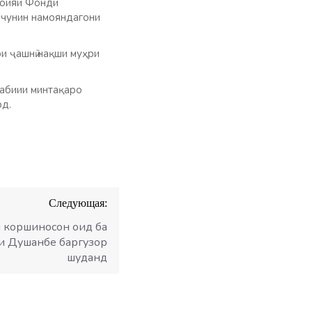
роияи Фонди
нчунин намояндагони
и ҷашнӣ нақши муҳри
табиии минтақаро
рд.
Следующая:
 коршиносон оид ба
и Душанбе баргузор
шуданд