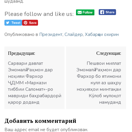
шудаанд.
Please follow and like us:
Опубликовано в
Президент
,
Слайдер
,
Хабарҳои охирин
Навигация
Предыдущая:
Следующая:
по
записям
Сарвари давлат
Пешвои миллат
Эмомалӣ Раҳмон дар
Эмомалӣ Раҳмон дар
ноҳияи Фархор
Фархор бо ятимони
ҶДММ «Маркази
кулл аз шаҳру
тиббии Саломат»-ро
ноҳияҳои минтақаи
мавриди баҳрабардорӣ
Кӯлоб мулоқот
қарор доданд
намуданд
Добавить комментарий
Ваш адрес email не будет опубликован.