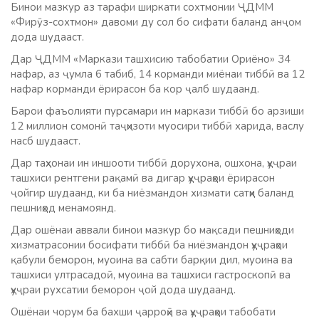
Бинои мазкур аз тарафи ширкати сохтмонии ҶДММ
«Фирӯз-сохтмон» давоми ду сол бо сифати баланд анҷом
дода шудааст.
Дар ҶДММ «Маркази ташхисию табобатии Ориёно» 34
нафар, аз ҷумла 6 табиб, 14 корманди миёнаи тиббӣ ва 12
нафар корманди ёрирасон ба кор ҷалб шудаанд.
Барои фаъолияти пурсамари ин маркази тиббӣ бо арзиши
12 миллион сомонӣ таҷҳизоти муосири тиббӣ харида, васлу
насб шудааст.
Дар таҳхонаи ин иншооти тиббӣ дорухона, ошхона, ҳуҷраи
ташхиси рентгени рақамӣ ва дигар ҳуҷраҳои ёрирасон
ҷойгир шудаанд, ки ба ниёзмандон хизмати сатҳи баланд
пешниҳод менамоянд.
Дар ошёнаи аввали бинои мазкур бо мақсади пешниҳоди
хизматрасонии босифати тиббӣ ба ниёзмандон ҳуҷраҳои
қабули беморон, муоина ва сабти барқии дил, муоина ва
ташхиси ултрасадоӣ, муоина ва ташхиси гастроскопӣ ва
ҳуҷраи рухсатии беморон ҷой дода шудаанд.
Ошёнаи чорум ба бахши ҷарроҳӣ ва ҳуҷраҳои табобати