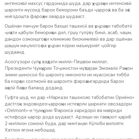
интенсивӣ махсус гардонида шуда, дар ҳуҷраҳои интенсивӣ
шароити мусоид барои беморони баъди ҷарроҳӣ ва ба эҳё
ниёздошта фароҳам оварда шудааст.
Ошёнаи панҷум барои бахши ташхисӣ ва ҳуҷраҳои табобатӣ
ҷиҳати қабули бемориҳои дил, гӯшу гулӯву бинӣ, асаб, чашм,
дандон озмоишгоҳҳои клиникию биокимиёвӣ ва дар ошёнаи
шашум маҷлисгоҳ ва ҳуҷраи кории маъмурият ҷойгир
шудаанд.
Асосгузори сулҳу ваҳдати миллӣ-Пешвои миллат,
Президенти Ҷумҳурии Тоҷикистон муҳтарам Эмомалӣ Раҳмон
зимни шиносоӣ бо шароиту имконоти ин муассисаи тиббӣ
ба корҳои сохтмонӣ ва шароити фароҳамгардида барои
аҳолӣ баҳои баланд доданд.
Гуфта шуд, ки дар «Маркази ташхисию табобатии Ориёно»
дастгоҳи эндовидеоҷарроҳии истеҳсоли ширкати овозадори
«Delmont»-и Ҷумҳурии Фаронса харидорӣ ва мавриди
истифода қарор дода шудааст. Арзиши ин тавҳизот қариб
2 миллион сомонӣ буда, дар минтақаи Кӯлоби вилояти
Хатлон ягона мебошад.