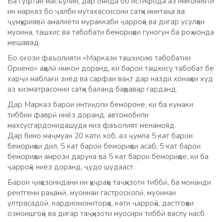
Ба гуфтаи масъулин, дар оянда бо истифода аз имконияти
ин марказ бо ҷалби мутахассисони сатҳи минтақа ва
ҷумҳуриявӣ амалиёти мураккаби ҷарроҳӣ ва дигар усулҳои
муоина, ташхис ва табобати бемориҳои гуногун ба роҳ монда
мешавад.
Бо оғози фаъолияти «Маркази ташхисию табобатии
Ориёно» аҳолӣ имкон доранд, ки барои ташхису табобат бе
харҷи маблағи зиёд ва сарфаи вақт дар назди хонаҳои худ
аз хизматрасонии сатҳи баланд баҳравар гарданд.
Дар Марказ барои интиқоли бемороне, ки ба кумаки
тиббии фаврӣ ниёз доранд, автомобили
махсусгардонидашуда низ фаъолият менамояд.
Дар бино маҷмуан 20 кати хоб, аз ҷумла 5 кат барои
бемориҳои дил, 5 кат барои бемориҳои асаб, 5 кат барои
бемориҳои амрози даруна ва 5 кат барои бемориҳое, ки ба
ҷарроҳӣ ниёз доранд, ҷудо шудааст.
Барои ҷиҳозонидани ин ҳуҷраҳо таҷҳизоти тиббӣ, ба монанди
рентгени рақамӣ, муоинаи гастроскопӣ, муоинаи
ултрасадоӣ, кардиомониторҳо, кати ҷарроҳӣ, дастгоҳҳои
озмоишгоҳӣ ва дигар таҷҳизоти муосири тиббӣ васлу насб