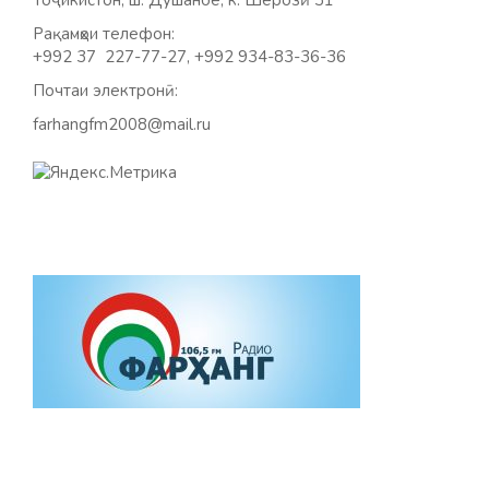
Тоҷикистон, ш. Душанбе, к. Шерозӣ 31
Рақамҳои телефон:
+992 37 227-77-27, +992 934-83-36-36
Почтаи электронӣ:
farhangfm2008@mail.ru