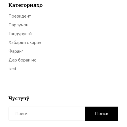
Категорияҳо
Президент
Парлумон
Тандурустӣ
Хабарҳои охирин
Фарҳанг
Дар бораи мо
test
Ҷустуҷӯ
Найти: