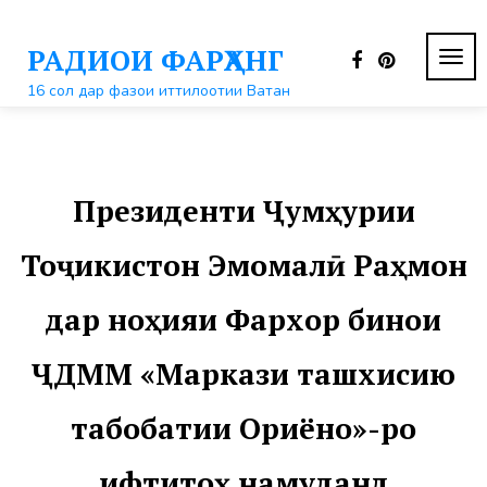
Перейти
к
РАДИОИ ФАРҲАНГ
контенту
ПЕР
НАВ
16 сол дар фазои иттилоотии Ватан
Президенти Ҷумҳурии
Тоҷикистон Эмомалӣ Раҳмон
дар ноҳияи Фархор бинои
ҶДММ «Маркази ташхисию
табобатии Ориёно»-ро
ифтитоҳ намуданд