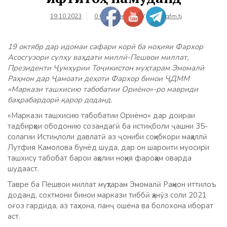
19.10.2023
0 Comments
BY
farhangfm.tj
19 октябр дар идомаи сафари корӣ ба ноҳияи Фархор
Асосгузори сулҳу ваҳдати миллӣ-Пешвои миллат,
Президенти Ҷумҳурии Тоҷикистон муҳтарам Эмомалӣ
Раҳмон дар Ҷамоати деҳоти Фархор бинои ҶДММ
«Маркази ташхисию табобатии Ориёно»-ро мавриди
баҳрабардорӣ қарор доданд.
«Маркази ташхисию табобатии Ориёно» дар доираи
тадбирҳои ободонию созандагӣ ба истиқболи ҷашни 35-
солагии Истиқлоли давлатӣ аз ҷониби соҳибкори маҳаллӣ
Лутфия Камолова бунёд шуда, дар он шароити муосири
ташхису табобат барои аҳолии ноҳия фароҳам оварда
шудааст.
Тавре ба Пешвои миллат муҳтарам Эмомалӣ Раҳмон иттилоъ
доданд, сохтмони бинои маркази тиббӣ ҳанӯз соли 2021
оғоз гардида, аз таҳхона, панҷ ошёна ва болохона иборат
аст.