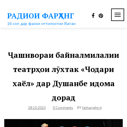
Перейти
к
РАДИОИ ФАРҲАНГ
контенту
ПЕР
НАВ
16 сол дар фазои иттилоотии Ватан
Ҷашнвораи байналмилалии
театрҳои лӯхтак «Чодари
хаёл» дар Душанбе идома
дорад
28.10.2023
0 Comments
BY
farhangfm.tj