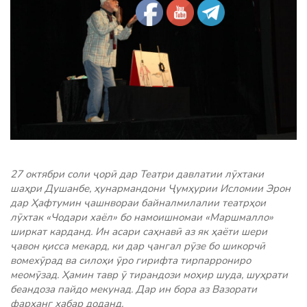
27 октябри соли ҷорӣ дар Театри давлатии лӯхтаки
шаҳри Душанбе, ҳунармандони Ҷумҳурии Исломии Эрон
дар Ҳафтумин ҷашнвораи байналмилалии театрҳои
лӯхтак «Чодари хаёл» бо намоишномаи «Маршмалло»
ширкат карданд. Ин асари саҳнавӣ аз як ҳаёти шери
ҷавон қисса мекард, ки дар ҷангал рӯзе бо шикорчӣ
вомехӯрад ва силоҳи ӯро гирифта тирпаррониро
меомӯзад. Ҳамин тавр ӯ тирандози моҳир шуда, шуҳрати
беандоза пайдо мекунад. Дар ин бора аз Вазорати
фарҳанг хабар доданд.