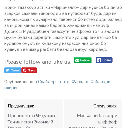
Боиси тазаккур аст, ки «Маршмалло» дар муқоиса бо дигар
асарҳои саҳнавӣ ғайриоддӣ ва мутафовит буда, дар ин
намоишнома як ҳунарманд тавонист бо истеъдоди баланд
аз иҷрои ҳамаи нақшҳо барояд. Ҳунарманди маъруф
Дориюш Муаддабиён тавассути ин афсона то чӣ андоза
муҳим будани дарёфти шахсияти худ дар зиндагиро ба
кӯдакон омӯхт, ки кӯдакону наврасон низ онро бо
хушнудӣ ва шавқу рағбати беандоза қабул карданд.
Please follow and like us:
Опубликовано в
Слайдер
,
Театр
,
Фарҳанг
,
Хабарҳои
охирин
Навигация
Предыдущая:
Следующая:
по
записям
Президенти Ҷумҳурии
Масъалаи ба таври
Тоҷикистон Эмомалӣ
шаффоф