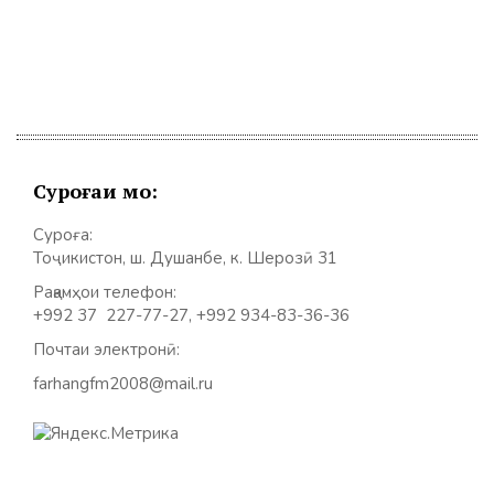
Суроғаи мо:
Суроға:
Тоҷикистон, ш. Душанбе, к. Шерозӣ 31
Рақамҳои телефон:
+992 37 227-77-27, +992 934-83-36-36
Почтаи электронӣ:
farhangfm2008@mail.ru