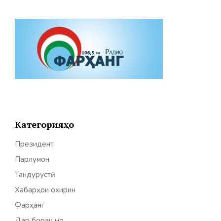
Категорияҳо
Президент
Парлумон
Тандурустӣ
Хабарҳои охирин
Фарҳанг
Дар бораи мо