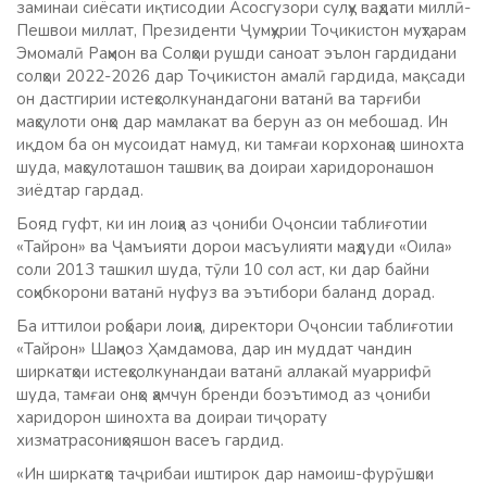
заминаи сиёсати иқтисодии Асосгузори сулҳу ваҳдати миллӣ-
Пешвои миллат, Президенти Ҷумҳурии Тоҷикистон муҳтарам
Эмомалӣ Раҳмон ва Солҳои рушди саноат эълон гардидани
солҳои 2022-2026 дар Тоҷикистон амалӣ гардида, мақсади
он дастгирии истеҳсолкунандагони ватанӣ ва тарғиби
маҳсулоти онҳо дар мамлакат ва берун аз он мебошад. Ин
иқдом ба он мусоидат намуд, ки тамғаи корхонаҳо шинохта
шуда, маҳсулоташон ташвиқ ва доираи харидоронашон
зиёдтар гардад.
Бояд гуфт, ки ин лоиҳа аз ҷониби Оҷонсии таблиғотии
«Тайрон» ва Ҷамъияти дорои масъулияти маҳдуди «Оила»
соли 2013 ташкил шуда, тӯли 10 сол аст, ки дар байни
соҳибкорони ватанӣ нуфуз ва эътибори баланд дорад.
Ба иттилои роҳбари лоиҳа, директори Оҷонсии таблиғотии
«Тайрон» Шаҳноз Ҳамдамова, дар ин муддат чандин
ширкатҳои истеҳсолкунандаи ватанӣ аллакай муаррифӣ
шуда, тамғаи онҳо ҳамчун бренди боэътимод аз ҷониби
харидорон шинохта ва доираи тиҷорату
хизматрасониҳояшон васеъ гардид.
«Ин ширкатҳо таҷрибаи иштирок дар намоиш-фурӯшҳои