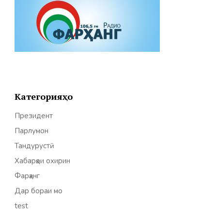
Категорияҳо
Президент
Парлумон
Тандурустӣ
Хабарҳои охирин
Фарҳанг
Дар бораи мо
test