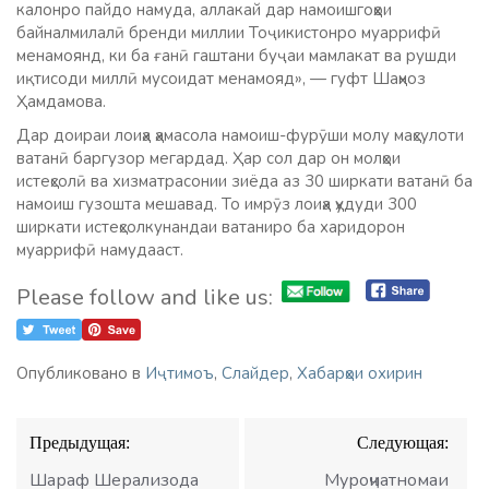
калонро пайдо намуда, аллакай дар намоишгоҳҳои
байналмилалӣ бренди миллии Тоҷикистонро муаррифӣ
менамоянд, ки ба ғанӣ гаштани буҷаи мамлакат ва рушди
иқтисоди миллӣ мусоидат менамояд», — гуфт Шаҳноз
Ҳамдамова.
Дар доираи лоиҳа ҳамасола намоиш-фурӯши молу маҳсулоти
ватанӣ баргузор мегардад. Ҳар сол дар он молҳои
истеҳсолӣ ва хизматрасонии зиёда аз 30 ширкати ватанӣ ба
намоиш гузошта мешавад. То имрӯз лоиҳа ҳудуди 300
ширкати истеҳсолкунандаи ватаниро ба харидорон
муаррифӣ намудааст.
Please follow and like us:
Опубликовано в
Иҷтимоъ
,
Слайдер
,
Хабарҳои охирин
Навигация
Предыдущая:
Следующая:
по
записям
Шараф Шерализода
Муроҷиатномаи