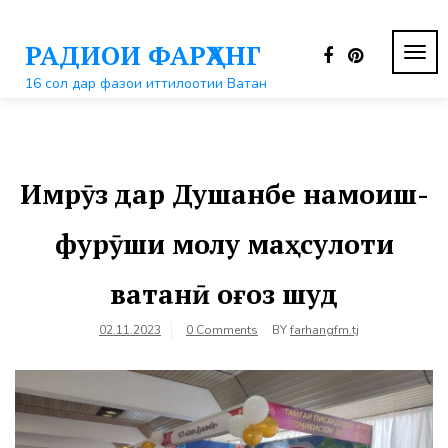
Перейти
к
РАДИОИ ФАРҲАНГ
контенту
ПЕР
НАВ
16 сол дар фазои иттилоотии Ватан
Имрӯз дар Душанбе намоиш-
фурӯши молу маҳсулоти
ватанӣ оғоз шуд
02.11.2023
0 Comments
BY
farhangfm.tj