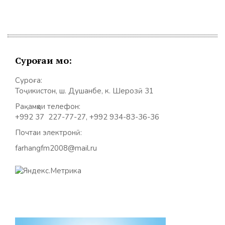
Суроғаи мо:
Суроға:
Тоҷикистон, ш. Душанбе, к. Шерозӣ 31
Рақамҳои телефон:
+992 37 227-77-27, +992 934-83-36-36
Почтаи электронӣ:
farhangfm2008@mail.ru