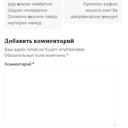
дар ҷаласаи навбатии
Кумитаи ҳифзи
Шурои генералии
муҳити зист ба
Созмони ҷаҳонии савдо
шаҳрвандони ҷумҳурӣ
иштирок намуд
Добавить комментарий
Ваш адрес email не будет опубликован.
Обязательные поля помечены
*
Комментарий
*