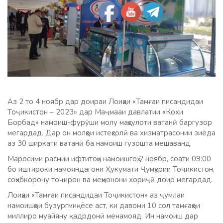
Аз 2 то 4 ноябр дар доираи Лоиҳаи «Тамғаи писандидаи
Тоҷикистон – 2023» дар Маҷмааи давлатии «Кохи
Борбад» намоиш-фурӯши молу маҳсулоти ватанӣ баргузор
мегардад. Дар он молҳои истеҳсолӣ ва хизматрасонии зиёда
аз 30 ширкати ватанӣ ба намоиш гузошта мешаванд.
Маросими расмии ифтитоҳи намоишгоҳ 2 ноябр, соати 09:00
бо иштироки намояндагони Ҳукумати Ҷумҳурии Тоҷикистон,
соҳибкорону тоҷирон ва меҳмонони хориҷӣ доир мегардад.
Лоиҳаи «Тамғаи писандидаи Тоҷикистон» аз ҷумлаи
намоишҳои бузургмиқёсе аст, ки давоми 10 сол тамғаҳои
миллиро муайяну қадрдонӣ менамояд. Ин намоиш дар