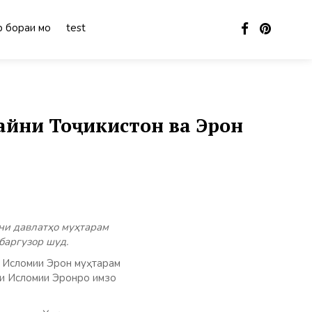
 бораи мо
test
айни Тоҷикистон ва Эрон
ни давлатҳо муҳтарам
баргузор шуд.
и Исломии Эрон муҳтарам
ии Исломии Эронро имзо