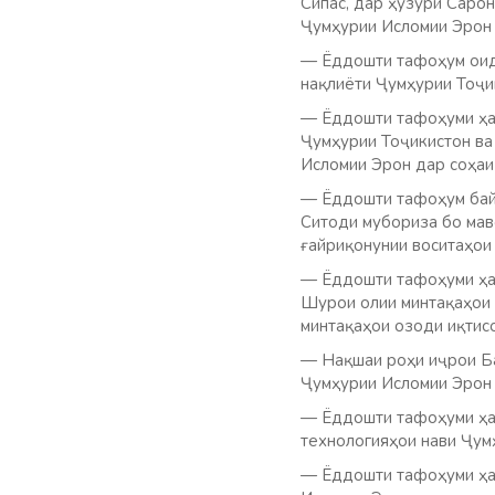
Сипас, дар ҳузури Саро
Ҷумҳурии Исломии Эрон 
— Ёддошти тафоҳум оид б
нақлиёти Ҷумҳурии Тоҷи
— Ёддошти тафоҳуми ҳам
Ҷумҳурии Тоҷикистон ва
Исломии Эрон дар соҳаи 
— Ёддошти тафоҳум бай
Ситоди мубориза бо мав
ғайриқонунии воситаҳои
— Ёддошти тафоҳуми ҳам
Шурои олии минтақаҳои о
минтақаҳои озоди иқтисо
— Нақшаи роҳи иҷрои Ба
Ҷумҳурии Исломии Эрон 
— Ёддошти тафоҳуми ҳамк
технологияҳои нави Ҷум
— Ёддошти тафоҳуми ҳам