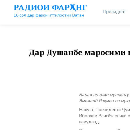
Перейти
РАДИОИ ФАРҲАНГ
к
Президент
контенту
16 сол дар фазои иттилоотии Ватан
Дар Душанбе маросими и
Баъди анҷоми мулоқоту 
Эмомалӣ Раҳмон ва муҳт
Нахуст, Президенти Ҷум
Иброҳим Раисӣ Баёнияи 
намуданд.