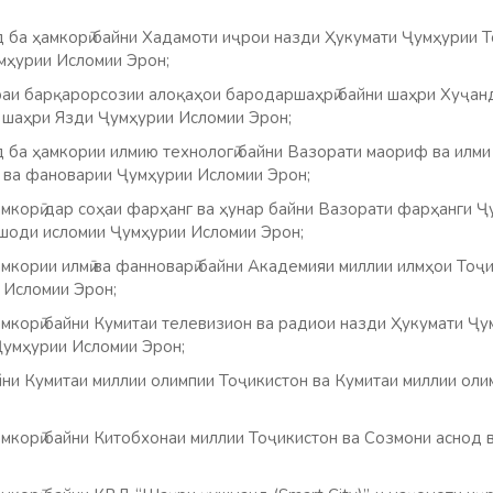
ба ҳамкорӣ байни Хадамоти иҷрои назди Ҳукумати Ҷумҳурии Т
мҳурии Исломии Эрон;
и барқарорсозии алоқаҳои бародаршаҳрӣ байни шаҳри Хуҷанд
 шаҳри Язди Ҷумҳурии Исломии Эрон;
ба ҳамкории илмию технологӣ байни Вазорати маориф ва илми
т ва фановарии Ҷумҳурии Исломии Эрон;
корӣ дар соҳаи фарҳанг ва ҳунар байни Вазорати фарҳанги Ҷ
шоди исломии Ҷумҳурии Исломии Эрон;
кории илмӣ ва фанноварӣ байни Академияи миллии илмҳои Тоҷ
 Исломии Эрон;
корӣ байни Кумитаи телевизион ва радиои назди Ҳукумати Ҷу
Ҷумҳурии Исломии Эрон;
и Кумитаи миллии олимпии Тоҷикистон ва Кумитаи миллии ол
корӣ байни Китобхонаи миллии Тоҷикистон ва Созмони аснод 