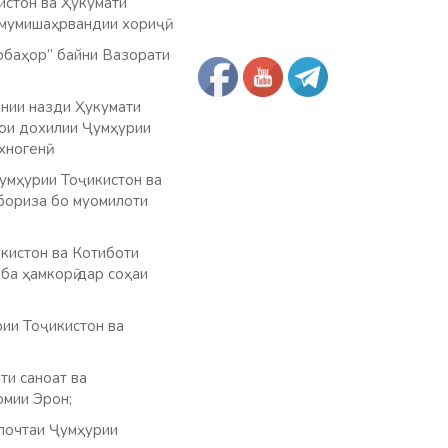
истон ва Ҳукумати
мумишаҳрвандии хориҷӣ;
Чобаҳор” байни Вазорати
нии назди Ҳукумати
ҳои дохилии Ҷумҳурии
ногенӣ;
умҳурии Тоҷикистон ва
бориза бо муомилоти
кистон ва Котиботи
ба ҳамкорӣ дар соҳаи
ии Тоҷикистон ва
ти саноат ва
омии Эрон;
почтаи Ҷумҳурии