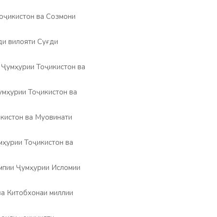
оҷикистон ва Созмони
и вилояти Суғди
 Ҷумҳурии Тоҷикистон ва
умҳурии Тоҷикистон ва
икистон ва Муовинати
мҳурии Тоҷикистон ва
импии Ҷумҳурии Исломии
ва Китобхонаи миллии