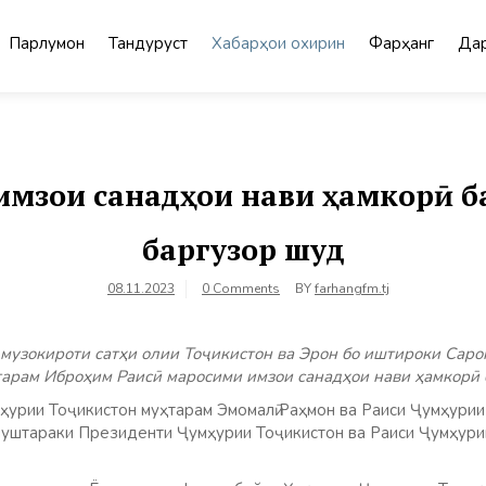
Парлумон
Тандурустӣ
Хабарҳои охирин
Фарҳанг
Дар
мзои санадҳои нави ҳамкорӣ б
баргузор шуд
08.11.2023
0 Comments
BY
farhangfm.tj
музокироти сатҳи олии Тоҷикистон ва Эрон бо иштироки Саро
арам Иброҳим Раисӣ маросими имзои санадҳои нави ҳамкорӣ 
ҳурии Тоҷикистон муҳтарам Эмомалӣ Раҳмон ва Раиси Ҷумҳури
муштараки Президенти Ҷумҳурии Тоҷикистон ва Раиси Ҷумҳур