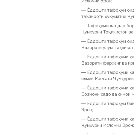
Исломии Эрон;
— Ёддошти тафоҳум оид 
таъзироти ҳукуматии Ҷу
— Тафоҳумнома дар бора
Ҷумҳурии Тоҷикистон ва
— Ёддошти тафоҳум оид 
Вазорати улум, таҳқиқо
— Ёддошти тафоҳуми ҳам
Вазорати фарҳанг ва ир
— Ёддошти тафоҳуми ҳам
илмии Раёсати Ҷумҳурии
— Ёддошти тафоҳуми ҳам
Созмони садо ва симои 
— Ёддошти тафоҳум байн
Эрон;
— Ёддошти тафоҳуми ҳам
Ҷумҳурии Исломии Эрон;