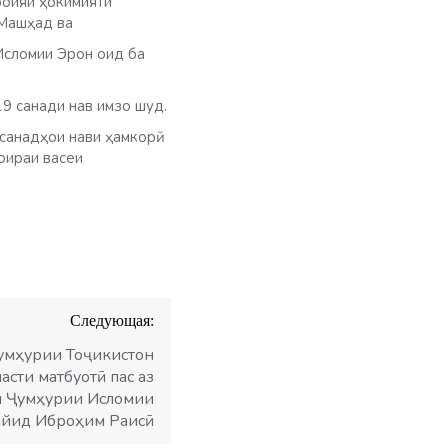
роияи ҳокимияти
 Машҳад ва
Исломии Эрон оид ба
19 санади нав имзо шуд.
санадҳои нави ҳамкорӣ
оираи васеи
Следующая:
умҳурии Тоҷикистон
сти матбуотӣ пас аз
и Ҷумҳурии Исломии
айид Иброҳим Раисӣ