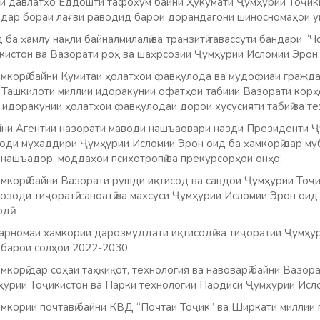
ни давлатҳо Ёддошти тафоҳум байни Ҳукумати Ҷумҳурии Тоҷик
дар бораи лағви раводид барои дорандагони шиносномаҳои у
а ҳамлу нақли байналмилалӣ ва транзитӣ тавассути бандари “
кистон ва Вазорати роҳ ва шаҳрсозии Ҷумҳурии Исломии Эрон;
корӣ байни Кумитаи ҳолатҳои фавқулода ва мудофиаи гражда
 Ташкилоти миллии идоракунии офатҳои табиии Вазорати кор
идоракунии ҳолатҳои фавқулодаи дорои хусусияти табиӣ ва тех
ни Агентии назорати маводи нашъаовари назди Президенти Ҷ
оди мухаддири Ҷумҳурии Исломии Эрон оид ба ҳамкорӣ дар му
 нашъадор, моддаҳои психотропӣ ва прекурсорҳои онҳо;
корӣ байни Вазорати рушди иқтисод ва савдои Ҷумҳурии Тоҷи
зоди тиҷоратӣ-саноатӣ ва махсуси Ҷумҳурии Исломии Эрон оид 
дӣ;
рномаи ҳамкории дарозмуддати иқтисодӣ ва тиҷоратии Ҷумҳур
барои солҳои 2022-2030;
орӣ дар соҳаи таҳқиқот, технология ва навоварӣ байни Вазора
ҳурии Тоҷикистон ва Парки технологии Пардиси Ҷумҳурии Исл
кории почтавӣ байни КВД “Почтаи Тоҷик” ва Ширкати миллии 