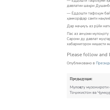
— Ёддошти тафоҳуми ҳам
давлатии шаҳри Душанб
— Ёддошти тафоҳум байн
ҳамкорӣ дар самти нақли
Дар маҷмуъ аз рӯйи нати
Пас аз анҷоми мулоқоту 
Сарони ду давлат муҳта
хабарнигорон нишасти ма
Please follow and l
Опубликовано в
Презид
Навигация
Предыдущая:
по
записям
Мулоқоту музокироти
Тоҷикистон ва Ҷумҳ