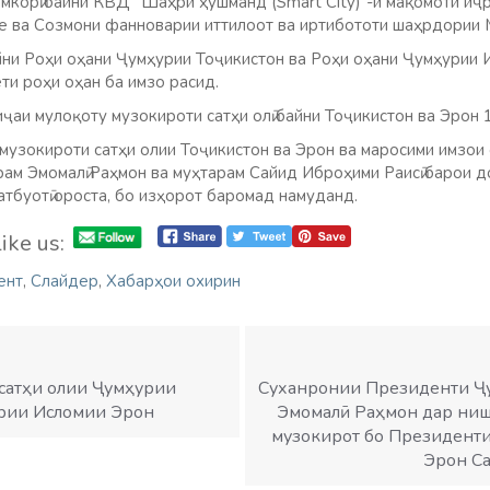
корӣ байни КВД “Шаҳри ҳушманд (Smart City)”-и мақомоти иҷ
е ва Созмони фанноварии иттилоот ва иртибототи шаҳрдории
и Роҳи оҳани Ҷумҳурии Тоҷикистон ва Роҳи оҳани Ҷумҳурии 
ёти роҳи оҳан ба имзо расид.
ҷаи мулоқоту музокироти сатҳи олӣ байни Тоҷикистон ва Эрон 
музокироти сатҳи олии Тоҷикистон ва Эрон ва маросими имзои 
рам Эмомалӣ Раҳмон ва муҳтарам Сайид Иброҳими Раисӣ барои д
тбуотӣ ороста, бо изҳорот баромад намуданд.
ike us:
ент
,
Слайдер
,
Хабарҳои охирин
 сатҳи олии Ҷумҳурии
Суханронии Президенти Ҷ
урии Исломии Эрон
Эмомалӣ Раҳмон дар ниша
музокирот бо Президент
Эрон С