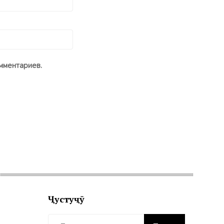
мментариев.
Ҷустуҷӯ
Найти: