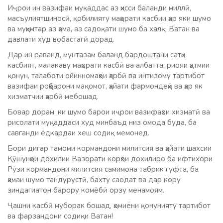
Иҷрои ин вазифаи муқаддас аз ҳисси баланди миллӣ,
масъулиятшиносӣ, қобилияту маҳорати касбии ҳар яки шумо
ва муҳимтар аз ҳама, аз садоқати шумо ба халқ, Ватан ва
давлати худ вобастагӣ дорад.
Дар ин раванд, мунтазам баланд бардоштани сатҳи
касбият, малакаву маҳорати касбӣ ва албатта, риояи ҳатмии
қонун, талаботи ойинномаҳои ҳарбӣ ва интизому тартибот
вазифаи роҳбарони мақомот, ҳайати фармондеҳӣ ва ҳар як
хизматчии ҳарбӣ мебошад.
Бовар дорам, ки шумо барои иҷрои вазифаҳои хизматӣ ва
рисолати муқаддаси худ минбаъд низ омода буда, ба
савганди ёдкардаи хеш содиқ мемонед.
Бори дигар тамоми кормандони милитсия ва ҳайати шахсии
Қӯшунҳои дохилии Вазорати корҳои дохилиро ба ифтихори
Рӯзи кормандони милитсия самимона табрик гуфта, ба
ҳамаи шумо тандурустӣ, бахту саодат ва дар кору
зиндагиатон барору комёбӣ орзу менамоям.
Ҷашни касбӣ муборак бошад, ҳомиёни қонунияту тартибот
ва фарзандони содиқи Ватан!