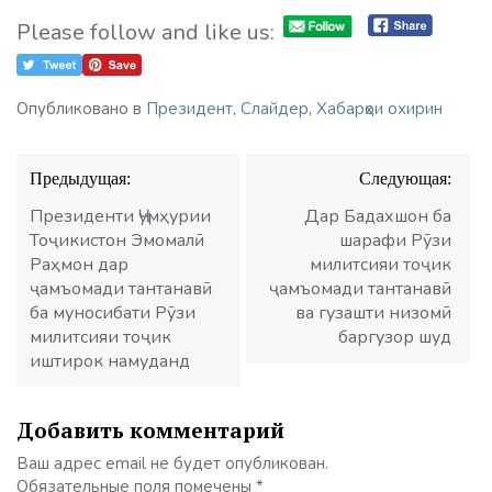
Please follow and like us:
Опубликовано в
Президент
,
Слайдер
,
Хабарҳои охирин
Навигация
Предыдущая:
Следующая:
по
записям
Президенти Ҷумҳурии
Дар Бадахшон ба
Тоҷикистон Эмомалӣ
шарафи Рӯзи
Раҳмон дар
милитсияи тоҷик
ҷамъомади тантанавӣ
ҷамъомади тантанавӣ
ба муносибати Рӯзи
ва гузашти низомӣ
милитсияи тоҷик
баргузор шуд
иштирок намуданд
Добавить комментарий
Ваш адрес email не будет опубликован.
Обязательные поля помечены
*