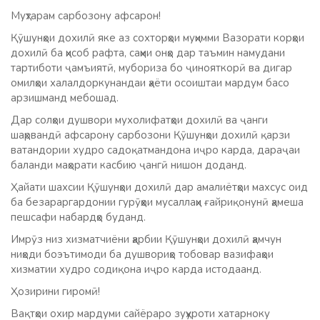
Муҳтарам сарбозону афсарон!
Қӯшунҳои дохилӣ яке аз сохторҳои муҳимми Вазорати корҳои
дохилӣ ба ҳисоб рафта, саҳми онҳо дар таъмин намудани
тартиботи ҷамъиятӣ, мубориза бо ҷинояткорӣ ва дигар
омилҳои халалдоркунандаи ҳаёти осоиштаи мардум басо
арзишманд мебошад.
Дар солҳои душвори мухолифатҳои дохилӣ ва ҷанги
шаҳрвандӣ афсарону сарбозони Қӯшунҳои дохилӣ қарзи
ватандории худро садоқатмандона иҷро карда, дараҷаи
баланди маҳорати касбию ҷангӣ нишон доданд.
Ҳайати шахсии Қӯшунҳои дохилӣ дар амалиётҳои махсус оид
ба безараргардонии гурӯҳҳои мусаллаҳи ғайриқонунӣ ҳамеша
пешсафи набардҳо буданд.
Имрӯз низ хизматчиёни ҳарбии Қӯшунҳои дохилӣ ҳамчун
ниҳоди боэътимоди ба душвориҳо тобовар вазифаҳои
хизматии худро содиқона иҷро карда истодаанд.
Ҳозирини гиромӣ!
Вақтҳои охир мардуми сайёраро зуҳуроти хатарноку