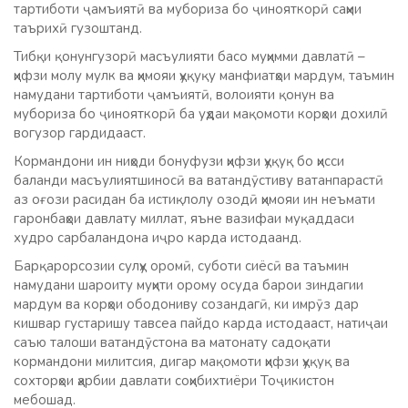
тартиботи ҷамъиятӣ ва мубориза бо ҷинояткорӣ саҳми
таърихӣ гузоштанд.
Тибқи қонунгузорӣ масъулияти басо муҳимми давлатӣ –
ҳифзи молу мулк ва ҳимояи ҳуқуқу манфиатҳои мардум, таъмин
намудани тартиботи ҷамъиятӣ, волоияти қонун ва
мубориза бо ҷинояткорӣ ба уҳдаи мақомоти корҳои дохилӣ
вогузор гардидааст.
Кормандони ин ниҳоди бонуфузи ҳифзи ҳуқуқ бо ҳисси
баланди масъулиятшиносӣ ва ватандӯстиву ватанпарастӣ
аз оғози расидан ба истиқлолу озодӣ ҳимояи ин неъмати
гаронбаҳои давлату миллат, яъне вазифаи муқаддаси
худро сарбаландона иҷро карда истодаанд.
Барқарорсозии сулҳу оромӣ, суботи сиёсӣ ва таъмин
намудани шароиту муҳити орому осуда барои зиндагии
мардум ва корҳои ободониву созандагӣ, ки имрӯз дар
кишвар густаришу тавсеа пайдо карда истодааст, натиҷаи
саъю талоши ватандӯстона ва матонату садоқати
кормандони милитсия, дигар мақомоти ҳифзи ҳуқуқ ва
сохторҳои ҳарбии давлати соҳибихтиёри Тоҷикистон
мебошад.