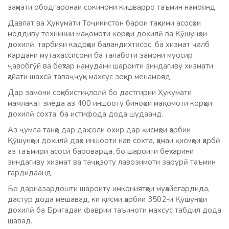
заҳмати ободгаронаи сокинони кишварро таъмин намоянд.
Давлат ва Ҳукумати Тоҷикистон барои таҳкими асосҳои
моддиву техникии мақомоти корҳои дохилӣ ва Қӯшунҳои
дохилӣ, тарбияи кадрҳои баландихтисос, ба хизмат ҷалб
кардани мутахассисони ба талаботи замони муосир
ҷавобгӯй ва беҳтар намудани шароити зиндагиву хизмати
ҳайати шахсӣ таваҷҷуҳи махсус зоҳир менамояд.
Дар замони соҳибистиқлолӣ бо дастгирии Ҳукумати
мамлакат зиёда аз 400 иншооту биноҳои мақомоти корҳои
дохилӣ сохта, ба истифода дода шудаанд.
Аз ҷумла танҳо дар даҳ соли охир дар қисмҳои ҳарбии
Қӯшунҳои дохилӣ даҳҳо иншооти нав сохта, ҳамаи қисмҳои ҳарбӣ
аз таъмири асосӣ бароварда, бо шароити беҳтарини
зиндагиву хизмат ва таҷҳизоту лавозимоти зарурӣ таъмин
гардидаанд.
Бо дарназардошти шароиту имкониятҳои муҳайёгардида,
дастур дода мешавад, ки қисми ҳарбии 3502-и Қӯшунҳои
дохилӣ ба Бригадаи фаврии таъиноти махсус табдил дода
шавад.