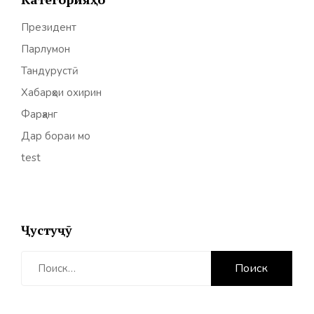
Президент
Парлумон
Тандурустӣ
Хабарҳои охирин
Фарҳанг
Дар бораи мо
test
Ҷустуҷӯ
Найти: