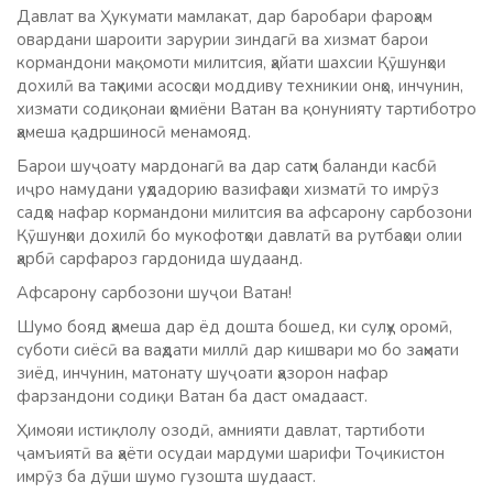
Давлат ва Ҳукумати мамлакат, дар баробари фароҳам
овардани шароити зарурии зиндагӣ ва хизмат барои
кормандони мақомоти милитсия, ҳайати шахсии Қӯшунҳои
дохилӣ ва таҳкими асосҳои моддиву техникии онҳо, инчунин,
хизмати содиқонаи ҳомиёни Ватан ва қонунияту тартиботро
ҳамеша қадршиносӣ менамояд.
Барои шуҷоату мардонагӣ ва дар сатҳи баланди касбӣ
иҷро намудани уҳдадорию вазифаҳои хизматӣ то имрӯз
садҳо нафар кормандони милитсия ва афсарону сарбозони
Қӯшунҳои дохилӣ бо мукофотҳои давлатӣ ва рутбаҳои олии
ҳарбӣ сарфароз гардонида шудаанд.
Афсарону сарбозони шуҷои Ватан!
Шумо бояд ҳамеша дар ёд дошта бошед, ки сулҳу оромӣ,
суботи сиёсӣ ва ваҳдати миллӣ дар кишвари мо бо заҳмати
зиёд, инчунин, матонату шуҷоати ҳазорон нафар
фарзандони содиқи Ватан ба даст омадааст.
Ҳимояи истиқлолу озодӣ, амнияти давлат, тартиботи
ҷамъиятӣ ва ҳаёти осудаи мардуми шарифи Тоҷикистон
имрӯз ба дӯши шумо гузошта шудааст.