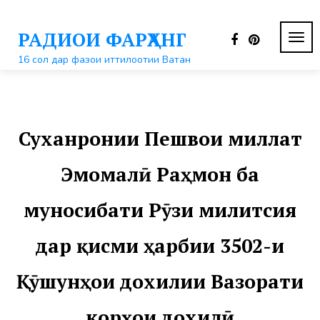
Перейти
к
РАДИОИ ФАРҲАНГ
контенту
ПЕР
НАВ
16 сол дар фазои иттилоотии Ватан
Суханронии Пешвои миллат
Эмомалӣ Раҳмон ба
муносибати Рӯзи милитсия
дар қисми ҳарбии 3502-и
Қӯшунҳои дохилии Вазорати
корҳои дохилӣ