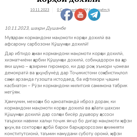
10.11.2023
0 Comments
BY
farhangfm.tj
10.11.2023, шаҳри Душанбе
Муҳтарам кормандони мақомоти корҳои дохилӣ ва
афсарону сарбозони Қӯшунҳои дохилӣ!
Дар ибтидо ҳамаи кормандони мақомоти корҳои дохилӣ,
хизматчиёни ҳарбии Қӯшунҳои дохилӣ, собиқадорон ва ҳар
яки шумо – ҳозирини гиромиро, ки дар роҳи эъмори ҷомеаи
демократӣ ва ҳуқуқбунёд дар Тоҷикистони соҳибистиқлол
саҳми арзанда гузошта истодаед, ба ифтихори ҷашни
касбиатон – Рӯзи кормандони милитсия самимона табрик
мегӯям.
Ҳамчунин, мехоҳам бо қаноатмандӣ иброз дорам, ки
кормандони мақомоти корҳои дохилӣ ва ҳайати шахсии
Қӯшунҳои дохилӣ дар солҳои бисёр душвору ҳассоси
таърихи навини халқи тоҷик якҷо бо дигар мақомоти ҳифзи
ҳуқуқ ва сохторҳои ҳарбӣ барои барқарорсозии ҳокимияти
конститутсионӣ, таъмин намудани суботу оромӣ, ҳифзи