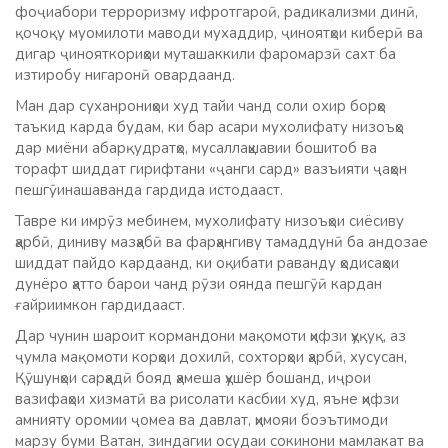
фоҷиабори терроризму ифротгароӣ, радикализми динӣ,
қочоқу муомилоти маводи мухаддир, ҷиноятҳои киберӣ ва
дигар ҷинояткориҳои муташаккили фаромарзӣ сахт ба
изтиробу нигаронӣ овардаанд.
Ман дар суханрониҳои худ тайи чанд соли охир борҳо
таъкид карда будам, ки бар асари мухолифату низоъҳо
дар миёни абарқудратҳо, мусаллаҳшавии бошитоб ва
торафт шиддат гирифтани «ҷанги сард» вазъияти ҷаҳон
пешгӯинашаванда гардида истодааст.
Тавре ки имрӯз мебинем, мухолифату низоъҳои сиёсиву
ҳарбӣ, диниву мазҳабӣ ва фарҳангиву тамаддунӣ ба андозае
шиддат пайдо кардаанд, ки оқибати раванду ҳодисаҳои
дунёро ҳатто барои чанд рӯзи оянда пешгӯӣ кардан
ғайриимкон гардидааст.
Дар чунин шароит кормандони мақомоти ҳифзи ҳуқуқ, аз
ҷумла мақомоти корҳои дохилӣ, сохторҳои ҳарбӣ, хусусан,
Қӯшунҳои сарҳадӣ бояд ҳамеша ҳушёр бошанд, иҷрои
вазифаҳои хизматӣ ва рисолати касбии худ, яъне ҳифзи
амнияту оромии ҷомеа ва давлат, ҳимояи боэътимоди
марзу буми Ватан, зиндагии осудаи сокинони мамлакат ва