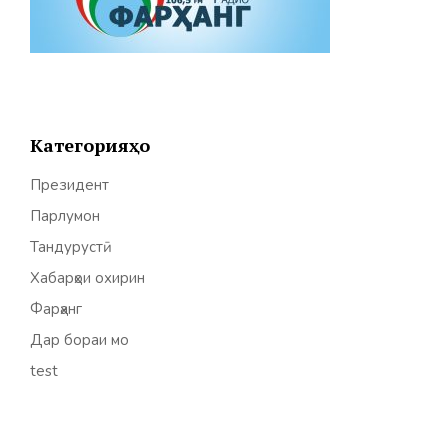
Категорияҳо
Президент
Парлумон
Тандурустӣ
Хабарҳои охирин
Фарҳанг
Дар бораи мо
test