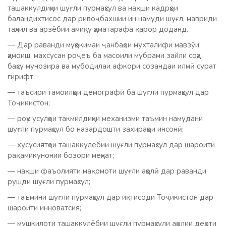
ташаккулдиҳии шуғли пурмаҳсул ва нақши кадрҳои
баландихтисос дар ривоҷбахшии ин намуди шуғл, мавриди
таҳлил ва арзёбии амиқу ҳаматарафа қарор доданд.
— Дар раванди муҳокимаи ҷанбаҳои мухталифи мавзӯи
ҳамоиш, махсусан роҷеъ ба масоили мубрами зайли соҳа
баҳсу мунозира ва мубодилаи афкори созандаи илмӣ сурат
гирифт:
— таъсири тамоилҳои демографӣ ба шуғли пурмаҳсул дар
Тоҷикистон;
— роҳу усулҳои такмилдиҳии механизми таъмин намудани
шуғли пурмаҳсул бо назардошти захираҳои инсонӣ;
— хусусиятҳои ташаккулёбии шуғли пурмаҳсул дар шароити
рақамикунонии бозори меҳнат;
— нақши фаъолияти мақомоти шуғли аҳолӣ дар раванди
рушди шуғли пурмаҳсул;
— таъмини шуғли пурмаҳсул дар иқтисоди Тоҷикистон дар
шароити инноватсия;
— мушкилоти ташаккулёбии шуғли пурмаҳсули аҳолии деҳоти