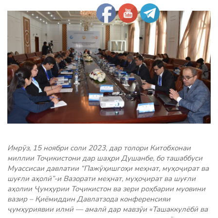
Имрӯз, 15 ноябри соли 2023, дар толори Китобхонаи
миллии Тоҷикистони дар шаҳри Душанбе, бо ташаббуси
Муассисаи давлатии “Пажӯҳишгоҳи меҳнат, муҳоҷират ва
шуғли аҳолӣ”-и Вазорати меҳнат, муҳоҷират ва шуғли
аҳолии Ҷумҳурии Тоҷикистон ва зери роҳбарии муовини
вазир – Қиёмиддин Давлатзода конференсияи
ҷумҳуриявии илмӣ — амалӣ дар мавзӯи «Ташаккулёбӣ ва