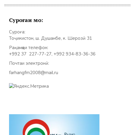
Суроғаи мо:
Суроға:
Тоҷикистон, ш. Душанбе, к. Шерозӣ 31
Рақамҳои телефон:
+992 37 227-77-27, +992 934-83-36-36
Почтаи электронӣ:
farhangfm2008@mail.ru