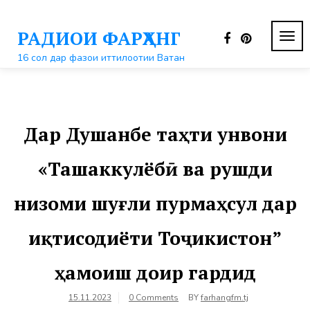
Перейти
к
РАДИОИ ФАРҲАНГ
контенту
ПЕР
НАВ
16 сол дар фазои иттилоотии Ватан
Дар Душанбе таҳти унвони
«Ташаккулёбӣ ва рушди
низоми шуғли пурмаҳсул дар
иқтисодиёти Тоҷикистон”
ҳамоиш доир гардид
15.11.2023
0 Comments
BY
farhangfm.tj