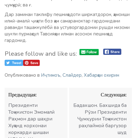
ҷумҳурӣ; ва ғ.
Дар заминаи таклифу пешниҳодоти ширкатдорон, ҳамоиши
илмӣ-амалӣ ҷиҳати боз ҳам самараноктар гардонидани
раванди ташаккулёбӣ ва устуворгардонии рушди низоми
шуғли пурмаҳсул Тавсияҳои илман асоснок пешниҳод
гардонид.
Please follow and like us:
Опубликовано в
Иҷтимоъ
,
Слайдер
,
Хабарҳои охирин
Навигация
Предыдущая:
Следующая:
по
записям
Президенти
Бадахшон. Бахшида ба
Тоҷикистон Эмомалӣ
Рӯзи Президенти
Раҳмон дар шаҳри
Ҷумҳурии Тоҷикистон
Хуҷанд корхонаи
раҳпаймоӣ баргузор
коркарди шишаи
шуд