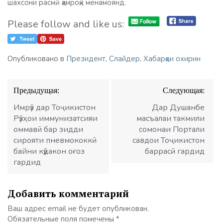
шахсони расмӣ ҳамроҳӣ менамоянд.
Please follow and like us:
Опубликовано в
Президент
,
Слайдер
,
Хабарҳои охирин
Навигация
Предыдущая:
Следующая:
по
записям
Имрӯз дар Тоҷикистон
Дар Душанбе
Рӯзҳои иммунизатсияи
масъалаи такмили
оммавӣ бар зидди
сомонаи Портали
сирояти пневмококкӣ
савдои Тоҷикистон
байни кӯдакон оғоз
баррасӣ гардид
гардид
Добавить комментарий
Ваш адрес email не будет опубликован.
Обязательные поля помечены
*