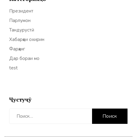
Президент
Парлумон
Тандурустӣ
Хабарҳои охирин
Фарҳанг
Дар бораи мо
test
Ҷустуҷӯ
Найти: