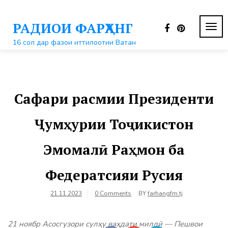
Перейти
к
РАДИОИ ФАРҲАНГ
контенту
ПЕР
НАВ
16 сол дар фазои иттилоотии Ватан
Сафари расмии Президенти
Ҷумҳурии Тоҷикистон
Эмомалӣ Раҳмон ба
Федератсияи Русия
21.11.2023
0 Comments
BY
farhangfm.tj
21 ноябр Асосгузори сулҳу ваҳдати миллӣ — Пешвои