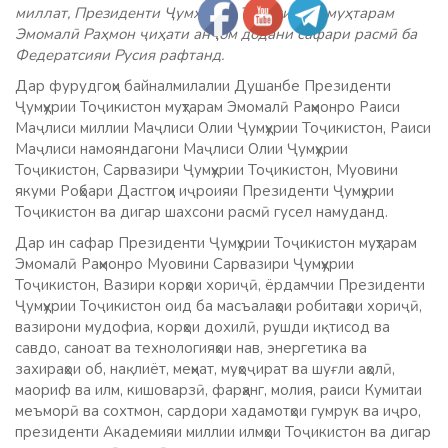
миллат, Президенти Ҷумҳурии Тоҷикистон муҳтарам
Эмомалӣ Раҳмон ҷиҳати анҷом додани сафари расмӣ ба
Федератсияи Русия рафтанд.
Дар фурудгоҳи байналмилалии Душанбе Президенти
Ҷумҳурии Тоҷикистон муҳтарам Эмомалӣ Раҳмонро Раиси
Маҷлиси миллии Маҷлиси Олии Ҷумҳурии Тоҷикистон, Раиси
Маҷлиси намояндагони Маҷлиси Олии Ҷумҳурии
Тоҷикистон, Сарвазири Ҷумҳурии Тоҷикистон, Муовини
якуми Роҳбари Дастгоҳи иҷроияи Президенти Ҷумҳурии
Тоҷикистон ва дигар шахсони расмӣ гусел намуданд.
Дар ин сафар Президенти Ҷумҳурии Тоҷикистон муҳтарам
Эмомалӣ Раҳмонро Муовини Сарвазири Ҷумҳурии
Тоҷикистон, Вазири корҳои хориҷӣ, ёрдамчии Президенти
Ҷумҳурии Тоҷикистон оид ба масъалаҳои робитаҳои хориҷӣ,
вазирони мудофиа, корҳои дохилӣ, рушди иқтисод ва
савдо, саноат ва технологияҳои нав, энергетика ва
захираҳои об, нақлиёт, меҳнат, муҳоҷират ва шуғли аҳолӣ,
маориф ва илм, кишоварзӣ, фарҳанг, молия, раиси Кумитаи
меъморӣ ва сохтмон, сардори хадамотҳои гумрук ва иҷро,
президенти Академияи миллии илмҳои Тоҷикистон ва дигар