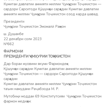
Кумитаи давлатии амнияти миллии Ҷумҳурии Тоҷикистон —
сардори Сарситоди Қӯшунҳои сарҳадии Кумитаи давлатии
амнияти миллии Ҷумҳурии Тоҷикистон озод карда шавад.
Президенти
Ҷумҳурии Тоҷикистон Эмомалӣ Раҳмон
ш. Душанбе
22 декабри соли 2023
№662
ФАРМОНИ
ПРЕЗИДЕНТИ ҶУМҲУРИИ ТОҶИКИСТОН
Дар бораи муовини якуми Фармондеҳи
Қӯшунҳои сарҳадии Кумитаи давлатии амнияти миллии
Ҷумҳурии Тоҷикистон — сардори Сарситоди Қӯшунҳои
сарҳадии
Кумитаи давлатии амнияти миллии Ҷумҳурии Тоҷикистон
таъин намудани Раҷабзода М. Р.
Мутобиқи моддаи 69 Конститутсияи Ҷумҳурии Тоҷикистон
фармон медиҳам: