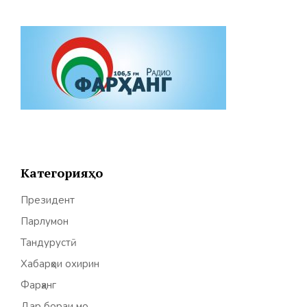
Категорияҳо
Президент
Парлумон
Тандурустӣ
Хабарҳои охирин
Фарҳанг
Дар бораи мо