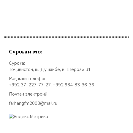
Суроғаи мо:
Суроға:
Тоҷикистон, ш. Душанбе, к. Шерозӣ 31
Рақамҳои телефон:
+992 37 227-77-27, +992 934-83-36-36
Почтаи электронӣ:
farhangfm2008@mail.ru