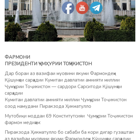
ФАРМОНИ
ПРЕЗИДЕНТИ ҶУМҲУРИИ ТОҶИКИСТОН
Дар бораи аз вазифаи муовини якуми Фармондеҳи
Қӯшунҳои сарҳадии Кумитаи давлатии амнияти миллии
Ҷумҳурии Тоҷикистон — сардори Сарситоди Қӯшунҳои
сарҳадии
Кумитаи давлатии амнияти миллии Ҷумҳурии Тоҷикистон
озод намудани Пиракзода Ҳикматулло
Мутобиқи моддаи 69 Конститутсияи Ҷумҳурии Тоҷикистон
фармон медиҳам:
Пиракзода Ҳикматулло бо сабаби ба кори дигар гузаштан
аз вазифаи муовини якуми Фармондеҳи Қӯшунҳои сарҳадии