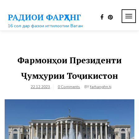
Перейти
к
РАДИОИ ФАРҲАНГ
контенту
ПЕР
НАВ
16 сол дар фазои иттилоотии Ватан
Фармонҳои Президенти
Ҷумҳурии Тоҷикистон
22.12.2023
0 Comments
BY
farhangfm.tj