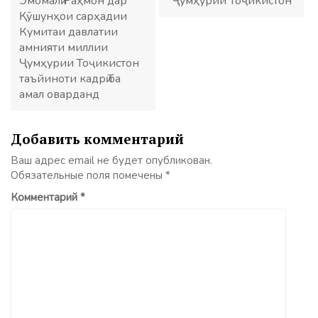
Эмомалӣ Раҳмон дар
Ҷумҳурии Тоҷикистон
Қӯшунҳои сарҳадии
Кумитаи давлатии
амнияти миллии
Ҷумҳурии Тоҷикистон
таъйиноти кадрӣ ба
амал оварданд
Добавить комментарий
Ваш адрес email не будет опубликован.
Обязательные поля помечены
*
Комментарий
*