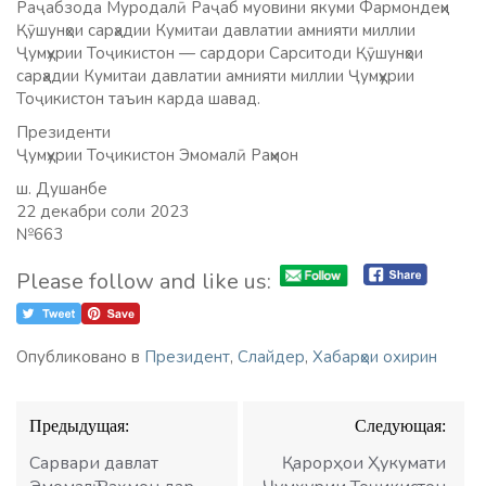
Раҷабзода Муродалӣ Раҷаб муовини якуми Фармондеҳи
Қӯшунҳои сарҳадии Кумитаи давлатии амнияти миллии
Ҷумҳурии Тоҷикистон — сардори Сарситоди Қӯшунҳои
сарҳадии Кумитаи давлатии амнияти миллии Ҷумҳурии
Тоҷикистон таъин карда шавад.
Президенти
Ҷумҳурии Тоҷикистон Эмомалӣ Раҳмон
ш. Душанбе
22 декабри соли 2023
№663
Please follow and like us:
Опубликовано в
Президент
,
Слайдер
,
Хабарҳои охирин
Навигация
Предыдущая:
Следующая:
по
записям
Сарвари давлат
Қарорҳои Ҳукумати