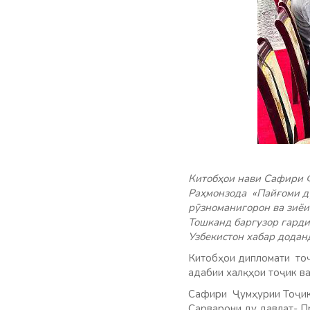
Китобҳои нави Сафири 
Раҳмонзода «Пайғоми дӯ
рӯзноманигорон ва зиё
Тошканд баргузор гарди
Узбекистон хабар додан
Китобҳои дипломати тоҷ
адабии халқҳои тоҷик ва
Сафири Ҷумҳурии Тоҷики
Сарварони ду давлат- П