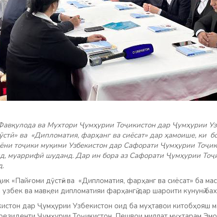
Фавқулода ва Мухтори Ҷумҳурии Тоҷикистон дар Ҷумҳурии Уз
стӣ» ва «Дипломатия, фарҳанг ва сиёсат» дар ҳамоише, ки б
иёни тоҷики муқими Узбекистон дар Сафорати Ҷумҳурии Тоҷи
д, муаррифӣ шуданд. Дар ин бора аз Сафорати Ҷумҳурии Тоҷ
д.
ик «Пайғоми дӯстӣ» ва «Дипломатия, фарҳанг ва сиёсат» ба ма
 узбек ва мавқеи дипломатияи фарҳангӣ дар шароити кунунӣ б
стон дар Ҷумҳурии Узбекистон оид ба муҳтавои китобҳояш м
резиденти Ҷумҳурии Тоҷикистон, Пешвои миллат муҳтарам Эмом