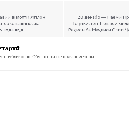
авии вилояти Хатлон
28 декабр — Паёми П
тобхонашиносӣ ва
Тоҷикистон, Пешвои милл
кушода шуд
Раҳмон ба Маҷлиси Олии Ҷ
нтарий
ет опубликован.
Обязательные поля помечены
*