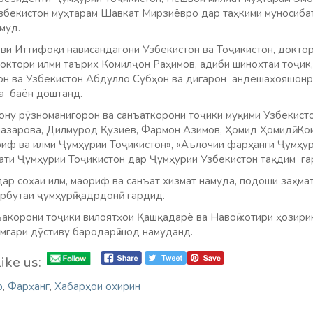
бекистон муҳтарам Шавкат Мирзиёвро дар таҳкими муносибат
муд.
узви Иттифоқи нависандагони Узбекистон ва Тоҷикистон, докт
ктори илми таърих Комилҷон Раҳимов, адиби шинохтаи тоҷик
он ва Узбекистон Абдулло Субҳон ва дигарон андешаҳояшонр
а баён доштанд.
ну рӯзноманигорон ва санъаткорони тоҷики муқими Узбекисто
азарова, Дилмурод Қузиев, Фармон Азимов, Ҳомид Ҳомидӣ, К
иф ва илми Ҷумҳурии Тоҷикистон», «Аълочии фарҳанги Ҷумҳур
ти Ҷумҳурии Тоҷикистон дар Ҷумҳурии Узбекистон тақдим га
ар соҳаи илм, маориф ва санъат хизмат намуда, подоши заҳма
рбутаи ҷумҳурӣ қадрдонӣ гардид.
акорони тоҷики вилоятҳои Қашқадарё ва Навоӣ хотири ҳозири
умгари дӯстиву бародарӣ шод намуданд.
ike us:
р
,
Фарҳанг
,
Хабарҳои охирин