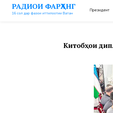
Перейти
РАДИОИ ФАРҲАНГ
к
Президент
контенту
16 сол дар фазои иттилоотии Ватан
Китобҳои дип