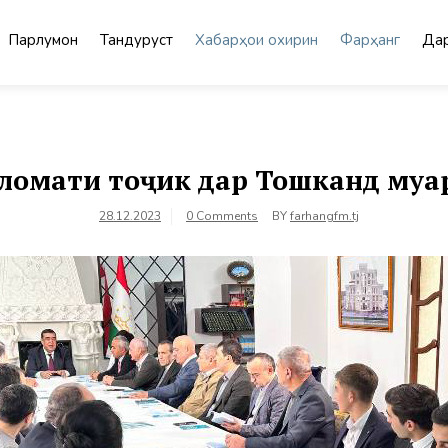
Парлумон
Тандурустӣ
Хабарҳои охирин
Фарҳанг
Дар
ломати тоҷик дар Тошканд му
28.12.2023
0 Comments
BY
farhangfm.tj