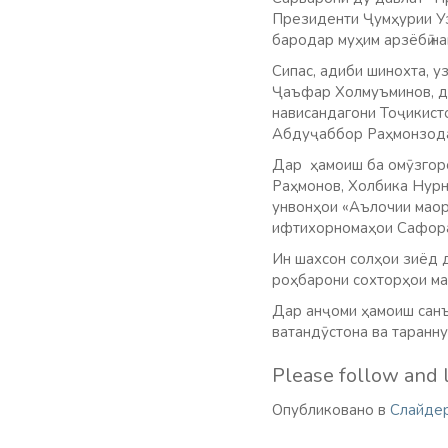
Президенти Ҷумҳурии Уз
бародар муҳим арзёбӣ на
Сипас, адиби шинохта, 
Ҷаъфар Холмуъминов, до
нависандагони Тоҷикист
Абдуҷаббор Раҳмонзод
Дар ҳамоиш ба омӯзгоро
Раҳмонов, Холбика Нурн
унвонҳои «Аълочии маор
ифтихорномаҳои Сафора
Ин шахсон солҳои зиёд д
роҳбарони сохторҳои ма
Дар анҷоми ҳамоиш санъ
ватандӯстона ва таранн
Please follow and l
Опубликовано в
Слайде