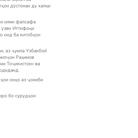
ҳои дӯстонаи ду халқи
ори илми фалсафа
, узви Иттифоқи
о оид ба китобҳои
н, аз ҷумла Узбакбой
омилҷон Раҳимов
ии Тоҷикистон» ва
рдиданд.
тҳои онҳо аз ҷониби
нро бо сурудҳои