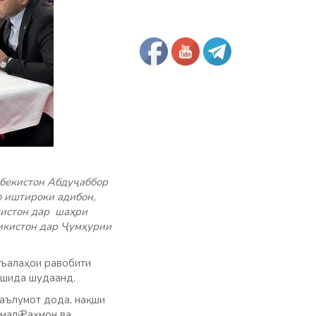
бекистон Абдуҷаббор
о иштироки адибон,
кистон дар шаҳри
икистон дар Ҷумҳурии
съалаҳои равобити
ахшида шудаанд.
аълумот дода, нақши
алӣ Раҳмон ва