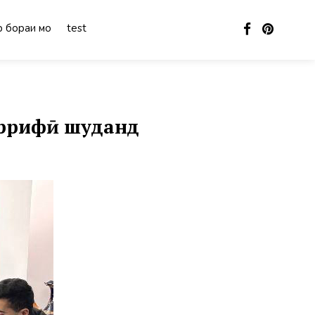
 бораи мо
test
аррифӣ шуданд