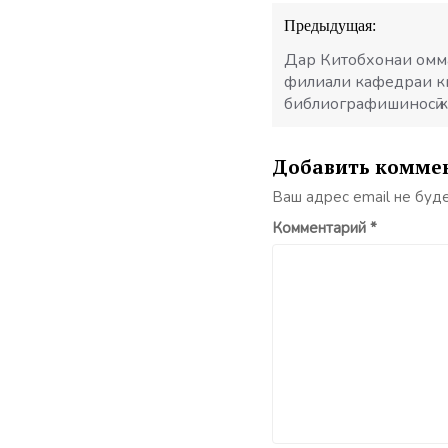
Навигация
Предыдущая:
по
записям
Дар Китобхонаи омм
филиали кафедраи ки
библиографишиносӣ 
Добавить комме
Ваш адрес email не буд
Комментарий
*