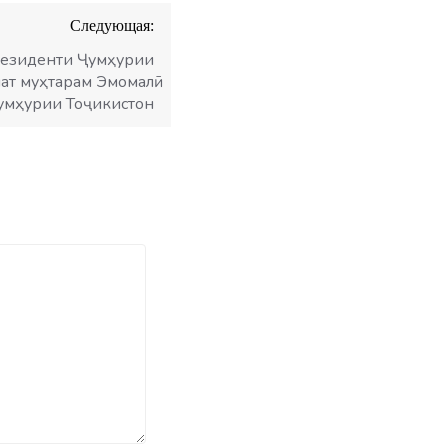
Следующая:
резиденти Ҷумҳурии
ат муҳтарам Эмомалӣ
умҳурии Тоҷикистон