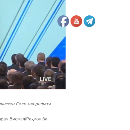
икистон Соли маърифати
рам Эмомалӣ Раҳмон ба