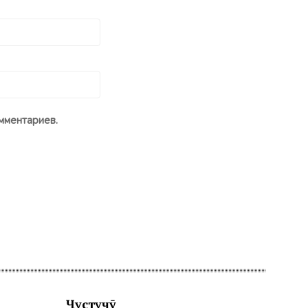
мментариев.
Ҷустуҷӯ