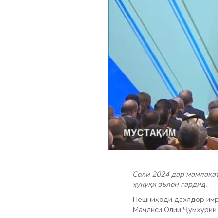
Соли 2024 дар мамлакат
ҳуқуқӣ эълон гардид.
Пешниҳоди дахлдор имрӯ
Маҷлиси Олии Ҷумҳурии 