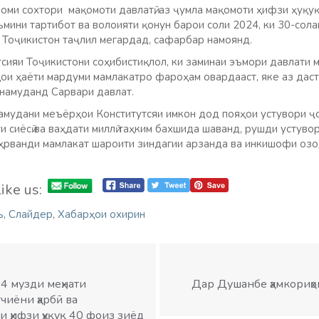
моми сохтори мақомоти давлатӣ, аз ҷумла мақомоти ҳифзи ҳуқу
мини тартибот ва волоияти қонун барои соли 2024, ки 30-сола
 Тоҷикистон таҷлил мегардад, сафарбар намоянд.
сияи Тоҷикистони соҳибистиқлол, ки заминаи эъмори давлати му
ои ҳаёти мардуми мамлакатро фароҳам овардааст, яке аз дас
намуданд Сарвари давлат.
 намудани меъёрҳои Конститутсяи имкон дод пояҳои устувори ҷ
ти сиёсӣ ва ваҳдати миллӣ таҳким бахшида шаванд, рушди устуво
аҳрванди мамлакат шароити зиндагии арзанда ва инкишофи озо
ike us:
ъ
,
Слайдер
,
Хабарҳои охирин
4 музди меҳнати
Дар Душанбе ҳамкориҳо
чиёни ҳарбӣ ва
 ҳифзи ҳуқуқ 40 фоиз зиёд