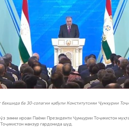
 бахшида ба 30-солагии қабули Конститутсияи Ҷумҳурии Тоҷ
з зимни ироаи Паёми Президенти Ҷумҳурии Тоҷикистон муҳта
Тоҷикистон манзур гардонида шуд.