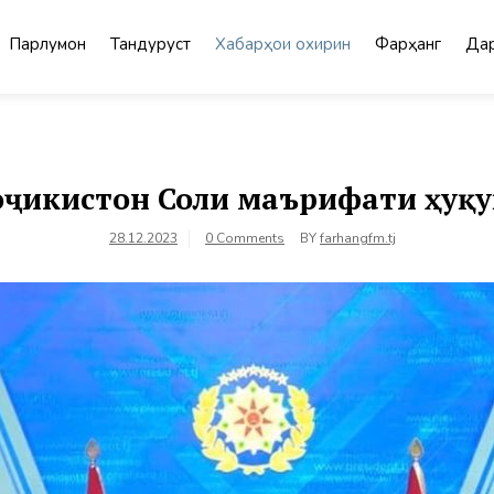
Парлумон
Тандурустӣ
Хабарҳои охирин
Фарҳанг
Дар
Тоҷикистон Соли маърифати ҳуқу
28.12.2023
0 Comments
BY
farhangfm.tj