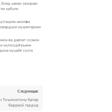
қ бояд ҳамаи захираю
гии қабули
стақили миллӣ ва
товардҳои муҳимтарини
омеа ва давлат созмон
ри иқтисодӣ таъмин
дона муҳайё сохта
Следующая:
и Тоҷикистону Қатар
баррасӣ гардид