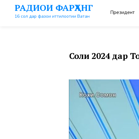
Перейти
РАДИОИ ФАРҲАНГ
к
Президент
контенту
16 сол дар фазои иттилоотии Ватан
Соли 2024 дар 