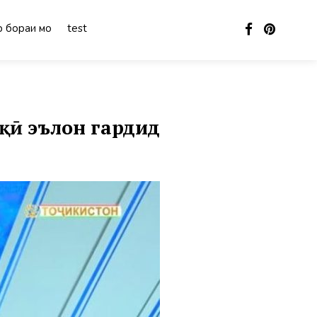
 бораи мо
test
қӣ эълон гардид