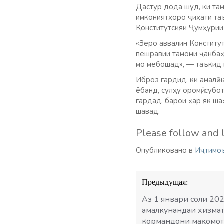
Дастур дода шуд, ки та
имкониятҳоро ҷиҳати таъ
Конститутсияи Ҷумҳурии
«Зеро аввалин Конститут
пешравии тамоми ҷанбаҳ
мо мебошад», — таъкид 
Иброз гардид, ки амалӣ
ёбанд, сулҳу оромӣ, субо
гардад, барои ҳар як ш
шавад.
Please follow and l
Опубликовано в
Иҷтимо
Навигация
Предыдущая:
по
записям
Аз 1 январи соли 202
амалкунандаи хизмат
кормандони мақомоти