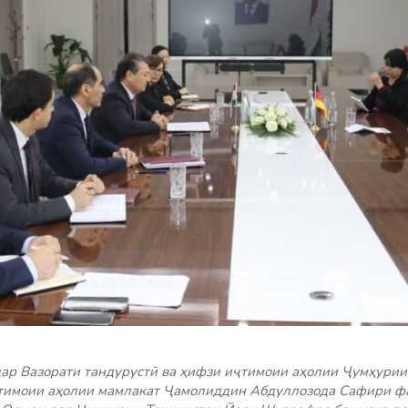
дар Вазорати тандурустӣ ва ҳифзи иҷтимоии аҳолии Ҷумҳурии
ҷтимоии аҳолии мамлакат Ҷамолиддин Абдуллозода Сафири ф