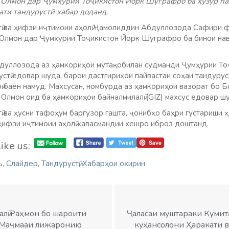
Олмон дар Ҷумҳурии Тоҷикистон Йорк Шуграфро ба ҳузур паз
ати тандурустӣ хабар доданд.
тӣ ва ҳифзи иҷтимоии аҳолӣ Ҷамолиддин Абдуллозода Сафири 
Олмон дар Ҷумҳурии Тоҷикистон Йорк Шуграфро ба бинои нав
дуллозода аз ҳамкориҳои мутақобилан судманди Ҷумҳурии То
стӣ ёдовар шуда, барои дастгириҳои пайвастаи соҳаи тандурус
ӣ баён намуд. Махсусан, номбурда аз ҳамкориҳои вазорат бо 
Олмон оид ба ҳамкориҳои байналмилалӣ (GIZ) махсус ёдовар шу
ӣ ва ҳусни тафоҳум баргузор гашта, ҷонибҳо баҳри густариши
 ҳифзи иҷтимоии аҳолӣ ҳавасмандии хешро иброз доштанд.
ike us:
ъ
,
Слайдер
,
Тандурустӣ
,
Хабарҳои охирин
лӣ Раҳмон бо шароити
Ҷаласаи муштараки Кумит
 Маҷмааи лижаронию
куҳансолони Ҳаракати в