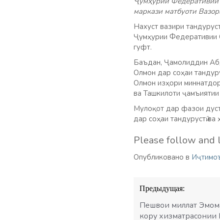
Ҷумҳурии Федеративии 
маркази матбуоти Вазор
Нахуст вазири тандурус
Ҷумҳурии Федеративии 
гуфт.
Баъдан, Ҷамолиддин Аб
Олмон дар соҳаи тандуру
Олмон изҳори миннатдор
ва Ташкилоти ҷамъиятии 
Мулоқот дар фазои дуст
дар соҳаи тандурустӣ ва
Please follow and l
Опубликовано в
Иҷтимо
Навигация
Предыдущая:
по
записям
Пешвои миллат Эмома
кору хизматрасонии