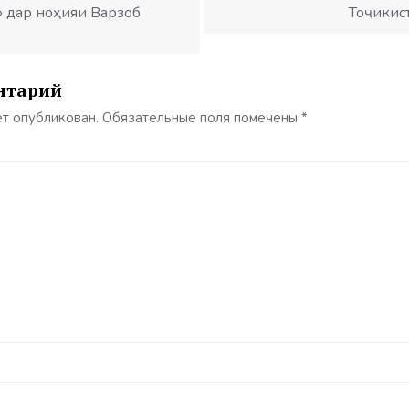
 дар ноҳияи Варзоб
Тоҷикис
нтарий
ет опубликован.
Обязательные поля помечены
*