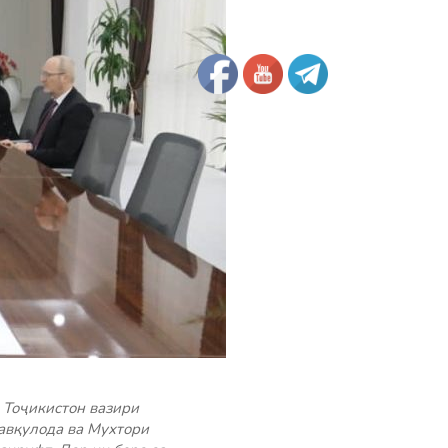
 Тоҷикистон вазири
авқулода ва Мухтори