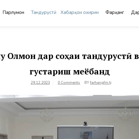
Парлумон
Тандурустӣ
Хабарҳои охирин
Фарҳанг
Дар
 Олмон дар соҳаи тандурустӣ 
густариш меёбанд
29.12.2023
0 Comments
BY
farhangfm.tj