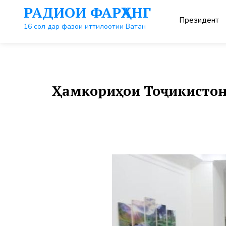
Перейти
РАДИОИ ФАРҲАНГ
к
Президент
контенту
16 сол дар фазои иттилоотии Ватан
Ҳамкориҳои Тоҷикистону