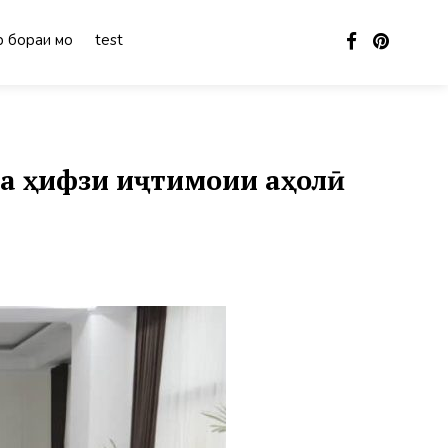
 бораи мо
test
ва ҳифзи иҷтимоии аҳолӣ