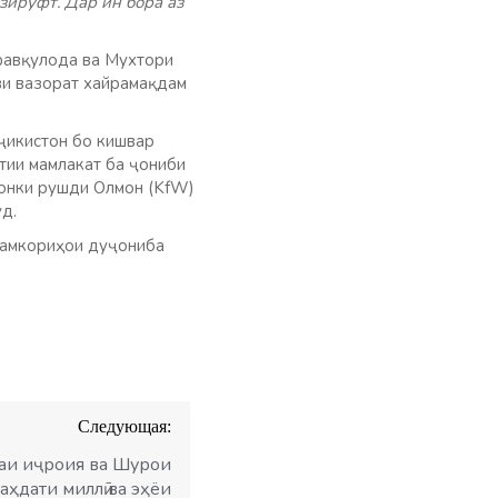
ируфт. Дар ин бора аз
фавқулода ва Мухтори
и вазорат хайрамақдам
ҷикистон бо кишвар
тии мамлакат ба ҷониби
Бонки рушди Олмон (KfW)
д.
 ҳамкориҳои дуҷониба
Следующая:
аи иҷроия ва Шурои
аҳдати миллӣ ва эҳёи