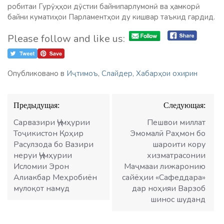
робитаи Гурӯҳҳои дӯстии байнипарлумонӣ ва ҳамкорӣ
байни куматиҳои Парламентҳои ду кишвар таъкид гардид.
Please follow and like us:
Опубликовано в
Иҷтимоъ
,
Слайдер
,
Хабарҳои охирин
Навигация
Предыдущая:
Следующая:
по
записям
Сарвазири Ҷумҳурии
Пешвои миллат
Тоҷикистон Қоҳир
Эмомалӣ Раҳмон бо
Расулзода бо Вазири
шароити кору
неруи Ҷумҳурии
хизматрасонии
Исломии Эрон
Маҷмааи лижаронию
Алиакбар Меҳробиён
сайёҳии «Сафеддара»
мулоқот намуд
дар ноҳияи Варзоб
шинос шуданд