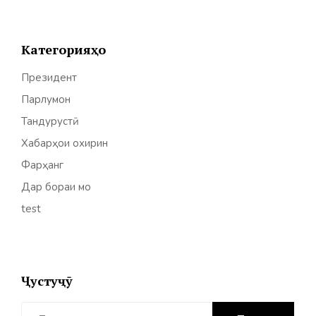
Категорияҳо
Президент
Парлумон
Тандурустӣ
Хабарҳои охирин
Фарҳанг
Дар бораи мо
test
Ҷустуҷӯ
Найти: