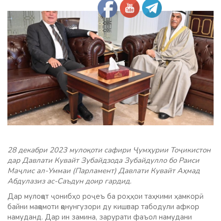
28 декабри 2023 мулоқоти сафири Ҷумҳурии Тоҷикистон
дар Давлати Кувайт Зубайдзода Зубайдулло бо Раиси
Маҷлис ал-Уммаи (Парламент) Давлати Кувайт Аҳмад
Абдулазиз ас-Саъдун доир гардид.
Дар мулоқот ҷонибҳо роҷеъ ба роҳҳои таҳкими ҳамкорӣ
байни мақомоти қонунгузори ду кишвар табодули афкор
намуданд. Дар ин замина, зарурати фаъол намудани