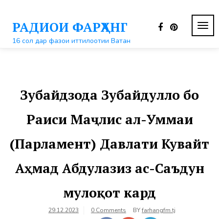
Перейти
к
РАДИОИ ФАРҲАНГ
контенту
ПЕР
НАВ
16 сол дар фазои иттилоотии Ватан
Зубайдзода Зубайдулло бо
Раиси Маҷлис ал-Уммаи
(Парламент) Давлати Кувайт
Аҳмад Абдулазиз ас-Саъдун
мулоқот кард
29.12.2023
0 Comments
BY
farhangfm.tj