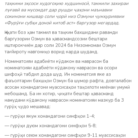
таҳкими эҳсоси худогоҳию худшиносӣ, такмили захираи
луғавӣ ва мусоидат дар рушди ҷаҳони маънавии
сокинони кишвар соли ҷорӣ низ Озмуни ҷумҳуриявии
«Фурӯғи субҳи доноӣ китоб аст» баргузор мегардад.
Ҷиҳати боз ҳам такмил ва таҳким бахшидани раванди
баргузории Озмун ва ҳавасмандсозии бештари
иштирокчиён дар соли 2024 ба Низомномаи Озмун
тағйироту навгониҳо ворид карда шуданд.
Номинатсияи адабиёти кӯдакон ва наврасон ба
номинатсияи адабиёти кӯдакону наврасон ва осори
шифоҳӣ табдил дода шуд. Ин номинатсия яке аз
фаъолтарин бахшҳои Озмун ба шумор рафта, довталабон
асосан хонандагони муассисаҳои таҳсилоти миёнаи умумӣ
мебошанд. Ба ин хотир, ҷиҳати бештар ҳавасманд
намудани кӯдакону наврасон номинатсияи мазкур ба 3
гурӯҳ ҷудо мешавад:
— гурӯҳи якум хонандагони синфҳои 1-4;
— гурӯҳи дуюм хонандагони синфҳои 5-8;
— гурӯҳи сеюм хонандагони синфҳои 9-11 муассисаҳои