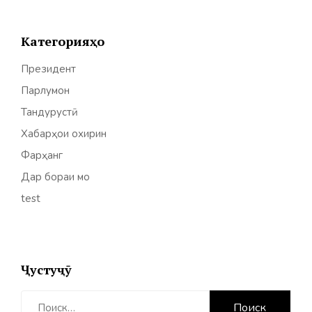
Категорияҳо
Президент
Парлумон
Тандурустӣ
Хабарҳои охирин
Фарҳанг
Дар бораи мо
test
Ҷустуҷӯ
Найти: