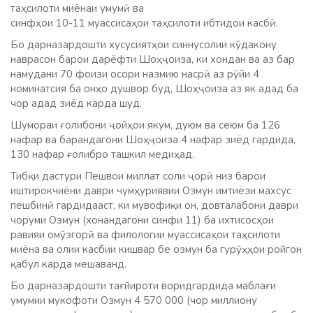
таҳсилоти миёнаи умумӣ ва
синфҳои 10-11 муассисаҳои таҳсилоти ибтидои касбӣ.
Бо дарназардошти хусусиятҳои синнусолии кӯдакону
наврасон барои дарёфти Шоҳҷоиза, ки хондан ва аз бар
намудани 70 фоизи осори назмию насрӣ аз рӯйи 4
номинатсия ба онҳо душвор буд, Шоҳҷоиза аз як адад ба
чор адад зиёд карда шуд.
Шумораи ғолибони ҷойҳои якум, дуюм ва сеюм ба 126
нафар ва барандагони Шоҳҷоиза 4 нафар зиёд гардида,
130 нафар ғолибро ташкил медиҳад.
Тибқи дастури Пешвои миллат соли ҷорӣ низ барои
иштирокчиёни даври чумҳуриявии Озмун имтиёзи махсус
пешбинӣ гардидааст, ки мувофиқи он, довталабони даври
чоруми Озмун (хонандагони синфи 11) ба ихтисосҳои
равияи омӯзгорӣ ва филологии муассисаҳои таҳсилоти
миёна ва олии касбии кишвар бе озмун ба гурӯҳҳои ройгон
қабул карда мешаванд.
Бо дарназардошти тағйироти воридгардида маблағи
умумии мукофоти Озмун 4 570 000 (чор миллиону