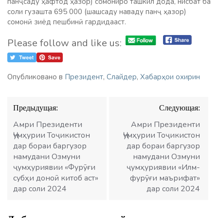
панҷсаду ҳафтод ҳазор) сомониро ташкил дода, нисбат ба
соли гузашта 695 000 (шашсаду наваду панҷ ҳазор)
сомонӣ зиёд пешбинӣ гардидааст.
Please follow and like us:
Опубликовано в
Президент
,
Слайдер
,
Хабарҳои охирин
Навигация
Предыдущая:
Следующая:
по
записям
Амри Президенти
Амри Президенти
Ҷумҳурии Тоҷикистон
Ҷумҳурии Тоҷикистон
дар бораи баргузор
дар бораи баргузор
намудани Озмуни
намудани Озмуни
ҷумҳуриявии «Фурӯғи
ҷумҳуриявии «Илм-
субҳи доноӣ китоб аст»
фурӯғи маърифат»
дар соли 2024
дар соли 2024