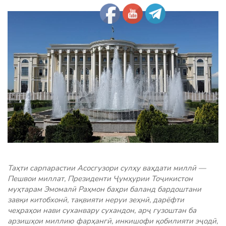
Таҳти cарпарастии Асосгузори сулҳу ваҳдати миллӣ —
Пешвои миллат, Президенти Ҷумҳурии Тоҷикистон
муҳтарам Эмомалӣ Раҳмон баҳри баланд бардоштани
завқи китобхонӣ, тақвияти неруи зеҳнӣ, дарёфти
чеҳраҳои нави суханвару сухандон, арҷ гузоштан ба
арзишҳои миллию фарҳангӣ, инкишофи қобилияти эҷодӣ,