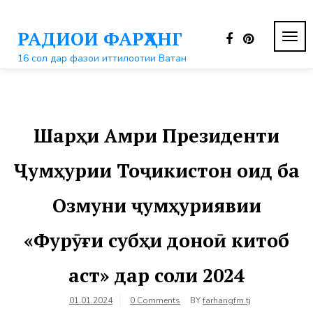
Перейти
к
РАДИОИ ФАРҲАНГ
контенту
ПЕР
НАВ
16 сол дар фазои иттилоотии Ватан
Шарҳи Амри Президенти
Ҷумҳурии Тоҷикистон оид ба
Озмуни ҷумҳуриявии
«Фурӯғи субҳи доноӣ китоб
аст» дар соли 2024
01.01.2024
0 Comments
BY
farhangfm.tj