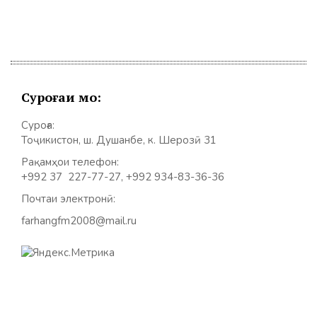
Суроғаи мо:
Суроға:
Тоҷикистон, ш. Душанбе, к. Шерозӣ 31
Рақамҳои телефон:
+992 37 227-77-27, +992 934-83-36-36
Почтаи электронӣ:
farhangfm2008@mail.ru