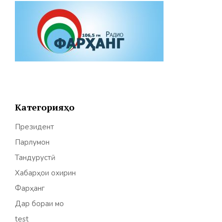
Категорияҳо
Президент
Парлумон
Тандурустӣ
Хабарҳои охирин
Фарҳанг
Дар бораи мо
test