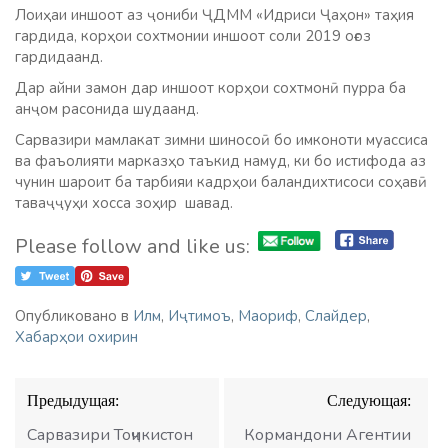
Лоиҳаи иншоот аз ҷониби ҶДММ «Идриси Ҷаҳон» таҳия
гардида, корҳои сохтмонии иншоот соли 2019 оғоз
гардидаанд.
Дар айни замон дар иншоот корҳои сохтмонӣ пурра ба
анҷом расонида шудаанд.
Сарвазири мамлакат зимни шиносоӣ бо имконоти муассиса
ва фаъолияти марказҳо таъкид намуд, ки бо истифода аз
чунин шароит ба тарбияи кадрҳои баландихтисоси соҳавӣ
таваҷҷуҳи хосса зоҳир шавад.
Please follow and like us:
Опубликовано в
Илм
,
Иҷтимоъ
,
Маориф
,
Слайдер
,
Хабарҳои охирин
Навигация
Предыдущая:
Следующая:
по
записям
Сарвазири Тоҷикистон
Кормандони Агентии