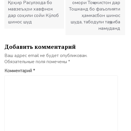
Қоҳир Расулзода бо
омори Тоҷикистон дар
мавзеъҳои хавфнок
Тошканд бо фаъолияти
дар соҳили сойи Кӯлоб
ҳамкасбон шинос
шинос шуд
шуда, табодули таҷриба
намуданд
Добавить комментарий
Ваш адрес email не будет опубликован.
Обязательные поля помечены
*
Комментарий
*