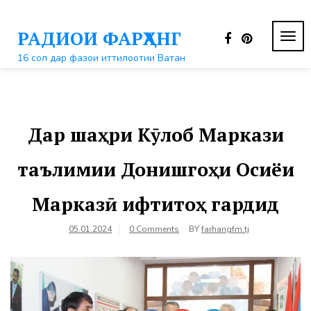
Перейти
к
РАДИОИ ФАРҲАНГ
контенту
ПЕР
НАВ
16 сол дар фазои иттилоотии Ватан
Дар шаҳри Кӯлоб Маркази
таълимии Донишгоҳи Осиёи
Марказӣ ифтитоҳ гардид
05.01.2024
0 Comments
BY
farhangfm.tj