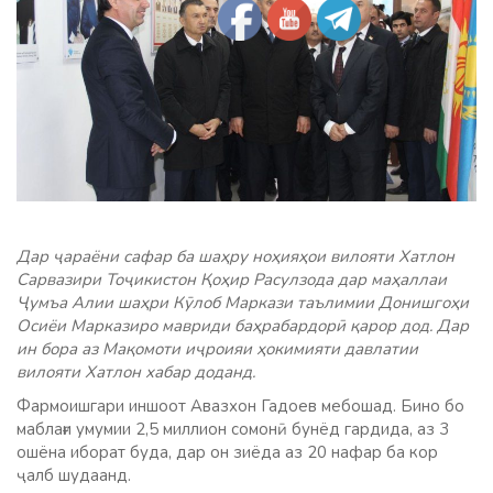
Дар ҷараёни сафар ба шаҳру ноҳияҳои вилояти Хатлон
Сарвазири Тоҷикистон Қоҳир Расулзода дар маҳаллаи
Ҷумъа Алии шаҳри Кӯлоб Маркази таълимии Донишгоҳи
Осиёи Марказиро мавриди баҳрабардорӣ қарор дод. Дар
ин бора аз Мақомоти иҷроияи ҳокимияти давлатии
вилояти Хатлон хабар доданд.
Фармоишгари иншоот Авазхон Гадоев мебошад. Бино бо
маблағи умумии 2,5 миллион сомонӣ бунёд гардида, аз 3
ошёна иборат буда, дар он зиёда аз 20 нафар ба кор
ҷалб шудаанд.