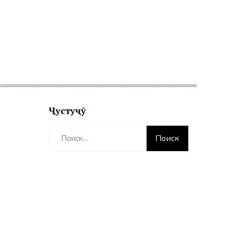
Ҷустуҷӯ
Найти: