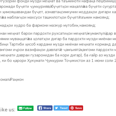
ғгузории фонди музди меҳнат ва таъминоти нафақа пешбинишу
ромади буҷети ҷумҳуриявӣ, буҷетҳои маҳаллӣ ва буҷети суғурта
 ҳимояшавандаи буҷет, азнавтақсимкунии моддаҳои дигари ха
ӣ ва маблағҳои махсуси ташкилотҳои буҷетӣ таъмин намоянд;
анадҳои худро ба фармони мазкур мутобиқ намоянд;
аи меҳнат барои пардохти рухсатиҳои меҳнатӣ, кумакпулӣ дар в
ямии муваққатӣ ва ҳолатҳои дигар ба пардохти музди миёнаи м
обиқи Тартиби ҳисоб кардани музди миёнаи меҳнати корманд д
нгоми иҷрои вазифаҳои давлатӣ ё ҷамъиятӣ, ҳангоми пардохти м
меҳнати давраи гузаронидан ба кори дигар), ба ғайр аз музди
, ки бо қарори Ҳукумати Ҷумҳурии Тоҷикистон аз 1 июни соли
омалӣ Раҳмон
ike us: