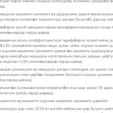
ҳнат барои тамоми соҳаҳои иқтисодиву иҷтимоии ҷумҳурӣ ба ан
ад;
андони мақомоти ҳокимият ва идоракунии давлатӣ, муассисаҳо
устӣ, ҳифзи иҷтимоӣ ва ташкилотҳои дигари буҷетӣ 40 дарсад зи
вӣ барои ҳисоб намудани маоши вазифавии кормандони соҳаи т
монӣ муқаррар карда шавад;
вӣ ҳамчун асоси коэффитсиентҳои тарифӣ барои хизматчиёни д
 1120 сомонӣ, категорияҳои якум, дуюм, сеюм, чоруми хизмати 
и иҷроияи маҳаллии ҳокимияти давлатӣ ва мақомоти худидораку
 барои мансабҳои маъмурии категорияҳои панҷум, шашум, ҳафту
а андозаи 1160 сомонӣ муқаррар карда шавад;
андаи донишҷӯён ва намудҳои дигари стипендия, аз ҷумла сти
муассисаҳои олии ҳарбӣ ва Академияи Вазорати корҳои дохили
иёд карда шаванд;
еҳнатӣ ва иҷтимоӣ, инчунин иловапулӣ ба онҳо дар ҳаҷми 30 дар
сатсия (зиёд) карда шаванд.
ҷикистон ва мақомоти иҷроияи маҳаллии ҳокимияти давлатӣ:
азкурро дар соли 2024 аз ҳисоби маблағҳои дар буҷети дав