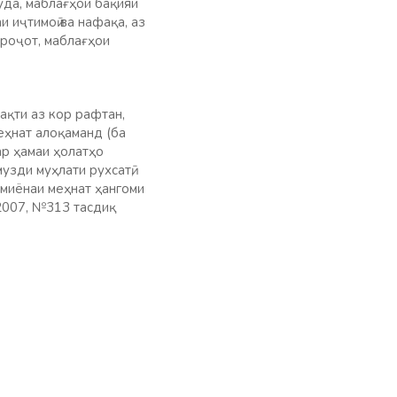
да, маблағҳои бақияи
и иҷтимоӣ ва нафақа, аз
роҷот, маблағҳои
ақти аз кор рафтан,
еҳнат алоқаманд (ба
ар ҳамаи ҳолатҳо
узди муҳлати рухсатӣ,
 миёнаи меҳнат ҳангоми
 2007, №313 тасдиқ