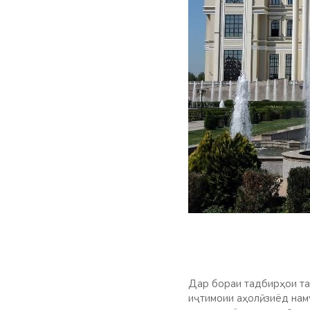
Дар бораи тадбирҳои та
иҷтимоии аҳолӣ, зиёд н