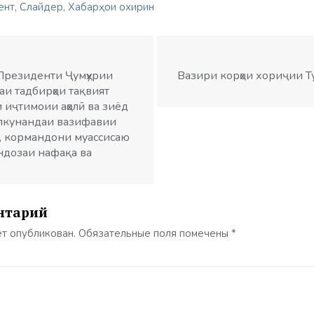
ент
,
Слайдер
,
Хабарҳои охирин
 Президенти Ҷумҳурии
Вазири корҳои хориҷии Т
аи тадбирҳои тақвият
и иҷтимоии аҳолӣ ва зиёд
лкунандаи вазифавии
, кормандони муассисаю
андозаи нафақа ва
нтарий
ет опубликован.
Обязательные поля помечены
*