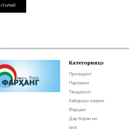
Категорияҳо
Президент
Парлумон
Тандурустӣ
Хабарҳои охирин
Фарҳанг
Дар бораи мо
test