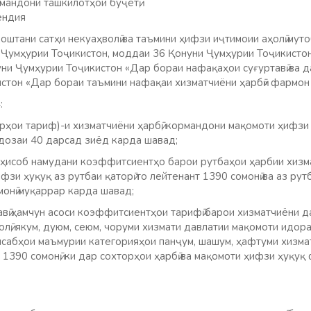
рмандони ташкилотҳои буҷетӣ,
ендия
оштани сатҳи некуаҳволӣ ва таъмини ҳифзи иҷтимоии аҳолӣ мут
 Ҷумҳурии Тоҷикистон, моддаи 36 Қонуни Ҷумҳурии Тоҷикисто
уни Ҷумҳурии Тоҷикистон «Дар бораи нафақаҳои суғуртавӣ ва д
стон «Дар бораи таъмини нафақаи хизматчиёни ҳарбӣ» фармон
:
рҳои тариф)-и хизматчиёни ҳарбӣ, кормандони мақомоти ҳифзи
ндозаи 40 дарсад зиёд карда шавад;
 ҳисоб намудани коэффитсиентҳо барои рутбаҳои ҳарбии хизма
зи ҳуқуқ аз рутбаи қаторӣ то лейтенант 1390 сомонӣ ва аз рут
монӣ муқаррар карда шавад;
вӣ ҳамчун асоси коэффитсиентҳои тарифӣ барои хизматчиёни д
лӣ, якум, дуюм, сеюм, чоруми хизмати давлатии мақомоти идора
ансабҳои маъмурии категорияҳои панҷум, шашум, ҳафтуми хизма
1390 сомонӣ, ки дар сохторҳои ҳарбӣ ва мақомоти ҳифзи ҳуқуқ