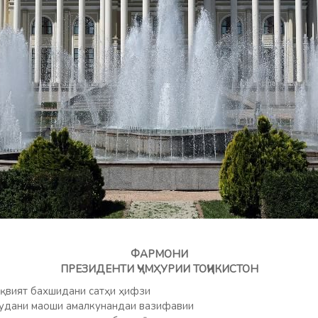
ФАРМОНИ
ПРЕЗИДЕНТИ ҶУМҲУРИИ ТОҶИКИСТОН
қвият бахшидани сатҳи ҳифзи
амудани маоши амалкунандаи вазифавии