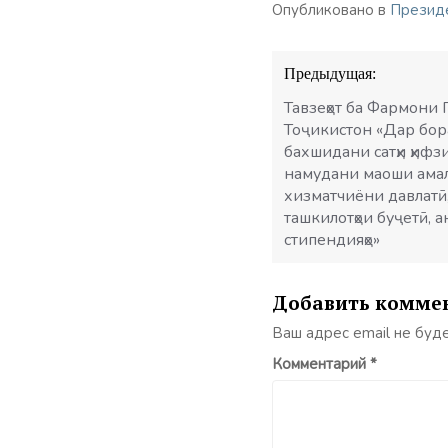
Опубликовано в
Презид
Навигация
Предыдущая:
по
записям
Тавзеҳот ба Фармони
Тоҷикистон «Дар бор
бахшидани сатҳи ҳифз
намудани маоши ама
хизматчиёни давлатӣ
ташкилотҳои буҷетӣ, 
стипендияҳо»
Добавить комме
Ваш адрес email не буд
Комментарий
*