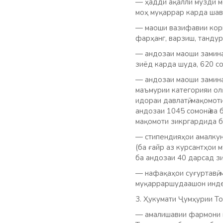
— ҳадди ақалли музди ме
моҳ муқаррар карда шав
— маоши вазифавии корм
фарҳанг, варзиш, тандур
— андозаи маоши замина
зиёд карда шуда, 620 со
— андозаи маоши замина
маъмурии категорияи олӣ
идораи давлатӣ, мақомот
андозаи 1045 сомонӣ ва
мақомоти зикргардида б
— стипендияҳои амалкун
(ба ғайр аз курсантҳои 
ба андозаи 40 дарсад з
— нафақаҳои суғуртавӣ, м
муқарраршудаашон индек
3. Ҳукумати Ҷумҳурии То
— амалишавии фармони м