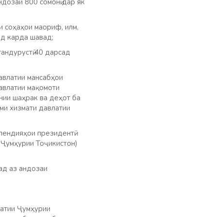
дозаи 800 сомонӣ дар як
и соҳаҳои маориф, илм,
ёд карда шавад;
андурустӣ 40 дарсад
авлатии мансабҳои
давлатии мақомоти
нии шаҳрак ва деҳот ба
ми хизмати давлатии
пендияҳои президентӣ
и Ҷумҳурии Тоҷикистон)
сад аз андозаи
латии Ҷумҳурии