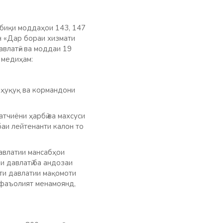
обиқи моддаҳои 143, 147
н «Дар бораи хизмати
авлатӣ» ва моддаи 19
 медиҳам:
 ҳуқуқ ва кормандони
тчиёни ҳарбӣ ва махсуси
баи лейтенанти калон то
авлатии мансабҳои
и давлатӣ ба андозаи
ти давлатии мақомоти
 фаъолият менамоянд,