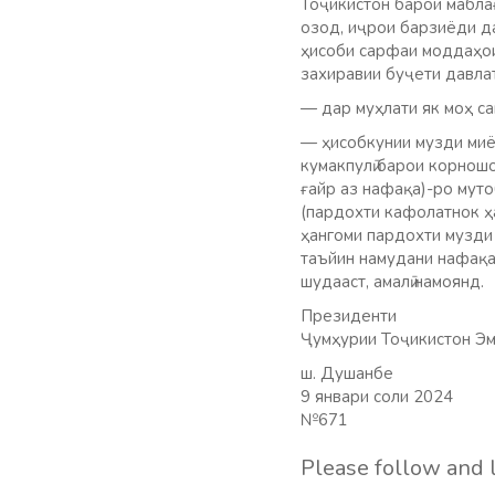
Тоҷикистон барои мабла
озод, иҷрои барзиёди да
ҳисоби сарфаи моддаҳои
захиравии буҷети давлат
— дар муҳлати як моҳ с
— ҳисобкунии музди миён
кумакпулӣ барои корношо
ғайр аз нафақа)-ро мут
(пардохти кафолатнок ҳа
ҳангоми пардохти музди 
таъйин намудани нафақа
шудааст, амалӣ намоянд.
Президенти
Ҷумҳурии Тоҷикистон Эм
ш. Душанбе
9 январи соли 2024
№671
Please follow and l