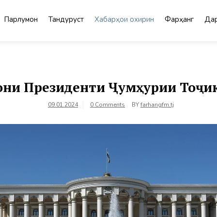
Парлумон
Тандурустӣ
Хабарҳои охирин
Фарҳанг
Дар
ни Президенти Ҷумҳурии Тоҷи
09.01.2024
0 Comments
BY
farhangfm.tj