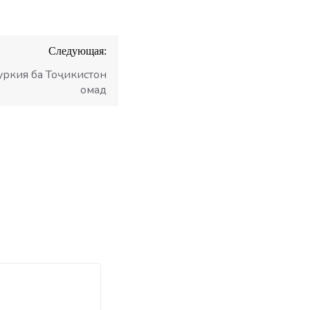
Следующая:
уркия ба Тоҷикистон
омад