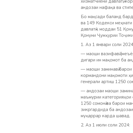
хизматчиёни давлатӣ, ко
андозаи нафақа ва стип
Бо мақсади баланд бард
ва 149 Кодекси меҳнати
давлатӣ», моддаи 51 Қон
Қонуни Ҷумҳурии Тоҷики
1. Аз 1 январи соли 2024
— маоши вазифавӣ (меъё
дигари ин мақомот ба а
— маоши заминавӣ барои
кормандони мақомоти ҳиф
генерали артиш 1250 со
— андозаи маоши замина
маъмурии категорияҳои о
1250 сомонӣ ва барои м
зикргардида ба андозаи 
муқаррар карда шавад.
2. Аз 1 июли соли 2024: