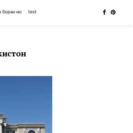
 бораи мо
test
кистон