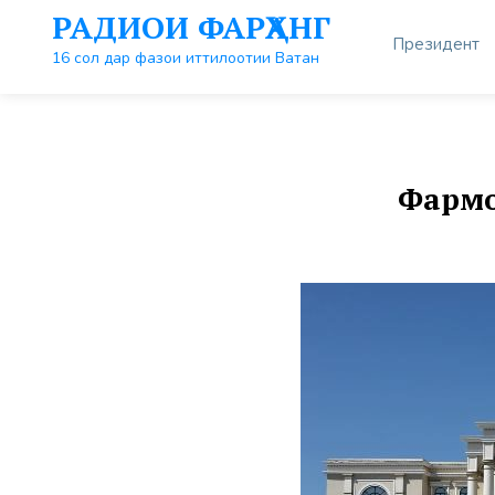
Перейти
РАДИОИ ФАРҲАНГ
к
Президент
контенту
16 сол дар фазои иттилоотии Ватан
Фармо