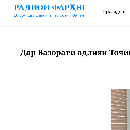
Перейти
РАДИОИ ФАРҲАНГ
к
Президент
контенту
16 сол дар фазои иттилоотии Ватан
Дар Вазорати адлияи Тоҷи