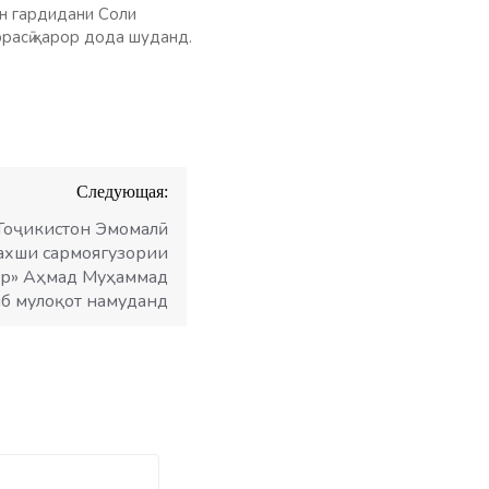
он гардидани Соли
расӣ қарор дода шуданд.
Следующая:
Тоҷикистон Эмомалӣ
ахши сармоягузории
ар» Аҳмад Муҳаммад
б мулоқот намуданд