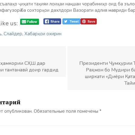
асъалаҳо ҷиҳати таҳияи лоиҳаи нақшаи чорабиниҳо оид ба эъл
зифагузорӣ ба сохторҳои дахлдори Вазорати адлия мавриди бар
ike us:
ъ
,
Слайдер
,
Хабарҳои охирин
а ҳамкории СҲШ дар
Президенти Ҷумҳурии 
и тантанавӣ доир гардид
Раҳмон бо Мудири б
ширкати «Диёри Қат
Тайи
нтарий
ет опубликован.
Обязательные поля помечены
*