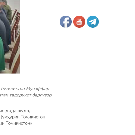
и Тоҷикистон Музаффар
таи тадорукот баргузор
ис дода шуда,
 Ҷумҳурии Тоҷикистон
рии Тоҷикистон»