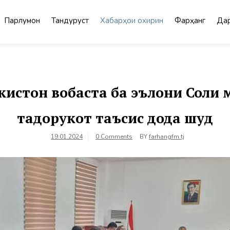
Парлумон
Тандурустӣ
Хабарҳои охирин
Фарҳанг
Дар
кистон вобаста ба эълони Соли
тадорукот таъсис дода шуд
19.01.2024
0 Comments
BY
farhangfm.tj