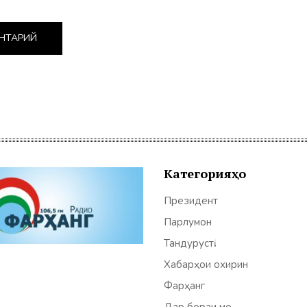
Категорияҳо
Президент
Парлумон
Тандурустӣ
Хабарҳои охирин
Фарҳанг