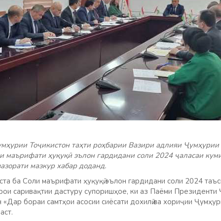
умҳурии Тоҷикистон таҳти роҳбарии Вазири адлияи Ҷумҳури
и маърифати ҳуқуқӣ эълон гардидани соли 2024 ҷаласаи куми
вазорати мазкур хабар доданд.
ста ба Соли маърифати ҳуқуқӣ эълон гардидани соли 2024 таъс
рои саривақтии дастуру супоришҳое, ки аз Паёми Президенти
 «Дар бораи самтҳои асосии сиёсати дохилӣ ва хориҷии Ҷумҳу
аст.