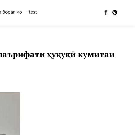
 бораи мо
test
 маърифати ҳуқуқӣ кумитаи