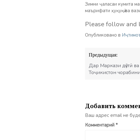
Зимни ҷаласаи кумита м
маърифати ҳуқуқӣ ва ва
Please follow and l
Опубликовано в
Иҷтимо
Навигация
Предыдущая:
по
записям
Дар Маркази дӯстӣ в
Тоҷикистон чорабини
Добавить комме
Ваш адрес email не буд
Комментарий
*