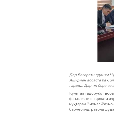
Дар Вазорати адлияи Ҷ
Ашуриён вобаста ба Сол
гардид. Дар ин бора аз 
Кумитаи тадорукот воба
фаъолияти он ҷиҳати иҷ
муҳтарам Эмомалӣ Раҳмон
бармеоянд, равона шуда