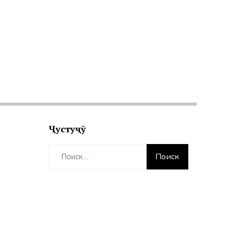
Ҷустуҷӯ
Найти: