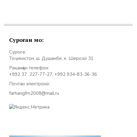
Суроғаи мо:
Суроға:
Тоҷикистон, ш. Душанбе, к. Шерозӣ 31
Рақамҳои телефон:
+992 37 227-77-27, +992 934-83-36-36
Почтаи электронӣ:
farhangfm2008@mail.ru