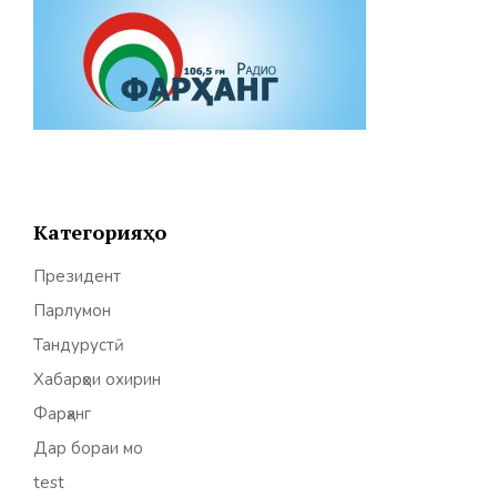
Категорияҳо
Президент
Парлумон
Тандурустӣ
Хабарҳои охирин
Фарҳанг
Дар бораи мо
test