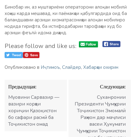
Бинобар ин, аз муштариёни операторони алоқаи мобилӣ
хоҳиш карда мешавад, ки паёмакҳои қабулгардида оид ба
баландшавии арзиши хизматрасониҳои алоқаи мобилиро
нодида гирифта, ба истифодабарии тарофаҳои худ бо
арзиши феълӣ идома диҳанд.
Please follow and like us:
Опубликовано в
Иҷтимоъ
,
Слайдер
,
Хабарҳои охирин
Навигация
Предыдущая:
Следующая:
по
записям
Муовини Сарвазир —
Суханронии
вазири корҳои
Президенти Ҷумҳурии
хориҷии Қазоқистон
Тоҷикистон Эмомалӣ
бо сафари расмӣ ба
Раҳмон дар маҷлиси
Тоҷикистон омад
васеи Ҳукумати
Ҷумҳурии Тоҷикистон