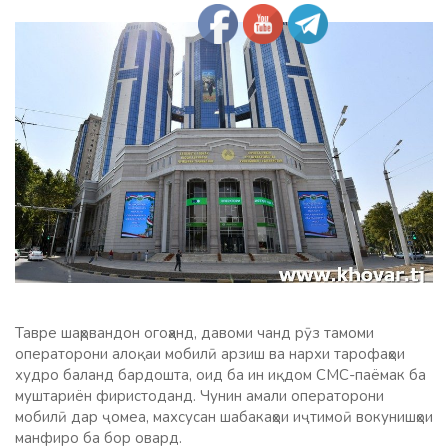
Тавре шаҳрвандон огоҳанд, давоми чанд рӯз тамоми
операторони алоқаи мобилӣ арзиш ва нархи тарофаҳои
худро баланд бардошта, оид ба ин иқдом СМС-паёмак ба
муштариён фиристоданд. Чунин амали операторони
мобилӣ дар ҷомеа, махсусан шабакаҳои иҷтимоӣ вокунишҳои
манфиро ба бор овард.