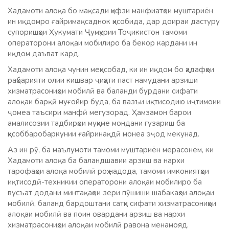
Хадамоти алоқа бо мақсади ҳифзи манфиатҳои муштариён
ин иқдомро ғайримақсаднок ҳисобида, дар доираи дастуру
супоришҳои Ҳукумати Ҷумҳурии Тоҷикистон тамоми
операторони алоқаи мобилиро ба бекор кардани ин
иқдом даъват кард.
Хадамоти алоқа чунин меҳисобад, ки ин иқдом бо ҳадафҳои
раҳбарияти олии кишвар ҷиҳати паст намудани арзиши
хизматрасониҳои мобилӣ ва баланди бурдани сифати
алоқаи барқӣ муғойир буда, ба вазъи иқтисодию иҷтимоии
ҷомеа таъсири манфӣ мегузорад. Ҳамзамон барои
амалисозии тадбирҳои муҳиме мондани гузариш ба
ҳисоббаробаркунии ғайринақдӣ монеа эҷод мекунад.
Аз ин рӯ, ба маълумоти тамоми муштариён мерасонем, ки
Хадамоти алоқа ба баландшавии арзиш ва нархи
тарофаҳои алоқа мобилӣ роҳ надода, тамоми имкониятҳои
иқтисодӣ-техникии операторони алоқаи мобилиро ба
вусъат додани минтақаҳои зери пӯшиши шабакаҳои алоқаи
мобилӣ, баланд бардоштани сатҳи сифати хизматрасониҳои
алоқаи мобилӣ ва поин овардани арзиш ва нархи
хизматрасониҳои алоқаи мобилӣ равона менамояд.