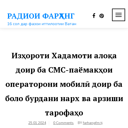
Перейти
к
РАДИОИ ФАРҲАНГ
контенту
ПЕР
НАВ
16 сол дар фазои иттилоотии Ватан
Изҳороти Хадамоти алоқа
доир ба СМС-паёмакҳои
операторони мобилӣ доир ба
боло бурдани нарх ва арзиши
тарофаҳо
25.01.2024
0 Comments
BY
farhangfm.tj