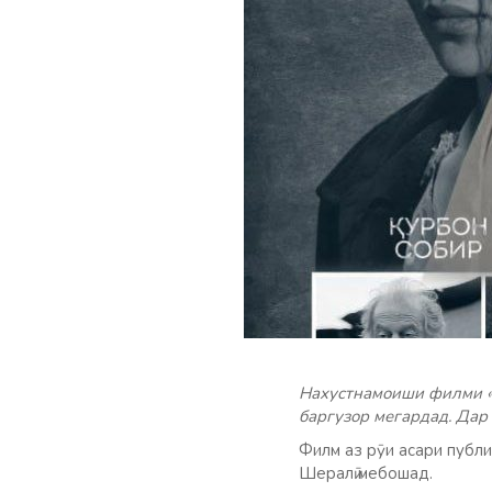
Нахустнамоиши филми «Д
баргузор мегардад. Дар
Филм аз рӯи асари публ
Шералӣ мебошад.