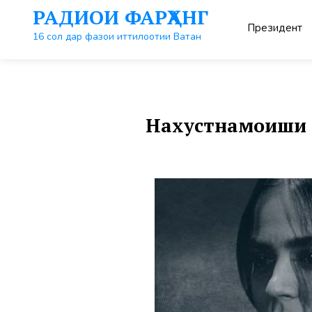
Перейти
РАДИОИ ФАРҲАНГ
к
Президент
контенту
16 сол дар фазои иттилоотии Ватан
Нахустнамоиши 