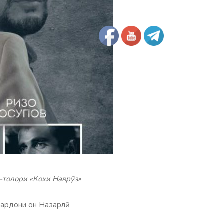
-толори «Кохи Наврӯз»
гардони он Назарлӣ