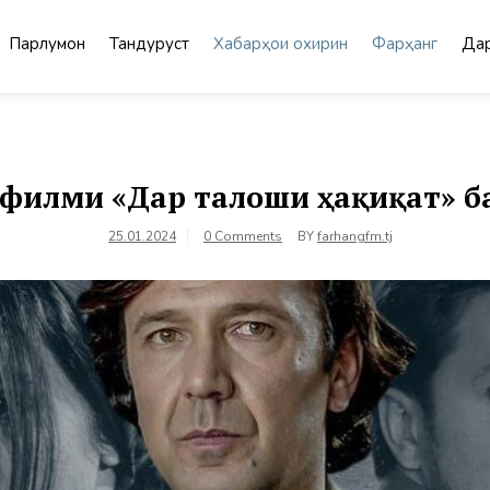
Парлумон
Тандурустӣ
Хабарҳои охирин
Фарҳанг
Дар
филми «Дар талоши ҳақиқат» ба
25.01.2024
0 Comments
BY
farhangfm.tj