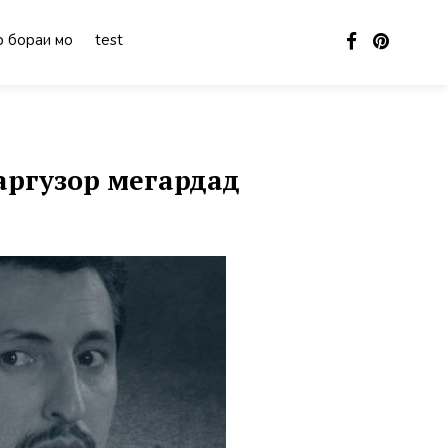
 бораи мо
test
ргузор мегардад