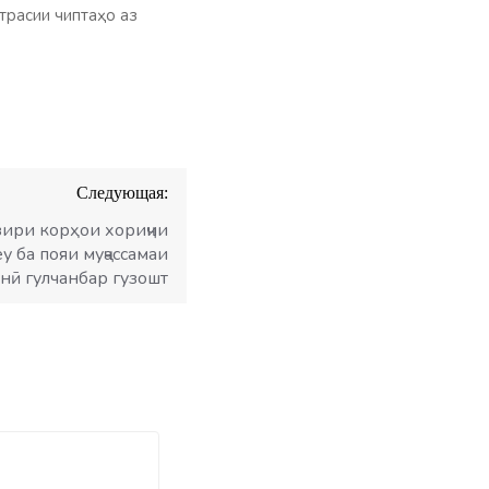
трасии чиптаҳо аз
Следующая:
ири корҳои хориҷии
у ба пояи муҷассамаи
нӣ гулчанбар гузошт