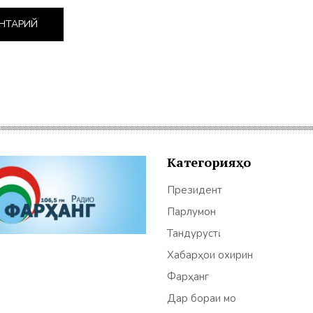
Категорияҳо
Президент
Парлумон
Тандурустӣ
Хабарҳои охирин
Фарҳанг
Дар бораи мо