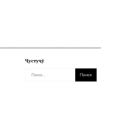
Ҷустуҷӯ
Найти: