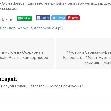
то 5-уми феврал дар кинотеатри Ватан баргузор мегардад. Дас
пазир аст.
ike us:
,
Слайдер
,
Фарҳанг
,
Хабарҳои охирин
ҷикистон ва Осорхонаи
Муовини Сарвазир-Ваз
ёсии Россия ҳамкориҳоро
Қазоқистон Мурат Нуртле
Исмоили Сомо
нтарий
ет опубликован.
Обязательные поля помечены
*