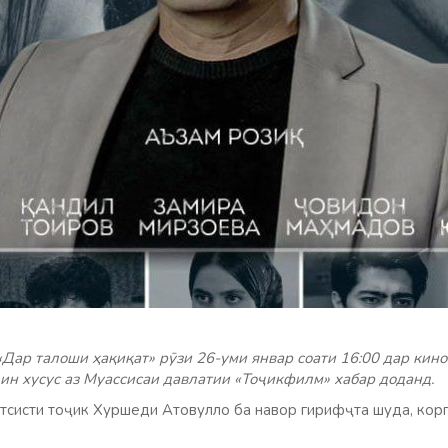
ар талоши ҳақиқат» рӯзи 26-уми январ соати 16:00 дар кино
 ин хусус аз Муассисаи давлатии «Тоҷикфилм» хабар доданд.
итсисти тоҷик Хуршеди Атовулло ба навор гирифҷта шуда, кор