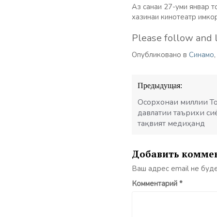
Аз санаи 27-уми январ 
хазинаи кинотеатр имкор
Please follow and l
Опубликовано в
Синамо
Навигация
Предыдущая:
по
записям
Осорхонаи миллии То
давлатии таърихи си
тақвият медиҳанд
Добавить комме
Ваш адрес email не буд
Комментарий
*