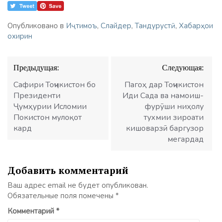
Опубликовано в
Иҷтимоъ
,
Слайдер
,
Тандурустӣ
,
Хабарҳои
охирин
Навигация
Предыдущая:
Следующая:
по
записям
Сафири Тоҷикистон бо
Пагоҳ дар Тоҷикистон
Президенти
Иди Сада ва намоиш-
Ҷумҳурии Исломии
фурӯши ниҳолу
Покистон мулоқот
тухмии зироати
кард
кишоварзӣ баргузор
мегардад
Добавить комментарий
Ваш адрес email не будет опубликован.
Обязательные поля помечены
*
Комментарий
*