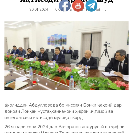
26.01.2024
0 Comments
BY
farhangfm.tj
Ҷамолиддин Абдуллозода бо миссияи Бонки ҷаҳонӣ дар
доираи Лоиҳаи мустаҳкамнамоии ҳифзи иҷтимоӣ ва
интегратсияи иқтисодӣ мулоқот кард
26 январи соли 2024 дар Вазорати тандурустӣ ва ҳифзи