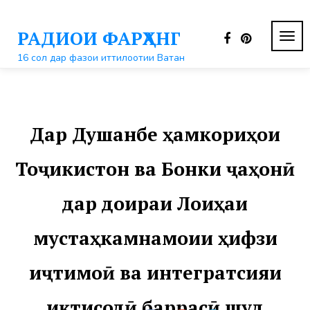
Перейти
к
РАДИОИ ФАРҲАНГ
контенту
ПЕР
НАВ
16 сол дар фазои иттилоотии Ватан
Дар Душанбе ҳамкориҳои
Тоҷикистон ва Бонки ҷаҳонӣ
дар доираи Лоиҳаи
мустаҳкамнамоии ҳифзи
иҷтимоӣ ва интегратсияи
иқтисодӣ баррасӣ шуд